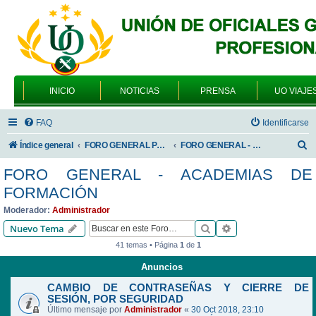
INICIO
NOTICIAS
PRENSA
UO VIAJE
FAQ
Identificarse
B
Índice general
FORO GENERAL PARA TODOS LOS USUARIOS
FORO GENERAL - ACADEMIAS DE FORMACIÓN
u
FORO GENERAL - ACADEMIAS DE
s
FORMACIÓN
c
Moderador:
Administrador
a
Buscar
Búsqueda avanzad
Nuevo Tema
r
41 temas • Página
1
de
1
Anuncios
CAMBIO DE CONTRASEÑAS Y CIERRE DE
SESIÓN, POR SEGURIDAD
Último mensaje por
Administrador
«
30 Oct 2018, 23:10