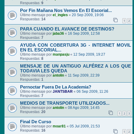
Respuestas:
9
Por Fin Mañana Nos Vemos En El Escorial...
Último mensaje por
el_ingles
«
20 Sep 2009, 19:06
Respuestas:
14
1
2
PARA CUANDO EL AVANCE DE DESTINOS?
Último mensaje por
jaba36
«
16 Sep 2009, 12:58
Respuestas:
7
AYUDA CON COBERTURA 3G - INTERNET MOVIL
EN EL ESCORIAL...
Último mensaje por
manpasju
«
12 Sep 2009, 19:27
Respuestas:
8
MENSAJE DE UN ANTIGUO ALFÉREZ A LOS QUE
TODAVIA LES QUEDA
Último mensaje por
antolin
«
11 Sep 2009, 22:39
Respuestas:
1
Pernoctar Fuera De La Academia?
Último mensaje por
JANTSBAR
«
06 Sep 2009, 11:26
Respuestas:
7
MEDIOS DE TRANSPORTE UTILIZADOS...
Último mensaje por
antolin
«
08 Ago 2009, 14:45
Respuestas:
20
1
2
3
Final De Curso
Último mensaje por
moar81
«
05 Jul 2009, 21:53
Respuestas:
16
1
2