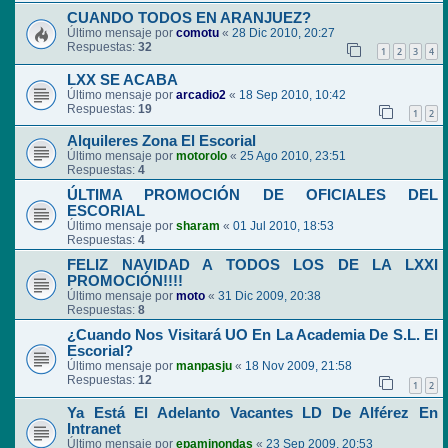
CUANDO TODOS EN ARANJUEZ?
Último mensaje por
comotu
«
28 Dic 2010, 20:27
Respuestas:
32
1
2
3
4
LXX SE ACABA
Último mensaje por
arcadio2
«
18 Sep 2010, 10:42
Respuestas:
19
1
2
Alquileres Zona El Escorial
Último mensaje por
motorolo
«
25 Ago 2010, 23:51
Respuestas:
4
ÚLTIMA PROMOCIÓN DE OFICIALES DEL
ESCORIAL
Último mensaje por
sharam
«
01 Jul 2010, 18:53
Respuestas:
4
FELIZ NAVIDAD A TODOS LOS DE LA LXXI
PROMOCIÓN!!!!
Último mensaje por
moto
«
31 Dic 2009, 20:38
Respuestas:
8
¿Cuando Nos Visitará UO En La Academia De S.L. El
Escorial?
Último mensaje por
manpasju
«
18 Nov 2009, 21:58
Respuestas:
12
1
2
Ya Está El Adelanto Vacantes LD De Alférez En
Intranet
Último mensaje por
epaminondas
«
23 Sep 2009, 20:53