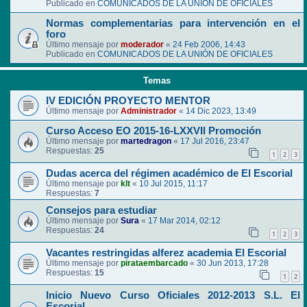
Publicado en
COMUNICADOS DE LA UNIÓN DE OFICIALES
Normas complementarias para intervención en el
foro
Último mensaje por
moderador
«
24 Feb 2006, 14:43
Publicado en
COMUNICADOS DE LA UNIÓN DE OFICIALES
Temas
IV EDICIÓN PROYECTO MENTOR
Último mensaje por
Administrador
«
14 Dic 2023, 13:49
Curso Acceso EO 2015-16-LXXVII Promoción
Último mensaje por
martedragon
«
17 Jul 2016, 23:47
Respuestas:
25
1
2
3
Dudas acerca del régimen académico de El Escorial
Último mensaje por
klt
«
10 Jul 2015, 11:17
Respuestas:
7
Consejos para estudiar
Último mensaje por
Sura
«
17 Mar 2014, 02:12
Respuestas:
24
1
2
3
Vacantes restringidas alferez academia El Escorial
Último mensaje por
pirataembarcado
«
30 Jun 2013, 17:28
Respuestas:
15
1
2
Inicio Nuevo Curso Oficiales 2012-2013 S.L. El
Escorial