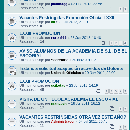
Último mensaje por
juanmagg
«
02 Ene 2013, 22:56
Respuestas:
15
1
2
Vacantes Restringidas Promoción Oficial LXXIII
Último mensaje por
ali
«
21 Jul 2012, 21:19
Respuestas:
8
LXXIII PROMOCION
Último mensaje por
neron966
«
28 Jun 2012, 18:48
Respuestas:
34
1
2
3
4
AVISO ALUMNOS DE LA ACADEMIA DE S.L. DE EL
ESCORIAL
Último mensaje por
Secretario
«
30 Nov 2011, 21:11
Instancia solicitud adaptación acuerdos de Bolonia
Último mensaje por
Union de Oficiales
«
29 Nov 2011, 23:00
LXXII PROMOCION
Último mensaje por
goikotas
«
23 Jul 2011, 14:19
Respuestas:
45
1
2
3
4
5
VISITA DE UN TECOL ACADEMIA EL ESCORIAL
Último mensaje por
manpasju
«
19 Jul 2011, 16:12
Respuestas:
17
1
2
VACANTES RESTRINGIDAS OTRA VEZ ESTE AÑO?
Último mensaje por
Administrador
«
04 Jul 2011, 20:46
Respuestas:
11
1
2