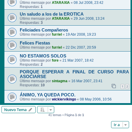
Último mensaje por
ATARAXIA
«
08 Jul 2008, 23:42
Respuestas:
1
Un saludo a los de la EROTICA
Último mensaje por
ATARAXIA
«
29 Jun 2008, 13:24
Respuestas:
3
Feliciades Compañeros
Último mensaje por
furriel
«
19 Abr 2008, 19:23
Felices Fiestas
Último mensaje por
furriel
«
22 Dic 2007, 20:59
NO ESTAMOS SOLOS
Último mensaje por
fore
«
21 Mar 2007, 18:42
Respuestas:
2
PORQUE ESPERAR A FINAL DE CURSO PARA
ASOCIARSE
Último mensaje por
sintagma
«
16 Mar 2007, 23:41
Respuestas:
10
1
2
ÁNIMO, YA QUEDA POCO.
Último mensaje por
wickiervikingo
«
08 May 2006, 10:56
Nuevo Tema
41 temas • Página
1
de
1
Ir a