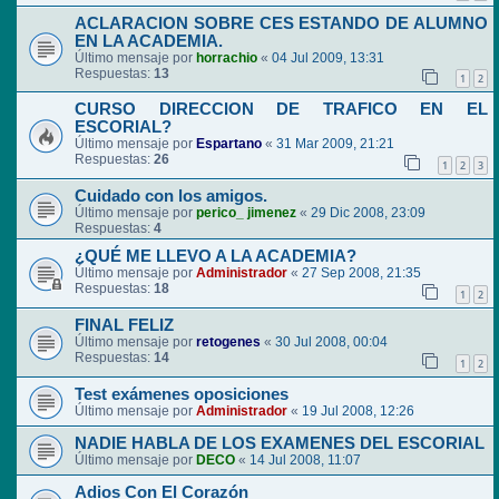
ACLARACION SOBRE CES ESTANDO DE ALUMNO
EN LA ACADEMIA.
Último mensaje por
horrachio
«
04 Jul 2009, 13:31
Respuestas:
13
1
2
CURSO DIRECCION DE TRAFICO EN EL
ESCORIAL?
Último mensaje por
Espartano
«
31 Mar 2009, 21:21
Respuestas:
26
1
2
3
Cuidado con los amigos.
Último mensaje por
perico_ jimenez
«
29 Dic 2008, 23:09
Respuestas:
4
¿QUÉ ME LLEVO A LA ACADEMIA?
Último mensaje por
Administrador
«
27 Sep 2008, 21:35
Respuestas:
18
1
2
FINAL FELIZ
Último mensaje por
retogenes
«
30 Jul 2008, 00:04
Respuestas:
14
1
2
Test exámenes oposiciones
Último mensaje por
Administrador
«
19 Jul 2008, 12:26
NADIE HABLA DE LOS EXAMENES DEL ESCORIAL
Último mensaje por
DECO
«
14 Jul 2008, 11:07
Adios Con El Corazón