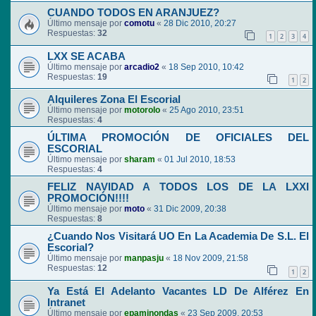
CUANDO TODOS EN ARANJUEZ?
Último mensaje por
comotu
«
28 Dic 2010, 20:27
Respuestas:
32
1
2
3
4
LXX SE ACABA
Último mensaje por
arcadio2
«
18 Sep 2010, 10:42
Respuestas:
19
1
2
Alquileres Zona El Escorial
Último mensaje por
motorolo
«
25 Ago 2010, 23:51
Respuestas:
4
ÚLTIMA PROMOCIÓN DE OFICIALES DEL
ESCORIAL
Último mensaje por
sharam
«
01 Jul 2010, 18:53
Respuestas:
4
FELIZ NAVIDAD A TODOS LOS DE LA LXXI
PROMOCIÓN!!!!
Último mensaje por
moto
«
31 Dic 2009, 20:38
Respuestas:
8
¿Cuando Nos Visitará UO En La Academia De S.L. El
Escorial?
Último mensaje por
manpasju
«
18 Nov 2009, 21:58
Respuestas:
12
1
2
Ya Está El Adelanto Vacantes LD De Alférez En
Intranet
Último mensaje por
epaminondas
«
23 Sep 2009, 20:53