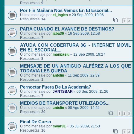
Respuestas:
9
Por Fin Mañana Nos Vemos En El Escorial...
Último mensaje por
el_ingles
«
20 Sep 2009, 19:06
Respuestas:
14
1
2
PARA CUANDO EL AVANCE DE DESTINOS?
Último mensaje por
jaba36
«
16 Sep 2009, 12:58
Respuestas:
7
AYUDA CON COBERTURA 3G - INTERNET MOVIL
EN EL ESCORIAL...
Último mensaje por
manpasju
«
12 Sep 2009, 19:27
Respuestas:
8
MENSAJE DE UN ANTIGUO ALFÉREZ A LOS QUE
TODAVIA LES QUEDA
Último mensaje por
antolin
«
11 Sep 2009, 22:39
Respuestas:
1
Pernoctar Fuera De La Academia?
Último mensaje por
JANTSBAR
«
06 Sep 2009, 11:26
Respuestas:
7
MEDIOS DE TRANSPORTE UTILIZADOS...
Último mensaje por
antolin
«
08 Ago 2009, 14:45
Respuestas:
20
1
2
3
Final De Curso
Último mensaje por
moar81
«
05 Jul 2009, 21:53
Respuestas:
16
1
2