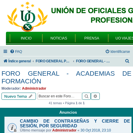
INICIO
NOTICIAS
PRENSA
UO VIAJE
FAQ
Identificarse
B
Índice general
FORO GENERAL PARA TODOS LOS USUARIOS
FORO GENERAL - ACADEMIAS DE FORMACIÓN
u
FORO GENERAL - ACADEMIAS DE
s
FORMACIÓN
c
Moderador:
Administrador
a
Buscar
Búsqueda avanzad
Nuevo Tema
r
41 temas • Página
1
de
1
Anuncios
CAMBIO DE CONTRASEÑAS Y CIERRE DE
SESIÓN, POR SEGURIDAD
Último mensaje por
Administrador
«
30 Oct 2018, 23:10