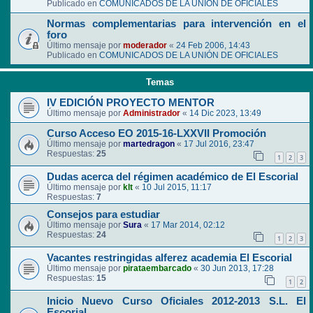
Publicado en
COMUNICADOS DE LA UNIÓN DE OFICIALES
Normas complementarias para intervención en el
foro
Último mensaje por
moderador
«
24 Feb 2006, 14:43
Publicado en
COMUNICADOS DE LA UNIÓN DE OFICIALES
Temas
IV EDICIÓN PROYECTO MENTOR
Último mensaje por
Administrador
«
14 Dic 2023, 13:49
Curso Acceso EO 2015-16-LXXVII Promoción
Último mensaje por
martedragon
«
17 Jul 2016, 23:47
Respuestas:
25
1
2
3
Dudas acerca del régimen académico de El Escorial
Último mensaje por
klt
«
10 Jul 2015, 11:17
Respuestas:
7
Consejos para estudiar
Último mensaje por
Sura
«
17 Mar 2014, 02:12
Respuestas:
24
1
2
3
Vacantes restringidas alferez academia El Escorial
Último mensaje por
pirataembarcado
«
30 Jun 2013, 17:28
Respuestas:
15
1
2
Inicio Nuevo Curso Oficiales 2012-2013 S.L. El
Escorial