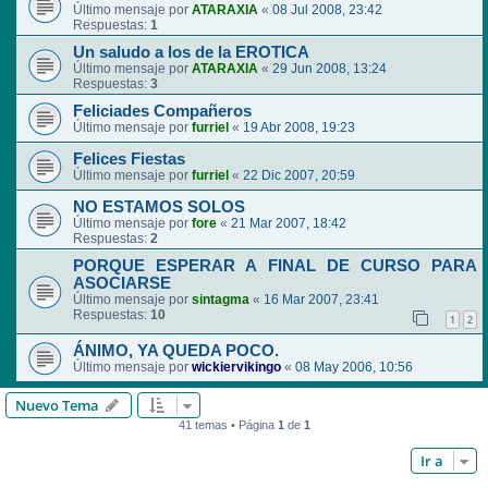
Último mensaje por
ATARAXIA
«
08 Jul 2008, 23:42
Respuestas:
1
Un saludo a los de la EROTICA
Último mensaje por
ATARAXIA
«
29 Jun 2008, 13:24
Respuestas:
3
Feliciades Compañeros
Último mensaje por
furriel
«
19 Abr 2008, 19:23
Felices Fiestas
Último mensaje por
furriel
«
22 Dic 2007, 20:59
NO ESTAMOS SOLOS
Último mensaje por
fore
«
21 Mar 2007, 18:42
Respuestas:
2
PORQUE ESPERAR A FINAL DE CURSO PARA
ASOCIARSE
Último mensaje por
sintagma
«
16 Mar 2007, 23:41
Respuestas:
10
1
2
ÁNIMO, YA QUEDA POCO.
Último mensaje por
wickiervikingo
«
08 May 2006, 10:56
Nuevo Tema
41 temas • Página
1
de
1
Ir a