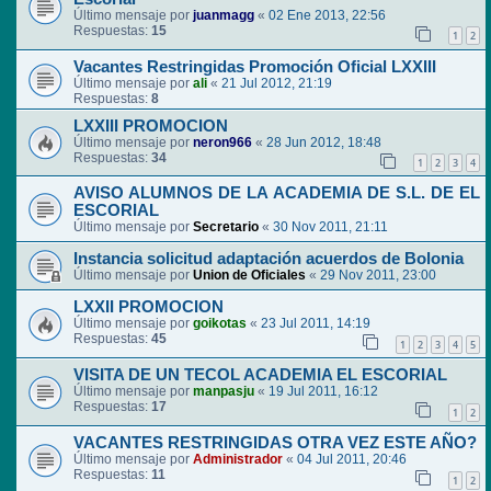
Último mensaje por
juanmagg
«
02 Ene 2013, 22:56
Respuestas:
15
1
2
Vacantes Restringidas Promoción Oficial LXXIII
Último mensaje por
ali
«
21 Jul 2012, 21:19
Respuestas:
8
LXXIII PROMOCION
Último mensaje por
neron966
«
28 Jun 2012, 18:48
Respuestas:
34
1
2
3
4
AVISO ALUMNOS DE LA ACADEMIA DE S.L. DE EL
ESCORIAL
Último mensaje por
Secretario
«
30 Nov 2011, 21:11
Instancia solicitud adaptación acuerdos de Bolonia
Último mensaje por
Union de Oficiales
«
29 Nov 2011, 23:00
LXXII PROMOCION
Último mensaje por
goikotas
«
23 Jul 2011, 14:19
Respuestas:
45
1
2
3
4
5
VISITA DE UN TECOL ACADEMIA EL ESCORIAL
Último mensaje por
manpasju
«
19 Jul 2011, 16:12
Respuestas:
17
1
2
VACANTES RESTRINGIDAS OTRA VEZ ESTE AÑO?
Último mensaje por
Administrador
«
04 Jul 2011, 20:46
Respuestas:
11
1
2