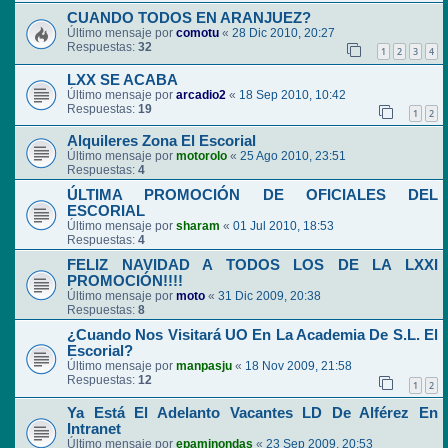
CUANDO TODOS EN ARANJUEZ?
Último mensaje por
comotu
«
28 Dic 2010, 20:27
Respuestas:
32
1
2
3
4
LXX SE ACABA
Último mensaje por
arcadio2
«
18 Sep 2010, 10:42
Respuestas:
19
1
2
Alquileres Zona El Escorial
Último mensaje por
motorolo
«
25 Ago 2010, 23:51
Respuestas:
4
ÚLTIMA PROMOCIÓN DE OFICIALES DEL
ESCORIAL
Último mensaje por
sharam
«
01 Jul 2010, 18:53
Respuestas:
4
FELIZ NAVIDAD A TODOS LOS DE LA LXXI
PROMOCIÓN!!!!
Último mensaje por
moto
«
31 Dic 2009, 20:38
Respuestas:
8
¿Cuando Nos Visitará UO En La Academia De S.L. El
Escorial?
Último mensaje por
manpasju
«
18 Nov 2009, 21:58
Respuestas:
12
1
2
Ya Está El Adelanto Vacantes LD De Alférez En
Intranet
Último mensaje por
epaminondas
«
23 Sep 2009, 20:53