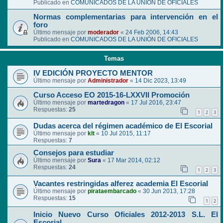
Publicado en
COMUNICADOS DE LA UNIÓN DE OFICIALES
Normas complementarias para intervención en el
foro
Último mensaje por
moderador
«
24 Feb 2006, 14:43
Publicado en
COMUNICADOS DE LA UNIÓN DE OFICIALES
Temas
IV EDICIÓN PROYECTO MENTOR
Último mensaje por
Administrador
«
14 Dic 2023, 13:49
Curso Acceso EO 2015-16-LXXVII Promoción
Último mensaje por
martedragon
«
17 Jul 2016, 23:47
Respuestas:
25
1
2
3
Dudas acerca del régimen académico de El Escorial
Último mensaje por
klt
«
10 Jul 2015, 11:17
Respuestas:
7
Consejos para estudiar
Último mensaje por
Sura
«
17 Mar 2014, 02:12
Respuestas:
24
1
2
3
Vacantes restringidas alferez academia El Escorial
Último mensaje por
pirataembarcado
«
30 Jun 2013, 17:28
Respuestas:
15
1
2
Inicio Nuevo Curso Oficiales 2012-2013 S.L. El
Escorial