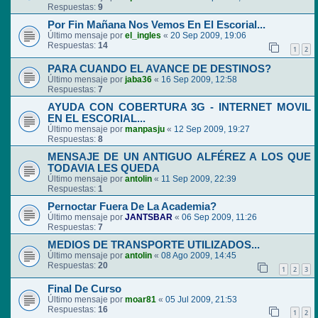
Respuestas:
9
Por Fin Mañana Nos Vemos En El Escorial...
Último mensaje por
el_ingles
«
20 Sep 2009, 19:06
Respuestas:
14
1
2
PARA CUANDO EL AVANCE DE DESTINOS?
Último mensaje por
jaba36
«
16 Sep 2009, 12:58
Respuestas:
7
AYUDA CON COBERTURA 3G - INTERNET MOVIL
EN EL ESCORIAL...
Último mensaje por
manpasju
«
12 Sep 2009, 19:27
Respuestas:
8
MENSAJE DE UN ANTIGUO ALFÉREZ A LOS QUE
TODAVIA LES QUEDA
Último mensaje por
antolin
«
11 Sep 2009, 22:39
Respuestas:
1
Pernoctar Fuera De La Academia?
Último mensaje por
JANTSBAR
«
06 Sep 2009, 11:26
Respuestas:
7
MEDIOS DE TRANSPORTE UTILIZADOS...
Último mensaje por
antolin
«
08 Ago 2009, 14:45
Respuestas:
20
1
2
3
Final De Curso
Último mensaje por
moar81
«
05 Jul 2009, 21:53
Respuestas:
16
1
2