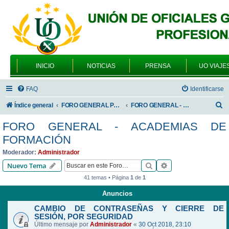
INICIO
NOTICIAS
PRENSA
UO VIAJE
FAQ
Identificarse
B
Índice general
FORO GENERAL PARA TODOS LOS USUARIOS
FORO GENERAL - ACADEMIAS DE FORMACIÓN
u
FORO GENERAL - ACADEMIAS DE
s
FORMACIÓN
c
Moderador:
Administrador
a
Buscar
Búsqueda avanzad
Nuevo Tema
r
41 temas • Página
1
de
1
Anuncios
CAMBIO DE CONTRASEÑAS Y CIERRE DE
SESIÓN, POR SEGURIDAD
Último mensaje por
Administrador
«
30 Oct 2018, 23:10