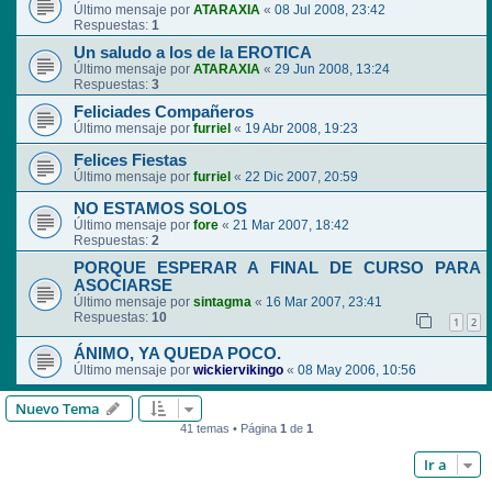
Último mensaje por
ATARAXIA
«
08 Jul 2008, 23:42
Respuestas:
1
Un saludo a los de la EROTICA
Último mensaje por
ATARAXIA
«
29 Jun 2008, 13:24
Respuestas:
3
Feliciades Compañeros
Último mensaje por
furriel
«
19 Abr 2008, 19:23
Felices Fiestas
Último mensaje por
furriel
«
22 Dic 2007, 20:59
NO ESTAMOS SOLOS
Último mensaje por
fore
«
21 Mar 2007, 18:42
Respuestas:
2
PORQUE ESPERAR A FINAL DE CURSO PARA
ASOCIARSE
Último mensaje por
sintagma
«
16 Mar 2007, 23:41
Respuestas:
10
1
2
ÁNIMO, YA QUEDA POCO.
Último mensaje por
wickiervikingo
«
08 May 2006, 10:56
Nuevo Tema
41 temas • Página
1
de
1
Ir a