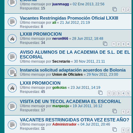
Último mensaje por
juanmagg
«
02 Ene 2013, 22:56
Respuestas:
15
1
2
Vacantes Restringidas Promoción Oficial LXXIII
Último mensaje por
ali
«
21 Jul 2012, 21:19
Respuestas:
8
LXXIII PROMOCION
Último mensaje por
neron966
«
28 Jun 2012, 18:48
Respuestas:
34
1
2
3
4
AVISO ALUMNOS DE LA ACADEMIA DE S.L. DE EL
ESCORIAL
Último mensaje por
Secretario
«
30 Nov 2011, 21:11
Instancia solicitud adaptación acuerdos de Bolonia
Último mensaje por
Union de Oficiales
«
29 Nov 2011, 23:00
LXXII PROMOCION
Último mensaje por
goikotas
«
23 Jul 2011, 14:19
Respuestas:
45
1
2
3
4
5
VISITA DE UN TECOL ACADEMIA EL ESCORIAL
Último mensaje por
manpasju
«
19 Jul 2011, 16:12
Respuestas:
17
1
2
VACANTES RESTRINGIDAS OTRA VEZ ESTE AÑO?
Último mensaje por
Administrador
«
04 Jul 2011, 20:46
Respuestas:
11
1
2