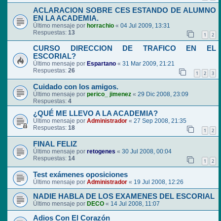
ACLARACION SOBRE CES ESTANDO DE ALUMNO
EN LA ACADEMIA.
Último mensaje por
horrachio
«
04 Jul 2009, 13:31
Respuestas:
13
1
2
CURSO DIRECCION DE TRAFICO EN EL
ESCORIAL?
Último mensaje por
Espartano
«
31 Mar 2009, 21:21
Respuestas:
26
1
2
3
Cuidado con los amigos.
Último mensaje por
perico_ jimenez
«
29 Dic 2008, 23:09
Respuestas:
4
¿QUÉ ME LLEVO A LA ACADEMIA?
Último mensaje por
Administrador
«
27 Sep 2008, 21:35
Respuestas:
18
1
2
FINAL FELIZ
Último mensaje por
retogenes
«
30 Jul 2008, 00:04
Respuestas:
14
1
2
Test exámenes oposiciones
Último mensaje por
Administrador
«
19 Jul 2008, 12:26
NADIE HABLA DE LOS EXAMENES DEL ESCORIAL
Último mensaje por
DECO
«
14 Jul 2008, 11:07
Adios Con El Corazón