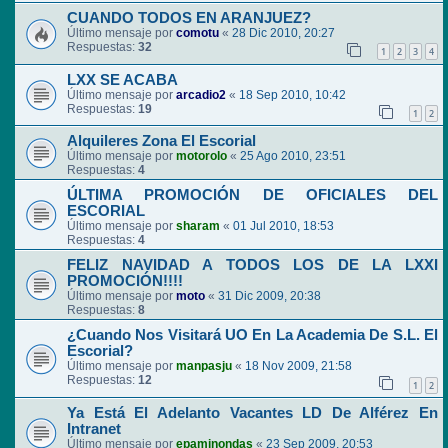
CUANDO TODOS EN ARANJUEZ?
Último mensaje por
comotu
«
28 Dic 2010, 20:27
Respuestas:
32
1
2
3
4
LXX SE ACABA
Último mensaje por
arcadio2
«
18 Sep 2010, 10:42
Respuestas:
19
1
2
Alquileres Zona El Escorial
Último mensaje por
motorolo
«
25 Ago 2010, 23:51
Respuestas:
4
ÚLTIMA PROMOCIÓN DE OFICIALES DEL
ESCORIAL
Último mensaje por
sharam
«
01 Jul 2010, 18:53
Respuestas:
4
FELIZ NAVIDAD A TODOS LOS DE LA LXXI
PROMOCIÓN!!!!
Último mensaje por
moto
«
31 Dic 2009, 20:38
Respuestas:
8
¿Cuando Nos Visitará UO En La Academia De S.L. El
Escorial?
Último mensaje por
manpasju
«
18 Nov 2009, 21:58
Respuestas:
12
1
2
Ya Está El Adelanto Vacantes LD De Alférez En
Intranet
Último mensaje por
epaminondas
«
23 Sep 2009, 20:53