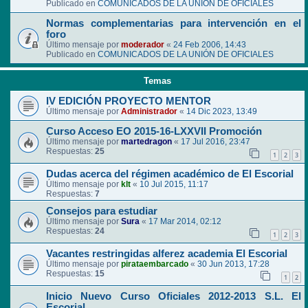
Publicado en
COMUNICADOS DE LA UNIÓN DE OFICIALES
Normas complementarias para intervención en el
foro
Último mensaje por
moderador
«
24 Feb 2006, 14:43
Publicado en
COMUNICADOS DE LA UNIÓN DE OFICIALES
Temas
IV EDICIÓN PROYECTO MENTOR
Último mensaje por
Administrador
«
14 Dic 2023, 13:49
Curso Acceso EO 2015-16-LXXVII Promoción
Último mensaje por
martedragon
«
17 Jul 2016, 23:47
Respuestas:
25
1
2
3
Dudas acerca del régimen académico de El Escorial
Último mensaje por
klt
«
10 Jul 2015, 11:17
Respuestas:
7
Consejos para estudiar
Último mensaje por
Sura
«
17 Mar 2014, 02:12
Respuestas:
24
1
2
3
Vacantes restringidas alferez academia El Escorial
Último mensaje por
pirataembarcado
«
30 Jun 2013, 17:28
Respuestas:
15
1
2
Inicio Nuevo Curso Oficiales 2012-2013 S.L. El
Escorial