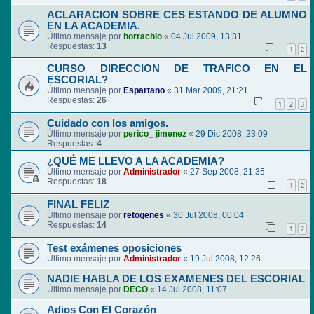
ACLARACION SOBRE CES ESTANDO DE ALUMNO
EN LA ACADEMIA.
Último mensaje por
horrachio
«
04 Jul 2009, 13:31
Respuestas:
13
1
2
CURSO DIRECCION DE TRAFICO EN EL
ESCORIAL?
Último mensaje por
Espartano
«
31 Mar 2009, 21:21
Respuestas:
26
1
2
3
Cuidado con los amigos.
Último mensaje por
perico_ jimenez
«
29 Dic 2008, 23:09
Respuestas:
4
¿QUÉ ME LLEVO A LA ACADEMIA?
Último mensaje por
Administrador
«
27 Sep 2008, 21:35
Respuestas:
18
1
2
FINAL FELIZ
Último mensaje por
retogenes
«
30 Jul 2008, 00:04
Respuestas:
14
1
2
Test exámenes oposiciones
Último mensaje por
Administrador
«
19 Jul 2008, 12:26
NADIE HABLA DE LOS EXAMENES DEL ESCORIAL
Último mensaje por
DECO
«
14 Jul 2008, 11:07
Adios Con El Corazón