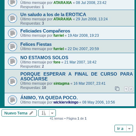
Último mensaje por
ATARAXIA
«
08 Jul 2008, 23:42
Respuestas:
1
Un saludo a los de la EROTICA
Último mensaje por
ATARAXIA
«
29 Jun 2008, 13:24
Respuestas:
3
Feliciades Compañeros
Último mensaje por
furriel
«
19 Abr 2008, 19:23
Felices Fiestas
Último mensaje por
furriel
«
22 Dic 2007, 20:59
NO ESTAMOS SOLOS
Último mensaje por
fore
«
21 Mar 2007, 18:42
Respuestas:
2
PORQUE ESPERAR A FINAL DE CURSO PARA
ASOCIARSE
Último mensaje por
sintagma
«
16 Mar 2007, 23:41
Respuestas:
10
1
2
ÁNIMO, YA QUEDA POCO.
Último mensaje por
wickiervikingo
«
08 May 2006, 10:56
Nuevo Tema
41 temas • Página
1
de
1
Ir a