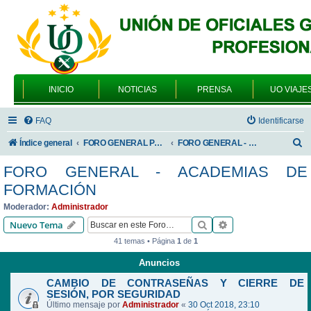
INICIO
NOTICIAS
PRENSA
UO VIAJE
FAQ
Identificarse
B
Índice general
FORO GENERAL PARA TODOS LOS USUARIOS
FORO GENERAL - ACADEMIAS DE FORMACIÓN
u
FORO GENERAL - ACADEMIAS DE
s
FORMACIÓN
c
Moderador:
Administrador
a
Buscar
Búsqueda avanzad
Nuevo Tema
r
41 temas • Página
1
de
1
Anuncios
CAMBIO DE CONTRASEÑAS Y CIERRE DE
SESIÓN, POR SEGURIDAD
Último mensaje por
Administrador
«
30 Oct 2018, 23:10