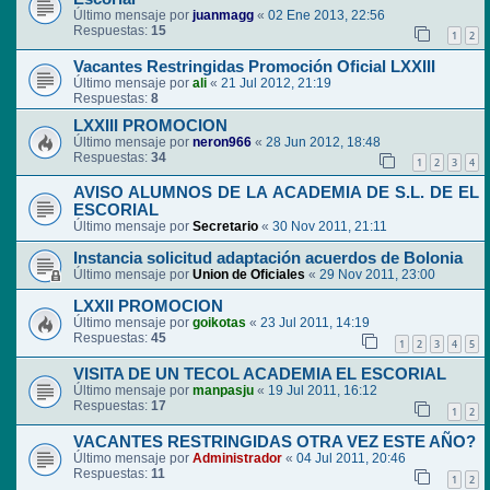
Último mensaje por
juanmagg
«
02 Ene 2013, 22:56
Respuestas:
15
1
2
Vacantes Restringidas Promoción Oficial LXXIII
Último mensaje por
ali
«
21 Jul 2012, 21:19
Respuestas:
8
LXXIII PROMOCION
Último mensaje por
neron966
«
28 Jun 2012, 18:48
Respuestas:
34
1
2
3
4
AVISO ALUMNOS DE LA ACADEMIA DE S.L. DE EL
ESCORIAL
Último mensaje por
Secretario
«
30 Nov 2011, 21:11
Instancia solicitud adaptación acuerdos de Bolonia
Último mensaje por
Union de Oficiales
«
29 Nov 2011, 23:00
LXXII PROMOCION
Último mensaje por
goikotas
«
23 Jul 2011, 14:19
Respuestas:
45
1
2
3
4
5
VISITA DE UN TECOL ACADEMIA EL ESCORIAL
Último mensaje por
manpasju
«
19 Jul 2011, 16:12
Respuestas:
17
1
2
VACANTES RESTRINGIDAS OTRA VEZ ESTE AÑO?
Último mensaje por
Administrador
«
04 Jul 2011, 20:46
Respuestas:
11
1
2