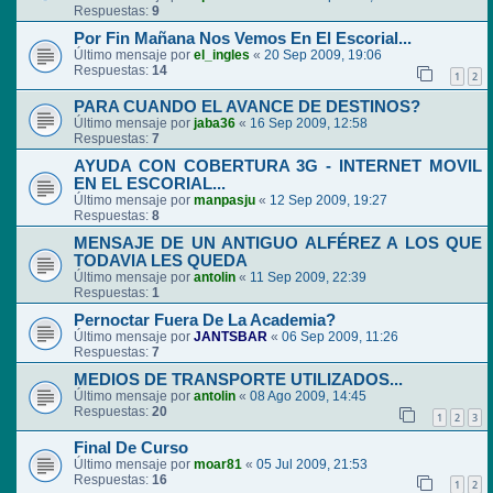
Respuestas:
9
Por Fin Mañana Nos Vemos En El Escorial...
Último mensaje por
el_ingles
«
20 Sep 2009, 19:06
Respuestas:
14
1
2
PARA CUANDO EL AVANCE DE DESTINOS?
Último mensaje por
jaba36
«
16 Sep 2009, 12:58
Respuestas:
7
AYUDA CON COBERTURA 3G - INTERNET MOVIL
EN EL ESCORIAL...
Último mensaje por
manpasju
«
12 Sep 2009, 19:27
Respuestas:
8
MENSAJE DE UN ANTIGUO ALFÉREZ A LOS QUE
TODAVIA LES QUEDA
Último mensaje por
antolin
«
11 Sep 2009, 22:39
Respuestas:
1
Pernoctar Fuera De La Academia?
Último mensaje por
JANTSBAR
«
06 Sep 2009, 11:26
Respuestas:
7
MEDIOS DE TRANSPORTE UTILIZADOS...
Último mensaje por
antolin
«
08 Ago 2009, 14:45
Respuestas:
20
1
2
3
Final De Curso
Último mensaje por
moar81
«
05 Jul 2009, 21:53
Respuestas:
16
1
2