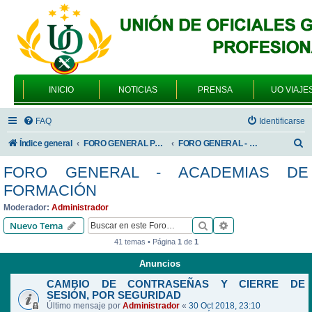
INICIO
NOTICIAS
PRENSA
UO VIAJE
FAQ
Identificarse
B
Índice general
FORO GENERAL PARA TODOS LOS USUARIOS
FORO GENERAL - ACADEMIAS DE FORMACIÓN
u
FORO GENERAL - ACADEMIAS DE
s
FORMACIÓN
c
Moderador:
Administrador
a
Buscar
Búsqueda avanzad
Nuevo Tema
r
41 temas • Página
1
de
1
Anuncios
CAMBIO DE CONTRASEÑAS Y CIERRE DE
SESIÓN, POR SEGURIDAD
Último mensaje por
Administrador
«
30 Oct 2018, 23:10