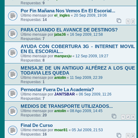
Respuestas:
9
Por Fin Mañana Nos Vemos En El Escorial...
Último mensaje por
el_ingles
«
20 Sep 2009, 19:06
Respuestas:
14
1
2
PARA CUANDO EL AVANCE DE DESTINOS?
Último mensaje por
jaba36
«
16 Sep 2009, 12:58
Respuestas:
7
AYUDA CON COBERTURA 3G - INTERNET MOVIL
EN EL ESCORIAL...
Último mensaje por
manpasju
«
12 Sep 2009, 19:27
Respuestas:
8
MENSAJE DE UN ANTIGUO ALFÉREZ A LOS QUE
TODAVIA LES QUEDA
Último mensaje por
antolin
«
11 Sep 2009, 22:39
Respuestas:
1
Pernoctar Fuera De La Academia?
Último mensaje por
JANTSBAR
«
06 Sep 2009, 11:26
Respuestas:
7
MEDIOS DE TRANSPORTE UTILIZADOS...
Último mensaje por
antolin
«
08 Ago 2009, 14:45
Respuestas:
20
1
2
3
Final De Curso
Último mensaje por
moar81
«
05 Jul 2009, 21:53
Respuestas:
16
1
2