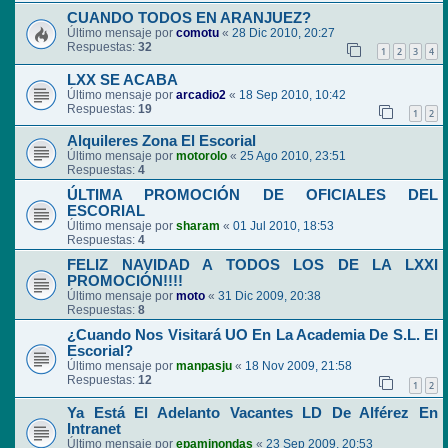
CUANDO TODOS EN ARANJUEZ?
Último mensaje por
comotu
«
28 Dic 2010, 20:27
Respuestas:
32
1
2
3
4
LXX SE ACABA
Último mensaje por
arcadio2
«
18 Sep 2010, 10:42
Respuestas:
19
1
2
Alquileres Zona El Escorial
Último mensaje por
motorolo
«
25 Ago 2010, 23:51
Respuestas:
4
ÚLTIMA PROMOCIÓN DE OFICIALES DEL
ESCORIAL
Último mensaje por
sharam
«
01 Jul 2010, 18:53
Respuestas:
4
FELIZ NAVIDAD A TODOS LOS DE LA LXXI
PROMOCIÓN!!!!
Último mensaje por
moto
«
31 Dic 2009, 20:38
Respuestas:
8
¿Cuando Nos Visitará UO En La Academia De S.L. El
Escorial?
Último mensaje por
manpasju
«
18 Nov 2009, 21:58
Respuestas:
12
1
2
Ya Está El Adelanto Vacantes LD De Alférez En
Intranet
Último mensaje por
epaminondas
«
23 Sep 2009, 20:53