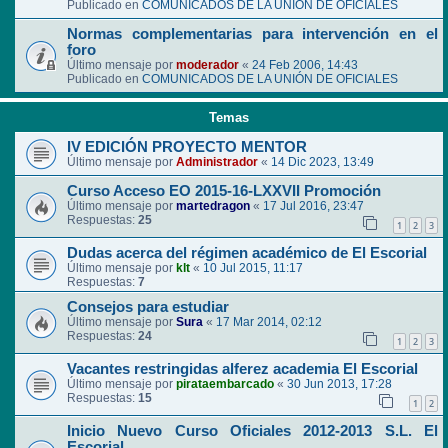
Publicado en
COMUNICADOS DE LA UNIÓN DE OFICIALES
Normas complementarias para intervención en el
foro
Último mensaje por
moderador
«
24 Feb 2006, 14:43
Publicado en
COMUNICADOS DE LA UNIÓN DE OFICIALES
Temas
IV EDICIÓN PROYECTO MENTOR
Último mensaje por
Administrador
«
14 Dic 2023, 13:49
Curso Acceso EO 2015-16-LXXVII Promoción
Último mensaje por
martedragon
«
17 Jul 2016, 23:47
Respuestas:
25
1
2
3
Dudas acerca del régimen académico de El Escorial
Último mensaje por
klt
«
10 Jul 2015, 11:17
Respuestas:
7
Consejos para estudiar
Último mensaje por
Sura
«
17 Mar 2014, 02:12
Respuestas:
24
1
2
3
Vacantes restringidas alferez academia El Escorial
Último mensaje por
pirataembarcado
«
30 Jun 2013, 17:28
Respuestas:
15
1
2
Inicio Nuevo Curso Oficiales 2012-2013 S.L. El
Escorial