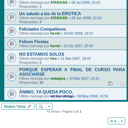
Último mensaje por
ATARAXIA
«
08 Jul 2008, 23:42
Respuestas:
1
Un saludo a los de la EROTICA
Último mensaje por
ATARAXIA
«
29 Jun 2008, 13:24
Respuestas:
3
Feliciades Compañeros
Último mensaje por
furriel
«
19 Abr 2008, 19:23
Felices Fiestas
Último mensaje por
furriel
«
22 Dic 2007, 20:59
NO ESTAMOS SOLOS
Último mensaje por
fore
«
21 Mar 2007, 18:42
Respuestas:
2
PORQUE ESPERAR A FINAL DE CURSO PARA
ASOCIARSE
Último mensaje por
sintagma
«
16 Mar 2007, 23:41
Respuestas:
10
1
2
ÁNIMO, YA QUEDA POCO.
Último mensaje por
wickiervikingo
«
08 May 2006, 10:56
Nuevo Tema
41 temas • Página
1
de
1
Ir a