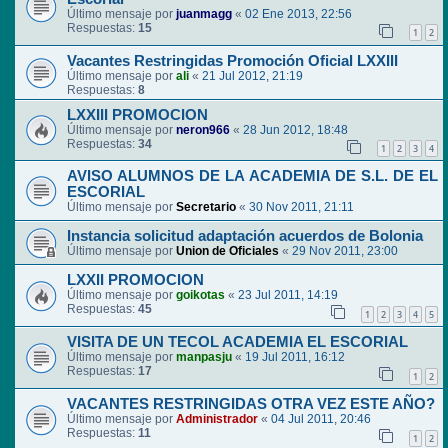
Último mensaje por
juanmagg
«
02 Ene 2013, 22:56
Respuestas:
15
1
2
Vacantes Restringidas Promoción Oficial LXXIII
Último mensaje por
ali
«
21 Jul 2012, 21:19
Respuestas:
8
LXXIII PROMOCION
Último mensaje por
neron966
«
28 Jun 2012, 18:48
Respuestas:
34
1
2
3
4
AVISO ALUMNOS DE LA ACADEMIA DE S.L. DE EL
ESCORIAL
Último mensaje por
Secretario
«
30 Nov 2011, 21:11
Instancia solicitud adaptación acuerdos de Bolonia
Último mensaje por
Union de Oficiales
«
29 Nov 2011, 23:00
LXXII PROMOCION
Último mensaje por
goikotas
«
23 Jul 2011, 14:19
Respuestas:
45
1
2
3
4
5
VISITA DE UN TECOL ACADEMIA EL ESCORIAL
Último mensaje por
manpasju
«
19 Jul 2011, 16:12
Respuestas:
17
1
2
VACANTES RESTRINGIDAS OTRA VEZ ESTE AÑO?
Último mensaje por
Administrador
«
04 Jul 2011, 20:46
Respuestas:
11
1
2