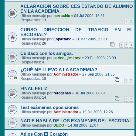
ACLARACION SOBRE CES ESTANDO DE ALUMNO
EN LA ACADEMIA.
Último mensaje por
horrachio
«
04 Jul 2009, 13:31
Respuestas:
13
1
2
CURSO DIRECCION DE TRAFICO EN EL
ESCORIAL?
Último mensaje por
Espartano
«
31 Mar 2009, 21:21
Respuestas:
26
1
2
3
Cuidado con los amigos.
Último mensaje por
perico_ jimenez
«
29 Dic 2008, 23:09
Respuestas:
4
¿QUÉ ME LLEVO A LA ACADEMIA?
Último mensaje por
Administrador
«
27 Sep 2008, 21:35
Respuestas:
18
1
2
FINAL FELIZ
Último mensaje por
retogenes
«
30 Jul 2008, 00:04
Respuestas:
14
1
2
Test exámenes oposiciones
Último mensaje por
Administrador
«
19 Jul 2008, 12:26
NADIE HABLA DE LOS EXAMENES DEL ESCORIAL
Último mensaje por
DECO
«
14 Jul 2008, 11:07
Adios Con El Corazón