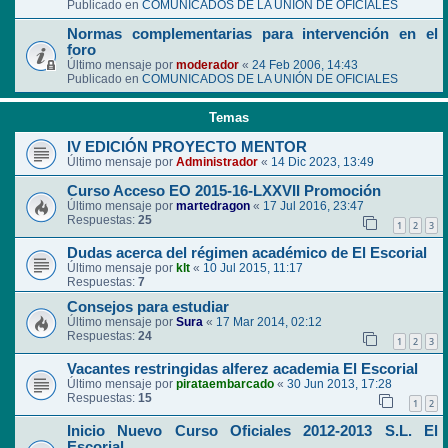
Publicado en
COMUNICADOS DE LA UNIÓN DE OFICIALES
Normas complementarias para intervención en el
foro
Último mensaje por
moderador
«
24 Feb 2006, 14:43
Publicado en
COMUNICADOS DE LA UNIÓN DE OFICIALES
Temas
IV EDICIÓN PROYECTO MENTOR
Último mensaje por
Administrador
«
14 Dic 2023, 13:49
Curso Acceso EO 2015-16-LXXVII Promoción
Último mensaje por
martedragon
«
17 Jul 2016, 23:47
Respuestas:
25
1
2
3
Dudas acerca del régimen académico de El Escorial
Último mensaje por
klt
«
10 Jul 2015, 11:17
Respuestas:
7
Consejos para estudiar
Último mensaje por
Sura
«
17 Mar 2014, 02:12
Respuestas:
24
1
2
3
Vacantes restringidas alferez academia El Escorial
Último mensaje por
pirataembarcado
«
30 Jun 2013, 17:28
Respuestas:
15
1
2
Inicio Nuevo Curso Oficiales 2012-2013 S.L. El
Escorial