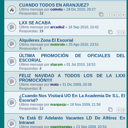
CUANDO TODOS EN ARANJUEZ?
Último mensaje por
comotu
«
28 Dic 2010, 20:27
Respuestas:
32
1
2
3
4
LXX SE ACABA
Último mensaje por
arcadio2
«
18 Sep 2010, 10:42
Respuestas:
19
1
2
Alquileres Zona El Escorial
Último mensaje por
motorolo
«
25 Ago 2010, 23:51
Respuestas:
4
ÚLTIMA PROMOCIÓN DE OFICIALES DEL
ESCORIAL
Último mensaje por
sharam
«
01 Jul 2010, 18:53
Respuestas:
4
FELIZ NAVIDAD A TODOS LOS DE LA LXXI
PROMOCIÓN!!!!
Último mensaje por
moto
«
31 Dic 2009, 20:38
Respuestas:
8
¿Cuando Nos Visitará UO En La Academia De S.L. El
Escorial?
Último mensaje por
manpasju
«
18 Nov 2009, 21:58
Respuestas:
12
1
2
Ya Está El Adelanto Vacantes LD De Alférez En
Intranet
Último mensaje por
epaminondas
«
23 Sep 2009, 20:53