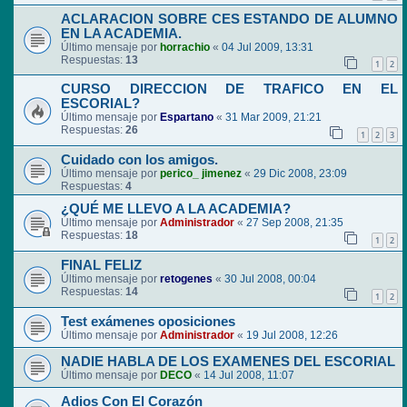
ACLARACION SOBRE CES ESTANDO DE ALUMNO
EN LA ACADEMIA.
Último mensaje por
horrachio
«
04 Jul 2009, 13:31
Respuestas:
13
1
2
CURSO DIRECCION DE TRAFICO EN EL
ESCORIAL?
Último mensaje por
Espartano
«
31 Mar 2009, 21:21
Respuestas:
26
1
2
3
Cuidado con los amigos.
Último mensaje por
perico_ jimenez
«
29 Dic 2008, 23:09
Respuestas:
4
¿QUÉ ME LLEVO A LA ACADEMIA?
Último mensaje por
Administrador
«
27 Sep 2008, 21:35
Respuestas:
18
1
2
FINAL FELIZ
Último mensaje por
retogenes
«
30 Jul 2008, 00:04
Respuestas:
14
1
2
Test exámenes oposiciones
Último mensaje por
Administrador
«
19 Jul 2008, 12:26
NADIE HABLA DE LOS EXAMENES DEL ESCORIAL
Último mensaje por
DECO
«
14 Jul 2008, 11:07
Adios Con El Corazón