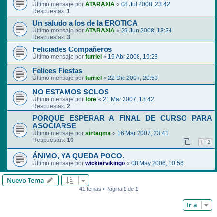
Último mensaje por
ATARAXIA
«
08 Jul 2008, 23:42
Respuestas:
1
Un saludo a los de la EROTICA
Último mensaje por
ATARAXIA
«
29 Jun 2008, 13:24
Respuestas:
3
Feliciades Compañeros
Último mensaje por
furriel
«
19 Abr 2008, 19:23
Felices Fiestas
Último mensaje por
furriel
«
22 Dic 2007, 20:59
NO ESTAMOS SOLOS
Último mensaje por
fore
«
21 Mar 2007, 18:42
Respuestas:
2
PORQUE ESPERAR A FINAL DE CURSO PARA
ASOCIARSE
Último mensaje por
sintagma
«
16 Mar 2007, 23:41
Respuestas:
10
1
2
ÁNIMO, YA QUEDA POCO.
Último mensaje por
wickiervikingo
«
08 May 2006, 10:56
Nuevo Tema
41 temas • Página
1
de
1
Ir a