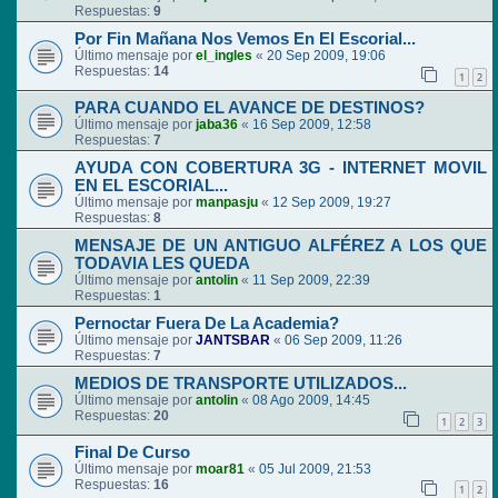
Respuestas:
9
Por Fin Mañana Nos Vemos En El Escorial...
Último mensaje por
el_ingles
«
20 Sep 2009, 19:06
Respuestas:
14
1
2
PARA CUANDO EL AVANCE DE DESTINOS?
Último mensaje por
jaba36
«
16 Sep 2009, 12:58
Respuestas:
7
AYUDA CON COBERTURA 3G - INTERNET MOVIL
EN EL ESCORIAL...
Último mensaje por
manpasju
«
12 Sep 2009, 19:27
Respuestas:
8
MENSAJE DE UN ANTIGUO ALFÉREZ A LOS QUE
TODAVIA LES QUEDA
Último mensaje por
antolin
«
11 Sep 2009, 22:39
Respuestas:
1
Pernoctar Fuera De La Academia?
Último mensaje por
JANTSBAR
«
06 Sep 2009, 11:26
Respuestas:
7
MEDIOS DE TRANSPORTE UTILIZADOS...
Último mensaje por
antolin
«
08 Ago 2009, 14:45
Respuestas:
20
1
2
3
Final De Curso
Último mensaje por
moar81
«
05 Jul 2009, 21:53
Respuestas:
16
1
2