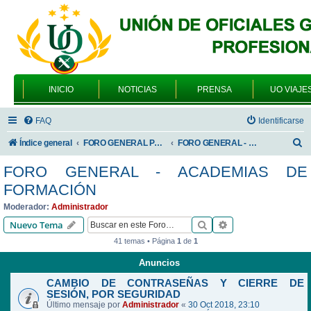
INICIO
NOTICIAS
PRENSA
UO VIAJE
FAQ
Identificarse
B
Índice general
FORO GENERAL PARA TODOS LOS USUARIOS
FORO GENERAL - ACADEMIAS DE FORMACIÓN
u
FORO GENERAL - ACADEMIAS DE
s
FORMACIÓN
c
Moderador:
Administrador
a
Buscar
Búsqueda avanzad
Nuevo Tema
r
41 temas • Página
1
de
1
Anuncios
CAMBIO DE CONTRASEÑAS Y CIERRE DE
SESIÓN, POR SEGURIDAD
Último mensaje por
Administrador
«
30 Oct 2018, 23:10