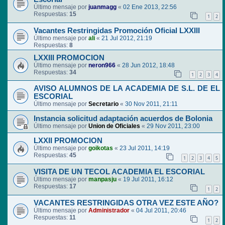
Último mensaje por
juanmagg
«
02 Ene 2013, 22:56
Respuestas:
15
1
2
Vacantes Restringidas Promoción Oficial LXXIII
Último mensaje por
ali
«
21 Jul 2012, 21:19
Respuestas:
8
LXXIII PROMOCION
Último mensaje por
neron966
«
28 Jun 2012, 18:48
Respuestas:
34
1
2
3
4
AVISO ALUMNOS DE LA ACADEMIA DE S.L. DE EL
ESCORIAL
Último mensaje por
Secretario
«
30 Nov 2011, 21:11
Instancia solicitud adaptación acuerdos de Bolonia
Último mensaje por
Union de Oficiales
«
29 Nov 2011, 23:00
LXXII PROMOCION
Último mensaje por
goikotas
«
23 Jul 2011, 14:19
Respuestas:
45
1
2
3
4
5
VISITA DE UN TECOL ACADEMIA EL ESCORIAL
Último mensaje por
manpasju
«
19 Jul 2011, 16:12
Respuestas:
17
1
2
VACANTES RESTRINGIDAS OTRA VEZ ESTE AÑO?
Último mensaje por
Administrador
«
04 Jul 2011, 20:46
Respuestas:
11
1
2