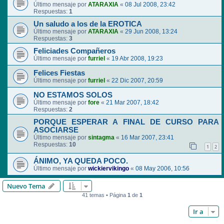
Último mensaje por
ATARAXIA
«
08 Jul 2008, 23:42
Respuestas:
1
Un saludo a los de la EROTICA
Último mensaje por
ATARAXIA
«
29 Jun 2008, 13:24
Respuestas:
3
Feliciades Compañeros
Último mensaje por
furriel
«
19 Abr 2008, 19:23
Felices Fiestas
Último mensaje por
furriel
«
22 Dic 2007, 20:59
NO ESTAMOS SOLOS
Último mensaje por
fore
«
21 Mar 2007, 18:42
Respuestas:
2
PORQUE ESPERAR A FINAL DE CURSO PARA
ASOCIARSE
Último mensaje por
sintagma
«
16 Mar 2007, 23:41
Respuestas:
10
1
2
ÁNIMO, YA QUEDA POCO.
Último mensaje por
wickiervikingo
«
08 May 2006, 10:56
Nuevo Tema
41 temas • Página
1
de
1
Ir a