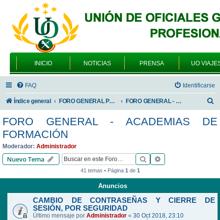
INICIO
NOTICIAS
PRENSA
UO VIAJE
FAQ
Identificarse
B
Índice general
FORO GENERAL PARA TODOS LOS USUARIOS
FORO GENERAL - ACADEMIAS DE FORMACIÓN
u
FORO GENERAL - ACADEMIAS DE
s
FORMACIÓN
c
Moderador:
Administrador
a
Buscar
Búsqueda avanzad
Nuevo Tema
r
41 temas • Página
1
de
1
Anuncios
CAMBIO DE CONTRASEÑAS Y CIERRE DE
SESIÓN, POR SEGURIDAD
Último mensaje por
Administrador
«
30 Oct 2018, 23:10