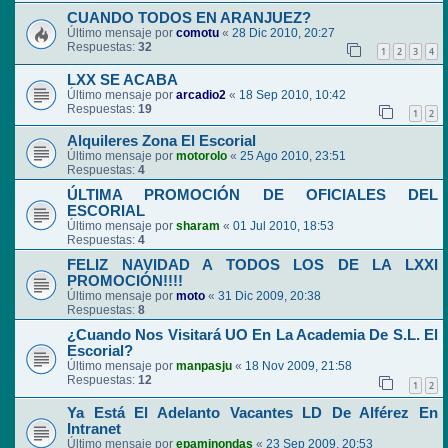
CUANDO TODOS EN ARANJUEZ?
Último mensaje por
comotu
«
28 Dic 2010, 20:27
Respuestas:
32
1
2
3
4
LXX SE ACABA
Último mensaje por
arcadio2
«
18 Sep 2010, 10:42
Respuestas:
19
1
2
Alquileres Zona El Escorial
Último mensaje por
motorolo
«
25 Ago 2010, 23:51
Respuestas:
4
ÚLTIMA PROMOCIÓN DE OFICIALES DEL
ESCORIAL
Último mensaje por
sharam
«
01 Jul 2010, 18:53
Respuestas:
4
FELIZ NAVIDAD A TODOS LOS DE LA LXXI
PROMOCIÓN!!!!
Último mensaje por
moto
«
31 Dic 2009, 20:38
Respuestas:
8
¿Cuando Nos Visitará UO En La Academia De S.L. El
Escorial?
Último mensaje por
manpasju
«
18 Nov 2009, 21:58
Respuestas:
12
1
2
Ya Está El Adelanto Vacantes LD De Alférez En
Intranet
Último mensaje por
epaminondas
«
23 Sep 2009, 20:53