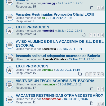
Último mensaje por
juanmagg
«
02 Ene 2013, 22:56
Respuestas:
15
1
2
Vacantes Restringidas Promoción Oficial LXXIII
Último mensaje por
ali
«
21 Jul 2012, 21:19
Respuestas:
8
LXXIII PROMOCION
Último mensaje por
neron966
«
28 Jun 2012, 18:48
Respuestas:
34
1
2
3
4
AVISO ALUMNOS DE LA ACADEMIA DE S.L. DE EL
ESCORIAL
Último mensaje por
Secretario
«
30 Nov 2011, 21:11
Instancia solicitud adaptación acuerdos de Bolonia
Último mensaje por
Union de Oficiales
«
29 Nov 2011, 23:00
LXXII PROMOCION
Último mensaje por
goikotas
«
23 Jul 2011, 14:19
Respuestas:
45
1
2
3
4
5
VISITA DE UN TECOL ACADEMIA EL ESCORIAL
Último mensaje por
manpasju
«
19 Jul 2011, 16:12
Respuestas:
17
1
2
VACANTES RESTRINGIDAS OTRA VEZ ESTE AÑO?
Último mensaje por
Administrador
«
04 Jul 2011, 20:46
Respuestas:
11
1
2