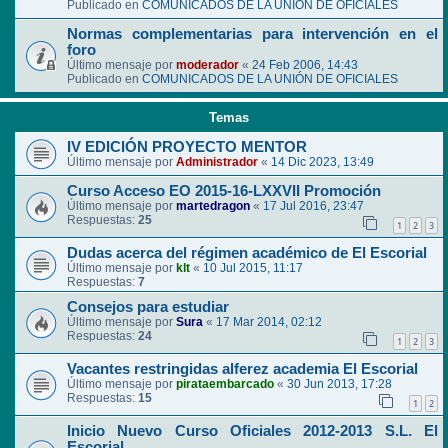
Publicado en
COMUNICADOS DE LA UNIÓN DE OFICIALES
Normas complementarias para intervención en el
foro
Último mensaje por
moderador
«
24 Feb 2006, 14:43
Publicado en
COMUNICADOS DE LA UNIÓN DE OFICIALES
Temas
IV EDICIÓN PROYECTO MENTOR
Último mensaje por
Administrador
«
14 Dic 2023, 13:49
Curso Acceso EO 2015-16-LXXVII Promoción
Último mensaje por
martedragon
«
17 Jul 2016, 23:47
Respuestas:
25
1
2
3
Dudas acerca del régimen académico de El Escorial
Último mensaje por
klt
«
10 Jul 2015, 11:17
Respuestas:
7
Consejos para estudiar
Último mensaje por
Sura
«
17 Mar 2014, 02:12
Respuestas:
24
1
2
3
Vacantes restringidas alferez academia El Escorial
Último mensaje por
pirataembarcado
«
30 Jun 2013, 17:28
Respuestas:
15
1
2
Inicio Nuevo Curso Oficiales 2012-2013 S.L. El
Escorial