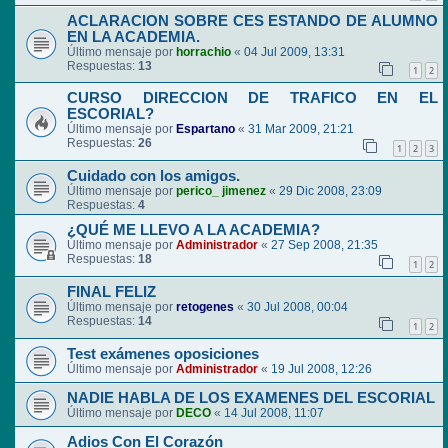
ACLARACION SOBRE CES ESTANDO DE ALUMNO
EN LA ACADEMIA.
Último mensaje por
horrachio
«
04 Jul 2009, 13:31
Respuestas:
13
1
2
CURSO DIRECCION DE TRAFICO EN EL
ESCORIAL?
Último mensaje por
Espartano
«
31 Mar 2009, 21:21
Respuestas:
26
1
2
3
Cuidado con los amigos.
Último mensaje por
perico_ jimenez
«
29 Dic 2008, 23:09
Respuestas:
4
¿QUÉ ME LLEVO A LA ACADEMIA?
Último mensaje por
Administrador
«
27 Sep 2008, 21:35
Respuestas:
18
1
2
FINAL FELIZ
Último mensaje por
retogenes
«
30 Jul 2008, 00:04
Respuestas:
14
1
2
Test exámenes oposiciones
Último mensaje por
Administrador
«
19 Jul 2008, 12:26
NADIE HABLA DE LOS EXAMENES DEL ESCORIAL
Último mensaje por
DECO
«
14 Jul 2008, 11:07
Adios Con El Corazón