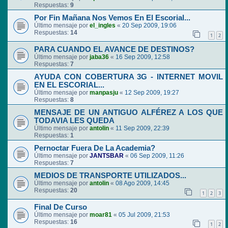
Respuestas:
9
Por Fin Mañana Nos Vemos En El Escorial...
Último mensaje por
el_ingles
«
20 Sep 2009, 19:06
Respuestas:
14
1
2
PARA CUANDO EL AVANCE DE DESTINOS?
Último mensaje por
jaba36
«
16 Sep 2009, 12:58
Respuestas:
7
AYUDA CON COBERTURA 3G - INTERNET MOVIL
EN EL ESCORIAL...
Último mensaje por
manpasju
«
12 Sep 2009, 19:27
Respuestas:
8
MENSAJE DE UN ANTIGUO ALFÉREZ A LOS QUE
TODAVIA LES QUEDA
Último mensaje por
antolin
«
11 Sep 2009, 22:39
Respuestas:
1
Pernoctar Fuera De La Academia?
Último mensaje por
JANTSBAR
«
06 Sep 2009, 11:26
Respuestas:
7
MEDIOS DE TRANSPORTE UTILIZADOS...
Último mensaje por
antolin
«
08 Ago 2009, 14:45
Respuestas:
20
1
2
3
Final De Curso
Último mensaje por
moar81
«
05 Jul 2009, 21:53
Respuestas:
16
1
2