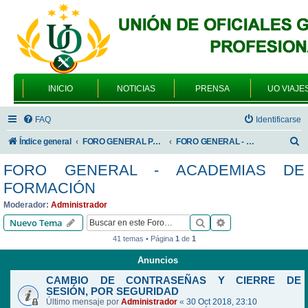
INICIO
NOTICIAS
PRENSA
UO VIAJE
FAQ
Identificarse
B
Índice general
FORO GENERAL PARA TODOS LOS USUARIOS
FORO GENERAL - ACADEMIAS DE FORMACIÓN
u
FORO GENERAL - ACADEMIAS DE
s
FORMACIÓN
c
Moderador:
Administrador
a
Buscar
Búsqueda avanzad
Nuevo Tema
r
41 temas • Página
1
de
1
Anuncios
CAMBIO DE CONTRASEÑAS Y CIERRE DE
SESIÓN, POR SEGURIDAD
Último mensaje por
Administrador
«
30 Oct 2018, 23:10