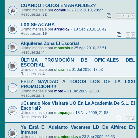
CUANDO TODOS EN ARANJUEZ?
Último mensaje por
comotu
«
28 Dic 2010, 20:27
Respuestas:
32
1
2
3
4
LXX SE ACABA
Último mensaje por
arcadio2
«
18 Sep 2010, 10:42
Respuestas:
19
1
2
Alquileres Zona El Escorial
Último mensaje por
motorolo
«
25 Ago 2010, 23:51
Respuestas:
4
ÚLTIMA PROMOCIÓN DE OFICIALES DEL
ESCORIAL
Último mensaje por
sharam
«
01 Jul 2010, 18:53
Respuestas:
4
FELIZ NAVIDAD A TODOS LOS DE LA LXXI
PROMOCIÓN!!!!
Último mensaje por
moto
«
31 Dic 2009, 20:38
Respuestas:
8
¿Cuando Nos Visitará UO En La Academia De S.L. El
Escorial?
Último mensaje por
manpasju
«
18 Nov 2009, 21:58
Respuestas:
12
1
2
Ya Está El Adelanto Vacantes LD De Alférez En
Intranet
Último mensaje por
epaminondas
«
23 Sep 2009, 20:53