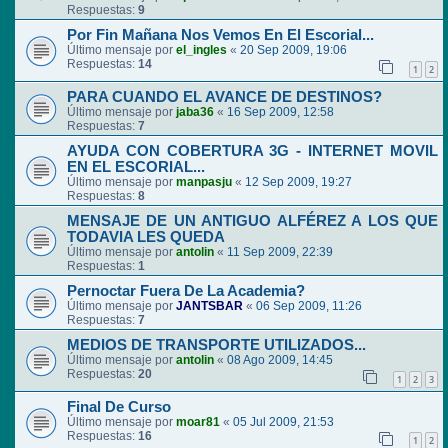
Respuestas:
9
Por Fin Mañana Nos Vemos En El Escorial...
Último mensaje por
el_ingles
«
20 Sep 2009, 19:06
Respuestas:
14
1
2
PARA CUANDO EL AVANCE DE DESTINOS?
Último mensaje por
jaba36
«
16 Sep 2009, 12:58
Respuestas:
7
AYUDA CON COBERTURA 3G - INTERNET MOVIL
EN EL ESCORIAL...
Último mensaje por
manpasju
«
12 Sep 2009, 19:27
Respuestas:
8
MENSAJE DE UN ANTIGUO ALFÉREZ A LOS QUE
TODAVIA LES QUEDA
Último mensaje por
antolin
«
11 Sep 2009, 22:39
Respuestas:
1
Pernoctar Fuera De La Academia?
Último mensaje por
JANTSBAR
«
06 Sep 2009, 11:26
Respuestas:
7
MEDIOS DE TRANSPORTE UTILIZADOS...
Último mensaje por
antolin
«
08 Ago 2009, 14:45
Respuestas:
20
1
2
3
Final De Curso
Último mensaje por
moar81
«
05 Jul 2009, 21:53
Respuestas:
16
1
2