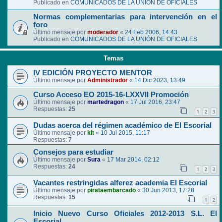
Publicado en
COMUNICADOS DE LA UNIÓN DE OFICIALES
Normas complementarias para intervención en el
foro
Último mensaje por
moderador
«
24 Feb 2006, 14:43
Publicado en
COMUNICADOS DE LA UNIÓN DE OFICIALES
Temas
IV EDICIÓN PROYECTO MENTOR
Último mensaje por
Administrador
«
14 Dic 2023, 13:49
Curso Acceso EO 2015-16-LXXVII Promoción
Último mensaje por
martedragon
«
17 Jul 2016, 23:47
Respuestas:
25
1
2
3
Dudas acerca del régimen académico de El Escorial
Último mensaje por
klt
«
10 Jul 2015, 11:17
Respuestas:
7
Consejos para estudiar
Último mensaje por
Sura
«
17 Mar 2014, 02:12
Respuestas:
24
1
2
3
Vacantes restringidas alferez academia El Escorial
Último mensaje por
pirataembarcado
«
30 Jun 2013, 17:28
Respuestas:
15
1
2
Inicio Nuevo Curso Oficiales 2012-2013 S.L. El
Escorial