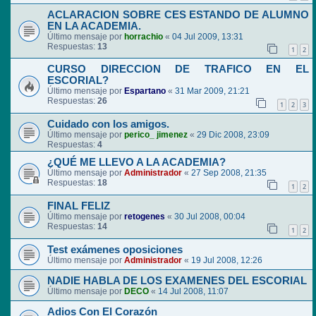
ACLARACION SOBRE CES ESTANDO DE ALUMNO
EN LA ACADEMIA.
Último mensaje por
horrachio
«
04 Jul 2009, 13:31
Respuestas:
13
1
2
CURSO DIRECCION DE TRAFICO EN EL
ESCORIAL?
Último mensaje por
Espartano
«
31 Mar 2009, 21:21
Respuestas:
26
1
2
3
Cuidado con los amigos.
Último mensaje por
perico_ jimenez
«
29 Dic 2008, 23:09
Respuestas:
4
¿QUÉ ME LLEVO A LA ACADEMIA?
Último mensaje por
Administrador
«
27 Sep 2008, 21:35
Respuestas:
18
1
2
FINAL FELIZ
Último mensaje por
retogenes
«
30 Jul 2008, 00:04
Respuestas:
14
1
2
Test exámenes oposiciones
Último mensaje por
Administrador
«
19 Jul 2008, 12:26
NADIE HABLA DE LOS EXAMENES DEL ESCORIAL
Último mensaje por
DECO
«
14 Jul 2008, 11:07
Adios Con El Corazón