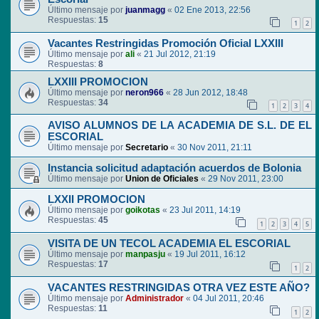
Último mensaje por
juanmagg
«
02 Ene 2013, 22:56
Respuestas:
15
1
2
Vacantes Restringidas Promoción Oficial LXXIII
Último mensaje por
ali
«
21 Jul 2012, 21:19
Respuestas:
8
LXXIII PROMOCION
Último mensaje por
neron966
«
28 Jun 2012, 18:48
Respuestas:
34
1
2
3
4
AVISO ALUMNOS DE LA ACADEMIA DE S.L. DE EL
ESCORIAL
Último mensaje por
Secretario
«
30 Nov 2011, 21:11
Instancia solicitud adaptación acuerdos de Bolonia
Último mensaje por
Union de Oficiales
«
29 Nov 2011, 23:00
LXXII PROMOCION
Último mensaje por
goikotas
«
23 Jul 2011, 14:19
Respuestas:
45
1
2
3
4
5
VISITA DE UN TECOL ACADEMIA EL ESCORIAL
Último mensaje por
manpasju
«
19 Jul 2011, 16:12
Respuestas:
17
1
2
VACANTES RESTRINGIDAS OTRA VEZ ESTE AÑO?
Último mensaje por
Administrador
«
04 Jul 2011, 20:46
Respuestas:
11
1
2