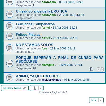
Último mensaje por
ATARAXIA
«
08 Jul 2008, 23:42
Respuestas:
1
Un saludo a los de la EROTICA
Último mensaje por
ATARAXIA
«
29 Jun 2008, 13:24
Respuestas:
3
Feliciades Compañeros
Último mensaje por
furriel
«
19 Abr 2008, 19:23
Felices Fiestas
Último mensaje por
furriel
«
22 Dic 2007, 20:59
NO ESTAMOS SOLOS
Último mensaje por
fore
«
21 Mar 2007, 18:42
Respuestas:
2
PORQUE ESPERAR A FINAL DE CURSO PARA
ASOCIARSE
Último mensaje por
sintagma
«
16 Mar 2007, 23:41
Respuestas:
10
1
2
ÁNIMO, YA QUEDA POCO.
Último mensaje por
wickiervikingo
«
08 May 2006, 10:56
Nuevo Tema
41 temas • Página
1
de
1
Ir a