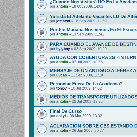
¿Cuando Nos Visitará UO En La Academia
por
antolin
»
18 Oct 2009, 14:02
Ya Está El Adelanto Vacantes LD De Alfér
por
jomacol
»
16 Sep 2009, 12:59
Por Fin Mañana Nos Vemos En El Escoria
por
antolin
»
13 Sep 2009, 11:41
PARA CUANDO EL AVANCE DE DESTI
por
bylyboy
»
03 Sep 2009, 10:29
AYUDA CON COBERTURA 3G - INTERNE
por
antolin
»
07 Jul 2009, 18:55
MENSAJE DE UN ANTIGUO ALFÉREZ A
por
Lucas
»
11 Sep 2009, 11:18
Pernoctar Fuera De La Academia?
por
toni67
»
10 Jul 2009, 14:02
MEDIOS DE TRANSPORTE UTILIZADOS.
por
antolin
»
22 Jul 2009, 18:35
Final De Curso
por
enkyl
»
08 Mar 2009, 13:32
ACLARACION SOBRE CES ESTANDO D
por
antolin
»
26 Jun 2009, 20:27