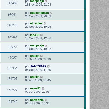
por
manpasju
113482
18 Nov 2009, 21:58
por
epaminondas
96041
23 Sep 2009, 20:53
por
el_ingles
118216
20 Sep 2009, 19:06
por
jaba36
66900
16 Sep 2009, 12:58
por
manpasju
73972
12 Sep 2009, 19:27
por
antolin
47927
11 Sep 2009, 22:39
por
JANTSBAR
103354
06 Sep 2009, 11:26
por
antolin
151707
08 Ago 2009, 14:45
por
moar81
145222
05 Jul 2009, 21:53
por
horrachio
104742
04 Jul 2009, 13:31