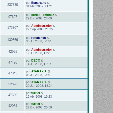
por
Espartano
237630
31 Mar 2009, 21:21
por
perico_ jimenez
97697
29 Dic 2008, 23:09
por
Administrador
173707
27 Sep 2008, 21:35
por
retogenes
130566
30 Jul 2008, 00:04
por
Administrador
42925
19 Jul 2008, 12:26
por
DECO
47426
14 Jul 2008, 11:07
por
ATARAXIA
47843
08 Jul 2008, 23:42
por
ATARAXIA
52898
29 Jun 2008, 13:24
por
furriel
47690
19 Abr 2008, 19:23
por
furriel
42084
22 Dic 2007, 20:59