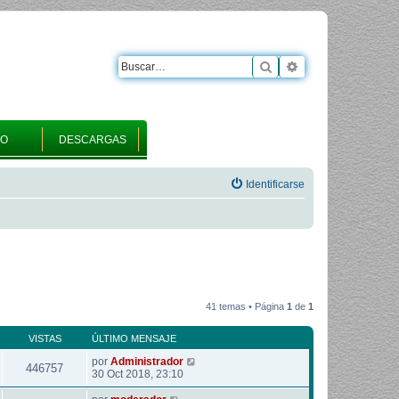
Buscar
Búsqueda avanza
RO
DESCARGAS
Identificarse
41 temas • Página
1
de
1
VISTAS
ÚLTIMO MENSAJE
por
Administrador
446757
30 Oct 2018, 23:10