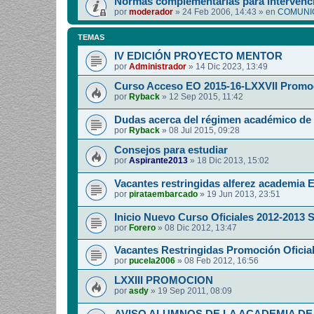
Normas complementarias para intervenci
por
moderador
»
24 Feb 2006, 14:43
» en
COMUNIC
TEMAS
IV EDICIÓN PROYECTO MENTOR
por
Administrador
»
14 Dic 2023, 13:49
Curso Acceso EO 2015-16-LXXVII Promo
por
Ryback
»
12 Sep 2015, 11:42
Dudas acerca del régimen académico de 
por
Ryback
»
08 Jul 2015, 09:28
Consejos para estudiar
por
Aspirante2013
»
18 Dic 2013, 15:02
Vacantes restringidas alferez academia E
por
pirataembarcado
»
19 Jun 2013, 23:51
Inicio Nuevo Curso Oficiales 2012-2013 S.
por
Forero
»
08 Dic 2012, 13:47
Vacantes Restringidas Promoción Oficial
por
pucela2006
»
08 Feb 2012, 16:56
LXXIII PROMOCION
por
asdy
»
19 Sep 2011, 08:09