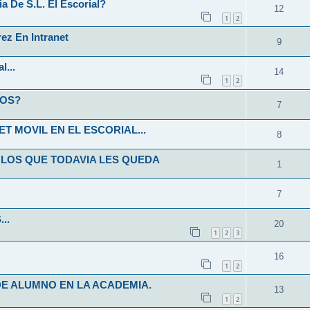
 De S.L. El Escorial?
12
1
2
ez En Intranet
9
l...
14
1
2
NOS?
7
T MOVIL EN EL ESCORIAL...
8
 LOS QUE TODAVIA LES QUEDA
1
7
..
20
1
2
3
16
1
2
E ALUMNO EN LA ACADEMIA.
13
1
2