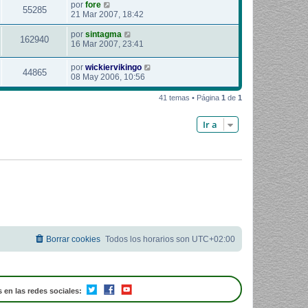
por
fore
55285
21 Mar 2007, 18:42
por
sintagma
162940
16 Mar 2007, 23:41
por
wickiervikingo
44865
08 May 2006, 10:56
41 temas • Página
1
de
1
Ir a
Borrar cookies
Todos los horarios son
UTC+02:00
 en las redes sociales: