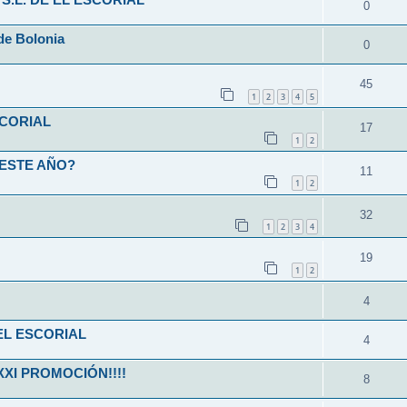
S.L. DE EL ESCORIAL
0
de Bolonia
0
45
1
2
3
4
5
SCORIAL
17
1
2
 ESTE AÑO?
11
1
2
32
1
2
3
4
19
1
2
4
EL ESCORIAL
4
XXI PROMOCIÓN!!!!
8