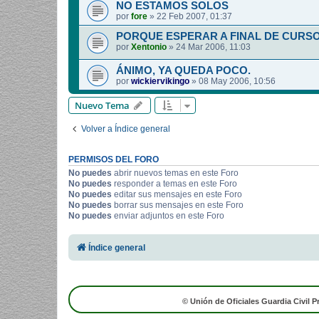
NO ESTAMOS SOLOS
por
fore
»
22 Feb 2007, 01:37
PORQUE ESPERAR A FINAL DE CURS
por
Xentonio
»
24 Mar 2006, 11:03
ÁNIMO, YA QUEDA POCO.
por
wickiervikingo
»
08 May 2006, 10:56
Nuevo Tema
Volver a Índice general
PERMISOS DEL FORO
No puedes
abrir nuevos temas en este Foro
No puedes
responder a temas en este Foro
No puedes
editar sus mensajes en este Foro
No puedes
borrar sus mensajes en este Foro
No puedes
enviar adjuntos en este Foro
Índice general
© Unión de Oficiales Guardia Civil P