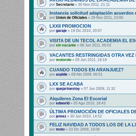
AVISO ALUMNOS DE LA ACADEMIA DE 
por
Secretario
»
30 Nov 2011, 21:11
Instancia solicitud adaptación acuerdos 
por
Union de Oficiales
»
29 Nov 2011, 23:00
LXXII PROMOCION
por
garaje
»
19 Dic 2010, 20:07
VISITA DE UN TECOL ACADEMIA EL E
por
sin vacante
»
08 Jun 2011, 00:02
VACANTES RESTRINGIDAS OTRA VEZ
por
motorolo
»
05 Jun 2011, 19:19
CUANDO TODOS EN ARANJUEZ?
por
aspide
»
09 Abr 2009, 00:01
LXX SE ACABA
por
quejartoestoy
»
07 Jun 2009, 11:32
Alquileres Zona El Escorial
por
edworld
»
05 Ago 2010, 18:43
ÚLTIMA PROMOCIÓN DE OFICIALES D
por
jemez
»
30 Jun 2010, 14:52
FELIZ NAVIDAD A TODOS LOS DE LA L
por
moto
»
23 Dic 2009, 19:06