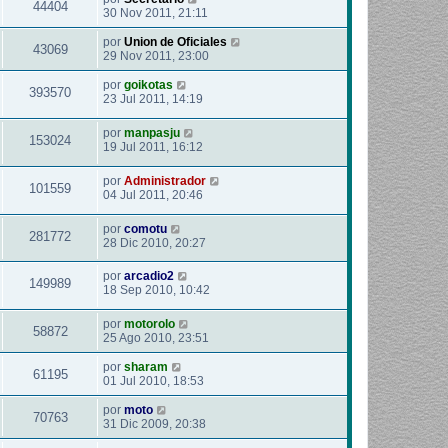
44404
30 Nov 2011, 21:11
por
Union de Oficiales
43069
29 Nov 2011, 23:00
por
goikotas
393570
23 Jul 2011, 14:19
por
manpasju
153024
19 Jul 2011, 16:12
por
Administrador
101559
04 Jul 2011, 20:46
por
comotu
281772
28 Dic 2010, 20:27
por
arcadio2
149989
18 Sep 2010, 10:42
por
motorolo
58872
25 Ago 2010, 23:51
por
sharam
61195
01 Jul 2010, 18:53
por
moto
70763
31 Dic 2009, 20:38