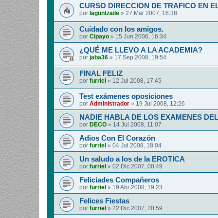
CURSO DIRECCION DE TRAFICO EN E
por
laguntzaile
»
27 Mar 2007, 16:38
Cuidado con los amigos.
por
Cipayo
»
15 Jun 2006, 16:34
¿QUÉ ME LLEVO A LA ACADEMIA?
por
jaba36
»
17 Sep 2008, 19:54
FINAL FELIZ
por
furriel
»
12 Jul 2008, 17:45
Test exámenes oposiciones
por
Administrador
»
19 Jul 2008, 12:26
NADIE HABLA DE LOS EXAMENES DE
por
DECO
»
14 Jul 2008, 11:07
Adios Con El Corazón
por
furriel
»
04 Jul 2008, 18:04
Un saludo a los de la EROTICA
por
furriel
»
02 Dic 2007, 00:49
Feliciades Compañeros
por
furriel
»
19 Abr 2008, 19:23
Felices Fiestas
por
furriel
»
22 Dic 2007, 20:59