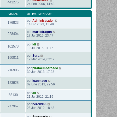
por
moderador
441275
24 Feb 2006, 14:43
VISTAS
ÚLTIMO MENSAJE
por
Administrador
176823
14 Dic 2023, 13:49
por
martedragon
228404
17 Jul 2016, 23:47
por
klt
102578
10 Jul 2015, 11:17
por
Sura
190011
17 Mar 2014, 02:12
por
pirataembarcado
216906
30 Jun 2013, 17:28
por
juanmagg
123928
02 Ene 2013, 22:56
por
ali
85130
21 Jul 2012, 21:19
por
neron966
277967
28 Jun 2012, 18:48
por
Secretario