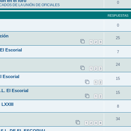
ón en el foro
0
ADOS DE LA UNIÓN DE OFICIALES
RESPUESTAS
0
ción
25
1
2
3
El Escorial
7
24
1
2
3
l Escorial
15
1
2
L. El Escorial
15
1
2
 LXXIII
8
34
1
2
3
4