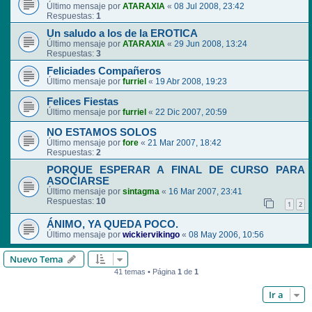
Último mensaje por
ATARAXIA
«
08 Jul 2008, 23:42
Respuestas:
1
Un saludo a los de la EROTICA
Último mensaje por
ATARAXIA
«
29 Jun 2008, 13:24
Respuestas:
3
Feliciades Compañeros
Último mensaje por
furriel
«
19 Abr 2008, 19:23
Felices Fiestas
Último mensaje por
furriel
«
22 Dic 2007, 20:59
NO ESTAMOS SOLOS
Último mensaje por
fore
«
21 Mar 2007, 18:42
Respuestas:
2
PORQUE ESPERAR A FINAL DE CURSO PARA
ASOCIARSE
Último mensaje por
sintagma
«
16 Mar 2007, 23:41
Respuestas:
10
1
2
ÁNIMO, YA QUEDA POCO.
Último mensaje por
wickiervikingo
«
08 May 2006, 10:56
Nuevo Tema
41 temas • Página
1
de
1
Ir a