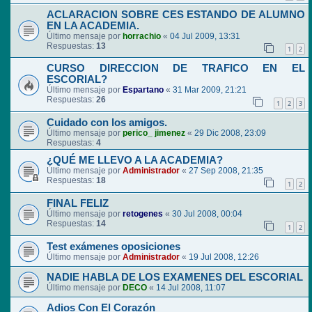
ACLARACION SOBRE CES ESTANDO DE ALUMNO
EN LA ACADEMIA.
Último mensaje por
horrachio
«
04 Jul 2009, 13:31
Respuestas:
13
1
2
CURSO DIRECCION DE TRAFICO EN EL
ESCORIAL?
Último mensaje por
Espartano
«
31 Mar 2009, 21:21
Respuestas:
26
1
2
3
Cuidado con los amigos.
Último mensaje por
perico_ jimenez
«
29 Dic 2008, 23:09
Respuestas:
4
¿QUÉ ME LLEVO A LA ACADEMIA?
Último mensaje por
Administrador
«
27 Sep 2008, 21:35
Respuestas:
18
1
2
FINAL FELIZ
Último mensaje por
retogenes
«
30 Jul 2008, 00:04
Respuestas:
14
1
2
Test exámenes oposiciones
Último mensaje por
Administrador
«
19 Jul 2008, 12:26
NADIE HABLA DE LOS EXAMENES DEL ESCORIAL
Último mensaje por
DECO
«
14 Jul 2008, 11:07
Adios Con El Corazón