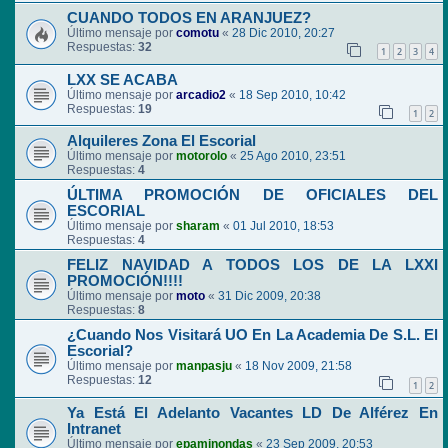
CUANDO TODOS EN ARANJUEZ?
Último mensaje por
comotu
«
28 Dic 2010, 20:27
Respuestas:
32
1
2
3
4
LXX SE ACABA
Último mensaje por
arcadio2
«
18 Sep 2010, 10:42
Respuestas:
19
1
2
Alquileres Zona El Escorial
Último mensaje por
motorolo
«
25 Ago 2010, 23:51
Respuestas:
4
ÚLTIMA PROMOCIÓN DE OFICIALES DEL
ESCORIAL
Último mensaje por
sharam
«
01 Jul 2010, 18:53
Respuestas:
4
FELIZ NAVIDAD A TODOS LOS DE LA LXXI
PROMOCIÓN!!!!
Último mensaje por
moto
«
31 Dic 2009, 20:38
Respuestas:
8
¿Cuando Nos Visitará UO En La Academia De S.L. El
Escorial?
Último mensaje por
manpasju
«
18 Nov 2009, 21:58
Respuestas:
12
1
2
Ya Está El Adelanto Vacantes LD De Alférez En
Intranet
Último mensaje por
epaminondas
«
23 Sep 2009, 20:53