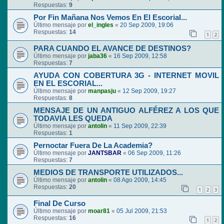
Respuestas:
9
Por Fin Mañana Nos Vemos En El Escorial...
Último mensaje por
el_ingles
«
20 Sep 2009, 19:06
Respuestas:
14
1
2
PARA CUANDO EL AVANCE DE DESTINOS?
Último mensaje por
jaba36
«
16 Sep 2009, 12:58
Respuestas:
7
AYUDA CON COBERTURA 3G - INTERNET MOVIL
EN EL ESCORIAL...
Último mensaje por
manpasju
«
12 Sep 2009, 19:27
Respuestas:
8
MENSAJE DE UN ANTIGUO ALFÉREZ A LOS QUE
TODAVIA LES QUEDA
Último mensaje por
antolin
«
11 Sep 2009, 22:39
Respuestas:
1
Pernoctar Fuera De La Academia?
Último mensaje por
JANTSBAR
«
06 Sep 2009, 11:26
Respuestas:
7
MEDIOS DE TRANSPORTE UTILIZADOS...
Último mensaje por
antolin
«
08 Ago 2009, 14:45
Respuestas:
20
1
2
3
Final De Curso
Último mensaje por
moar81
«
05 Jul 2009, 21:53
Respuestas:
16
1
2