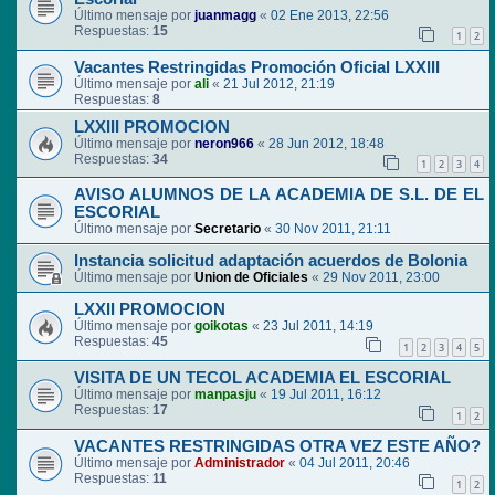
Último mensaje por
juanmagg
«
02 Ene 2013, 22:56
Respuestas:
15
1
2
Vacantes Restringidas Promoción Oficial LXXIII
Último mensaje por
ali
«
21 Jul 2012, 21:19
Respuestas:
8
LXXIII PROMOCION
Último mensaje por
neron966
«
28 Jun 2012, 18:48
Respuestas:
34
1
2
3
4
AVISO ALUMNOS DE LA ACADEMIA DE S.L. DE EL
ESCORIAL
Último mensaje por
Secretario
«
30 Nov 2011, 21:11
Instancia solicitud adaptación acuerdos de Bolonia
Último mensaje por
Union de Oficiales
«
29 Nov 2011, 23:00
LXXII PROMOCION
Último mensaje por
goikotas
«
23 Jul 2011, 14:19
Respuestas:
45
1
2
3
4
5
VISITA DE UN TECOL ACADEMIA EL ESCORIAL
Último mensaje por
manpasju
«
19 Jul 2011, 16:12
Respuestas:
17
1
2
VACANTES RESTRINGIDAS OTRA VEZ ESTE AÑO?
Último mensaje por
Administrador
«
04 Jul 2011, 20:46
Respuestas:
11
1
2