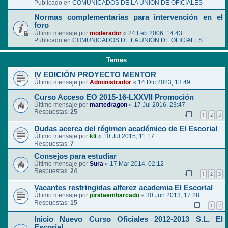
Publicado en
COMUNICADOS DE LA UNIÓN DE OFICIALES
Normas complementarias para intervención en el
foro
Último mensaje por
moderador
«
24 Feb 2006, 14:43
Publicado en
COMUNICADOS DE LA UNIÓN DE OFICIALES
Temas
IV EDICIÓN PROYECTO MENTOR
Último mensaje por
Administrador
«
14 Dic 2023, 13:49
Curso Acceso EO 2015-16-LXXVII Promoción
Último mensaje por
martedragon
«
17 Jul 2016, 23:47
Respuestas:
25
1
2
3
Dudas acerca del régimen académico de El Escorial
Último mensaje por
klt
«
10 Jul 2015, 11:17
Respuestas:
7
Consejos para estudiar
Último mensaje por
Sura
«
17 Mar 2014, 02:12
Respuestas:
24
1
2
3
Vacantes restringidas alferez academia El Escorial
Último mensaje por
pirataembarcado
«
30 Jun 2013, 17:28
Respuestas:
15
1
2
Inicio Nuevo Curso Oficiales 2012-2013 S.L. El
Escorial