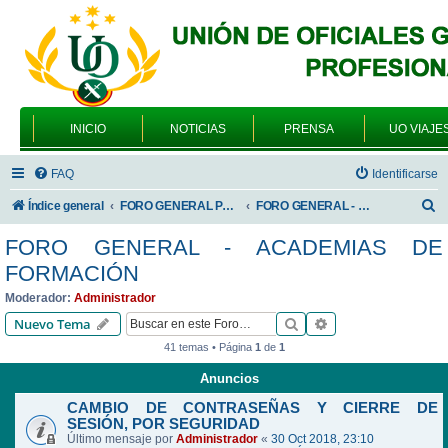
INICIO
NOTICIAS
PRENSA
UO VIAJE
FAQ
Identificarse
B
Índice general
FORO GENERAL PARA TODOS LOS USUARIOS
FORO GENERAL - ACADEMIAS DE FORMACIÓN
u
FORO GENERAL - ACADEMIAS DE
s
FORMACIÓN
c
Moderador:
Administrador
a
Buscar
Búsqueda avanzad
Nuevo Tema
r
41 temas • Página
1
de
1
Anuncios
CAMBIO DE CONTRASEÑAS Y CIERRE DE
SESIÓN, POR SEGURIDAD
Último mensaje por
Administrador
«
30 Oct 2018, 23:10