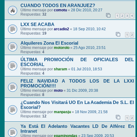
CUANDO TODOS EN ARANJUEZ?
Último mensaje por
comotu
«
28 Dic 2010, 20:27
Respuestas:
32
1
2
3
4
LXX SE ACABA
Último mensaje por
arcadio2
«
18 Sep 2010, 10:42
Respuestas:
19
1
2
Alquileres Zona El Escorial
Último mensaje por
motorolo
«
25 Ago 2010, 23:51
Respuestas:
4
ÚLTIMA PROMOCIÓN DE OFICIALES DEL
ESCORIAL
Último mensaje por
sharam
«
01 Jul 2010, 18:53
Respuestas:
4
FELIZ NAVIDAD A TODOS LOS DE LA LXXI
PROMOCIÓN!!!!
Último mensaje por
moto
«
31 Dic 2009, 20:38
Respuestas:
8
¿Cuando Nos Visitará UO En La Academia De S.L. El
Escorial?
Último mensaje por
manpasju
«
18 Nov 2009, 21:58
Respuestas:
12
1
2
Ya Está El Adelanto Vacantes LD De Alférez En
Intranet
Último mensaje por
epaminondas
«
23 Sep 2009, 20:53