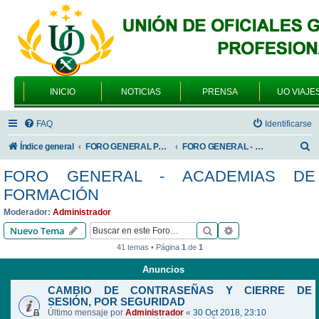
INICIO
NOTICIAS
PRENSA
UO VIAJE
FAQ
Identificarse
B
Índice general
FORO GENERAL PARA TODOS LOS USUARIOS
FORO GENERAL - ACADEMIAS DE FORMACIÓN
u
FORO GENERAL - ACADEMIAS DE
s
FORMACIÓN
c
Moderador:
Administrador
a
Buscar
Búsqueda avanzad
Nuevo Tema
r
41 temas • Página
1
de
1
Anuncios
CAMBIO DE CONTRASEÑAS Y CIERRE DE
SESIÓN, POR SEGURIDAD
Último mensaje por
Administrador
«
30 Oct 2018, 23:10