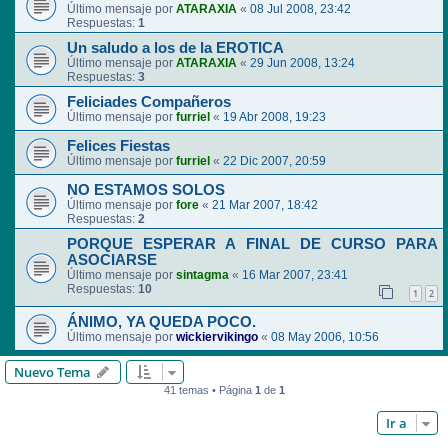
Último mensaje por
ATARAXIA
«
08 Jul 2008, 23:42
Respuestas:
1
Un saludo a los de la EROTICA
Último mensaje por
ATARAXIA
«
29 Jun 2008, 13:24
Respuestas:
3
Feliciades Compañeros
Último mensaje por
furriel
«
19 Abr 2008, 19:23
Felices Fiestas
Último mensaje por
furriel
«
22 Dic 2007, 20:59
NO ESTAMOS SOLOS
Último mensaje por
fore
«
21 Mar 2007, 18:42
Respuestas:
2
PORQUE ESPERAR A FINAL DE CURSO PARA
ASOCIARSE
Último mensaje por
sintagma
«
16 Mar 2007, 23:41
Respuestas:
10
1
2
ÁNIMO, YA QUEDA POCO.
Último mensaje por
wickiervikingo
«
08 May 2006, 10:56
Nuevo Tema
41 temas • Página
1
de
1
Ir a