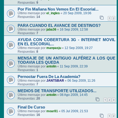
Respuestas:
9
Por Fin Mañana Nos Vemos En El Escorial...
Último mensaje por
el_ingles
«
20 Sep 2009, 19:06
Respuestas:
14
1
2
PARA CUANDO EL AVANCE DE DESTINOS?
Último mensaje por
jaba36
«
16 Sep 2009, 12:58
Respuestas:
7
AYUDA CON COBERTURA 3G - INTERNET MOVIL
EN EL ESCORIAL...
Último mensaje por
manpasju
«
12 Sep 2009, 19:27
Respuestas:
8
MENSAJE DE UN ANTIGUO ALFÉREZ A LOS QUE
TODAVIA LES QUEDA
Último mensaje por
antolin
«
11 Sep 2009, 22:39
Respuestas:
1
Pernoctar Fuera De La Academia?
Último mensaje por
JANTSBAR
«
06 Sep 2009, 11:26
Respuestas:
7
MEDIOS DE TRANSPORTE UTILIZADOS...
Último mensaje por
antolin
«
08 Ago 2009, 14:45
Respuestas:
20
1
2
3
Final De Curso
Último mensaje por
moar81
«
05 Jul 2009, 21:53
Respuestas:
16
1
2