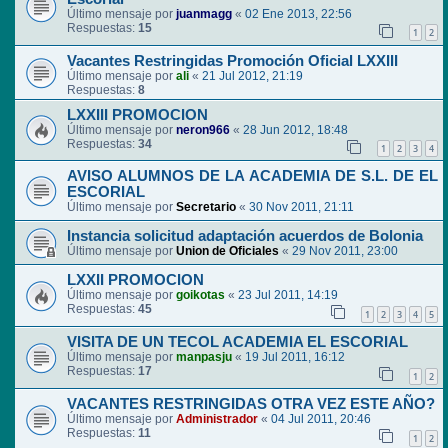
Último mensaje por
juanmagg
«
02 Ene 2013, 22:56
Respuestas:
15
1
2
Vacantes Restringidas Promoción Oficial LXXIII
Último mensaje por
ali
«
21 Jul 2012, 21:19
Respuestas:
8
LXXIII PROMOCION
Último mensaje por
neron966
«
28 Jun 2012, 18:48
Respuestas:
34
1
2
3
4
AVISO ALUMNOS DE LA ACADEMIA DE S.L. DE EL
ESCORIAL
Último mensaje por
Secretario
«
30 Nov 2011, 21:11
Instancia solicitud adaptación acuerdos de Bolonia
Último mensaje por
Union de Oficiales
«
29 Nov 2011, 23:00
LXXII PROMOCION
Último mensaje por
goikotas
«
23 Jul 2011, 14:19
Respuestas:
45
1
2
3
4
5
VISITA DE UN TECOL ACADEMIA EL ESCORIAL
Último mensaje por
manpasju
«
19 Jul 2011, 16:12
Respuestas:
17
1
2
VACANTES RESTRINGIDAS OTRA VEZ ESTE AÑO?
Último mensaje por
Administrador
«
04 Jul 2011, 20:46
Respuestas:
11
1
2