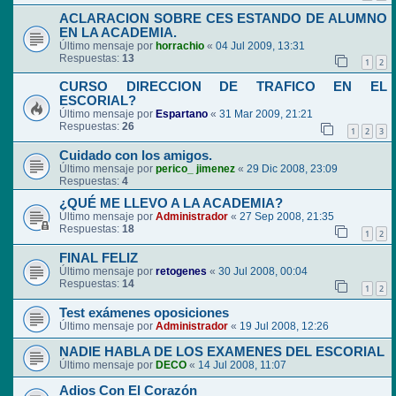
ACLARACION SOBRE CES ESTANDO DE ALUMNO
EN LA ACADEMIA.
Último mensaje por
horrachio
«
04 Jul 2009, 13:31
Respuestas:
13
1
2
CURSO DIRECCION DE TRAFICO EN EL
ESCORIAL?
Último mensaje por
Espartano
«
31 Mar 2009, 21:21
Respuestas:
26
1
2
3
Cuidado con los amigos.
Último mensaje por
perico_ jimenez
«
29 Dic 2008, 23:09
Respuestas:
4
¿QUÉ ME LLEVO A LA ACADEMIA?
Último mensaje por
Administrador
«
27 Sep 2008, 21:35
Respuestas:
18
1
2
FINAL FELIZ
Último mensaje por
retogenes
«
30 Jul 2008, 00:04
Respuestas:
14
1
2
Test exámenes oposiciones
Último mensaje por
Administrador
«
19 Jul 2008, 12:26
NADIE HABLA DE LOS EXAMENES DEL ESCORIAL
Último mensaje por
DECO
«
14 Jul 2008, 11:07
Adios Con El Corazón