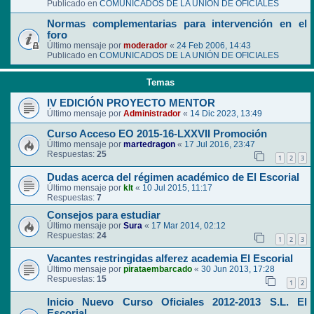
Publicado en
COMUNICADOS DE LA UNIÓN DE OFICIALES
Normas complementarias para intervención en el
foro
Último mensaje por
moderador
«
24 Feb 2006, 14:43
Publicado en
COMUNICADOS DE LA UNIÓN DE OFICIALES
Temas
IV EDICIÓN PROYECTO MENTOR
Último mensaje por
Administrador
«
14 Dic 2023, 13:49
Curso Acceso EO 2015-16-LXXVII Promoción
Último mensaje por
martedragon
«
17 Jul 2016, 23:47
Respuestas:
25
1
2
3
Dudas acerca del régimen académico de El Escorial
Último mensaje por
klt
«
10 Jul 2015, 11:17
Respuestas:
7
Consejos para estudiar
Último mensaje por
Sura
«
17 Mar 2014, 02:12
Respuestas:
24
1
2
3
Vacantes restringidas alferez academia El Escorial
Último mensaje por
pirataembarcado
«
30 Jun 2013, 17:28
Respuestas:
15
1
2
Inicio Nuevo Curso Oficiales 2012-2013 S.L. El
Escorial