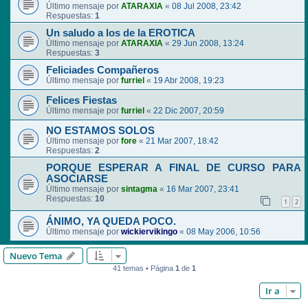
Último mensaje por
ATARAXIA
«
08 Jul 2008, 23:42
Respuestas:
1
Un saludo a los de la EROTICA
Último mensaje por
ATARAXIA
«
29 Jun 2008, 13:24
Respuestas:
3
Feliciades Compañeros
Último mensaje por
furriel
«
19 Abr 2008, 19:23
Felices Fiestas
Último mensaje por
furriel
«
22 Dic 2007, 20:59
NO ESTAMOS SOLOS
Último mensaje por
fore
«
21 Mar 2007, 18:42
Respuestas:
2
PORQUE ESPERAR A FINAL DE CURSO PARA
ASOCIARSE
Último mensaje por
sintagma
«
16 Mar 2007, 23:41
Respuestas:
10
1
2
ÁNIMO, YA QUEDA POCO.
Último mensaje por
wickiervikingo
«
08 May 2006, 10:56
Nuevo Tema
41 temas • Página
1
de
1
Ir a