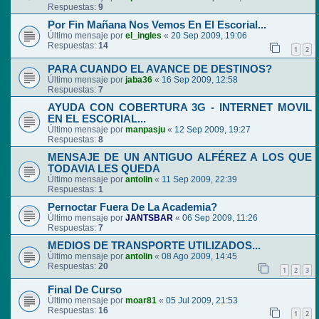
Respuestas:
9
Por Fin Mañana Nos Vemos En El Escorial...
Último mensaje por
el_ingles
«
20 Sep 2009, 19:06
Respuestas:
14
1
2
PARA CUANDO EL AVANCE DE DESTINOS?
Último mensaje por
jaba36
«
16 Sep 2009, 12:58
Respuestas:
7
AYUDA CON COBERTURA 3G - INTERNET MOVIL
EN EL ESCORIAL...
Último mensaje por
manpasju
«
12 Sep 2009, 19:27
Respuestas:
8
MENSAJE DE UN ANTIGUO ALFÉREZ A LOS QUE
TODAVIA LES QUEDA
Último mensaje por
antolin
«
11 Sep 2009, 22:39
Respuestas:
1
Pernoctar Fuera De La Academia?
Último mensaje por
JANTSBAR
«
06 Sep 2009, 11:26
Respuestas:
7
MEDIOS DE TRANSPORTE UTILIZADOS...
Último mensaje por
antolin
«
08 Ago 2009, 14:45
Respuestas:
20
1
2
3
Final De Curso
Último mensaje por
moar81
«
05 Jul 2009, 21:53
Respuestas:
16
1
2