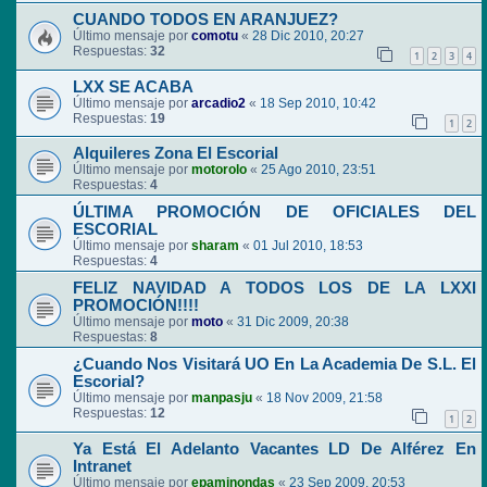
CUANDO TODOS EN ARANJUEZ?
Último mensaje por
comotu
«
28 Dic 2010, 20:27
Respuestas:
32
1
2
3
4
LXX SE ACABA
Último mensaje por
arcadio2
«
18 Sep 2010, 10:42
Respuestas:
19
1
2
Alquileres Zona El Escorial
Último mensaje por
motorolo
«
25 Ago 2010, 23:51
Respuestas:
4
ÚLTIMA PROMOCIÓN DE OFICIALES DEL
ESCORIAL
Último mensaje por
sharam
«
01 Jul 2010, 18:53
Respuestas:
4
FELIZ NAVIDAD A TODOS LOS DE LA LXXI
PROMOCIÓN!!!!
Último mensaje por
moto
«
31 Dic 2009, 20:38
Respuestas:
8
¿Cuando Nos Visitará UO En La Academia De S.L. El
Escorial?
Último mensaje por
manpasju
«
18 Nov 2009, 21:58
Respuestas:
12
1
2
Ya Está El Adelanto Vacantes LD De Alférez En
Intranet
Último mensaje por
epaminondas
«
23 Sep 2009, 20:53