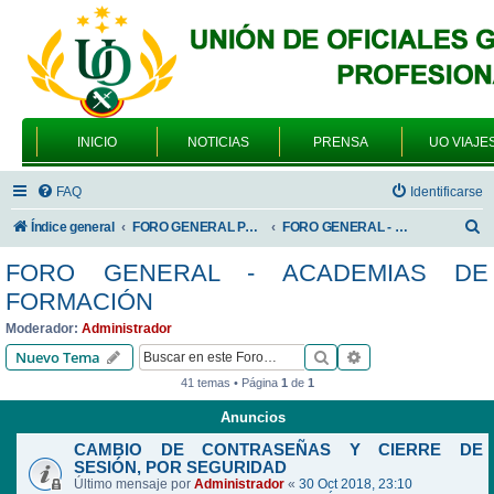
INICIO
NOTICIAS
PRENSA
UO VIAJE
FAQ
Identificarse
B
Índice general
FORO GENERAL PARA TODOS LOS USUARIOS
FORO GENERAL - ACADEMIAS DE FORMACIÓN
u
FORO GENERAL - ACADEMIAS DE
s
FORMACIÓN
c
Moderador:
Administrador
a
Buscar
Búsqueda avanzad
Nuevo Tema
r
41 temas • Página
1
de
1
Anuncios
CAMBIO DE CONTRASEÑAS Y CIERRE DE
SESIÓN, POR SEGURIDAD
Último mensaje por
Administrador
«
30 Oct 2018, 23:10