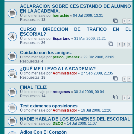
ACLARACION SOBRE CES ESTANDO DE ALUMNO
EN LA ACADEMIA.
Último mensaje por
horrachio
«
04 Jul 2009, 13:31
Respuestas:
13
1
2
CURSO DIRECCION DE TRAFICO EN EL
ESCORIAL?
Último mensaje por
Espartano
«
31 Mar 2009, 21:21
Respuestas:
26
1
2
3
Cuidado con los amigos.
Último mensaje por
perico_ jimenez
«
29 Dic 2008, 23:09
Respuestas:
4
¿QUÉ ME LLEVO A LA ACADEMIA?
Último mensaje por
Administrador
«
27 Sep 2008, 21:35
Respuestas:
18
1
2
FINAL FELIZ
Último mensaje por
retogenes
«
30 Jul 2008, 00:04
Respuestas:
14
1
2
Test exámenes oposiciones
Último mensaje por
Administrador
«
19 Jul 2008, 12:26
NADIE HABLA DE LOS EXAMENES DEL ESCORIAL
Último mensaje por
DECO
«
14 Jul 2008, 11:07
Adios Con El Corazón