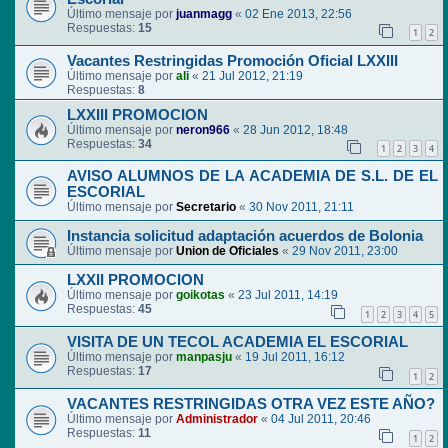
Último mensaje por
juanmagg
«
02 Ene 2013, 22:56
Respuestas:
15
1
2
Vacantes Restringidas Promoción Oficial LXXIII
Último mensaje por
ali
«
21 Jul 2012, 21:19
Respuestas:
8
LXXIII PROMOCION
Último mensaje por
neron966
«
28 Jun 2012, 18:48
Respuestas:
34
1
2
3
4
AVISO ALUMNOS DE LA ACADEMIA DE S.L. DE EL
ESCORIAL
Último mensaje por
Secretario
«
30 Nov 2011, 21:11
Instancia solicitud adaptación acuerdos de Bolonia
Último mensaje por
Union de Oficiales
«
29 Nov 2011, 23:00
LXXII PROMOCION
Último mensaje por
goikotas
«
23 Jul 2011, 14:19
Respuestas:
45
1
2
3
4
5
VISITA DE UN TECOL ACADEMIA EL ESCORIAL
Último mensaje por
manpasju
«
19 Jul 2011, 16:12
Respuestas:
17
1
2
VACANTES RESTRINGIDAS OTRA VEZ ESTE AÑO?
Último mensaje por
Administrador
«
04 Jul 2011, 20:46
Respuestas:
11
1
2