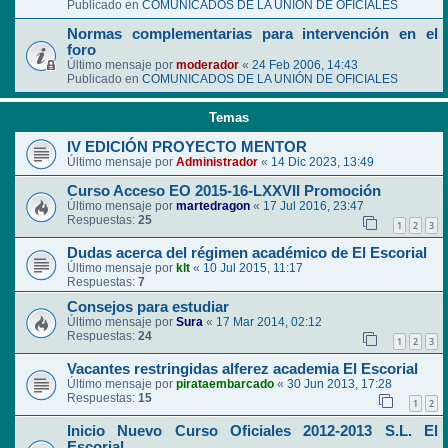
Publicado en
COMUNICADOS DE LA UNIÓN DE OFICIALES
Normas complementarias para intervención en el
foro
Último mensaje por
moderador
«
24 Feb 2006, 14:43
Publicado en
COMUNICADOS DE LA UNIÓN DE OFICIALES
Temas
IV EDICIÓN PROYECTO MENTOR
Último mensaje por
Administrador
«
14 Dic 2023, 13:49
Curso Acceso EO 2015-16-LXXVII Promoción
Último mensaje por
martedragon
«
17 Jul 2016, 23:47
Respuestas:
25
1
2
3
Dudas acerca del régimen académico de El Escorial
Último mensaje por
klt
«
10 Jul 2015, 11:17
Respuestas:
7
Consejos para estudiar
Último mensaje por
Sura
«
17 Mar 2014, 02:12
Respuestas:
24
1
2
3
Vacantes restringidas alferez academia El Escorial
Último mensaje por
pirataembarcado
«
30 Jun 2013, 17:28
Respuestas:
15
1
2
Inicio Nuevo Curso Oficiales 2012-2013 S.L. El
Escorial