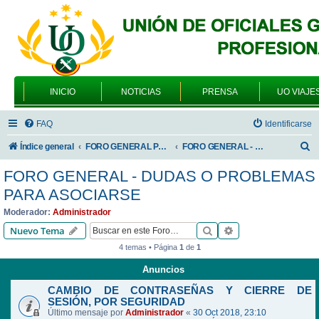
INICIO
NOTICIAS
PRENSA
UO VIAJE
FAQ
Identificarse
B
Índice general
FORO GENERAL PARA TODOS LOS USUARIOS
FORO GENERAL - DUDAS O PROBLEMAS PARA ASOCIARSE
u
FORO GENERAL - DUDAS O PROBLEMAS
s
PARA ASOCIARSE
c
Moderador:
Administrador
a
Buscar
Búsqueda avanzad
Nuevo Tema
r
4 temas • Página
1
de
1
Anuncios
CAMBIO DE CONTRASEÑAS Y CIERRE DE
SESIÓN, POR SEGURIDAD
Último mensaje por
Administrador
«
30 Oct 2018, 23:10