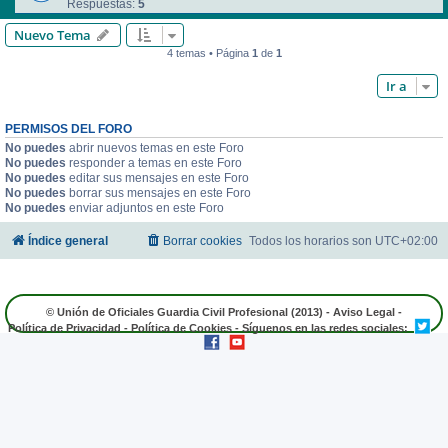
Respuestas:
5
Nuevo Tema
4 temas • Página
1
de
1
Ir a
PERMISOS DEL FORO
No puedes
abrir nuevos temas en este Foro
No puedes
responder a temas en este Foro
No puedes
editar sus mensajes en este Foro
No puedes
borrar sus mensajes en este Foro
No puedes
enviar adjuntos en este Foro
Índice general
Borrar cookies
Todos los horarios son
UTC+02:00
© Unión de Oficiales Guardia Civil Profesional (2013) -
Aviso Legal
-
Política de Privacidad
-
Política de Cookies
- Síguenos en las redes sociales: