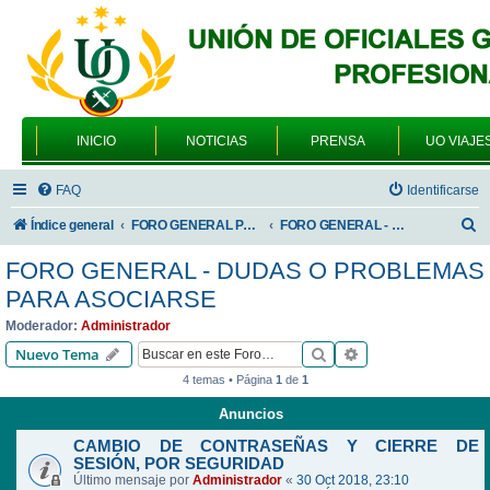
INICIO
NOTICIAS
PRENSA
UO VIAJE
FAQ
Identificarse
B
Índice general
FORO GENERAL PARA TODOS LOS USUARIOS
FORO GENERAL - DUDAS O PROBLEMAS PARA ASOCIARSE
u
FORO GENERAL - DUDAS O PROBLEMAS
s
PARA ASOCIARSE
c
Moderador:
Administrador
a
Buscar
Búsqueda avanzad
Nuevo Tema
r
4 temas • Página
1
de
1
Anuncios
CAMBIO DE CONTRASEÑAS Y CIERRE DE
SESIÓN, POR SEGURIDAD
Último mensaje por
Administrador
«
30 Oct 2018, 23:10