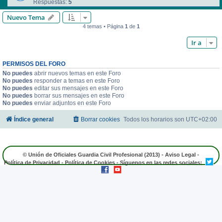
Respuestas:
5
Nuevo Tema
4 temas • Página
1
de
1
Ir a
PERMISOS DEL FORO
No puedes
abrir nuevos temas en este Foro
No puedes
responder a temas en este Foro
No puedes
editar sus mensajes en este Foro
No puedes
borrar sus mensajes en este Foro
No puedes
enviar adjuntos en este Foro
Índice general
Borrar cookies
Todos los horarios son
UTC+02:00
© Unión de Oficiales Guardia Civil Profesional (2013) -
Aviso Legal
-
Política de Privacidad
-
Política de Cookies
- Síguenos en las redes sociales: