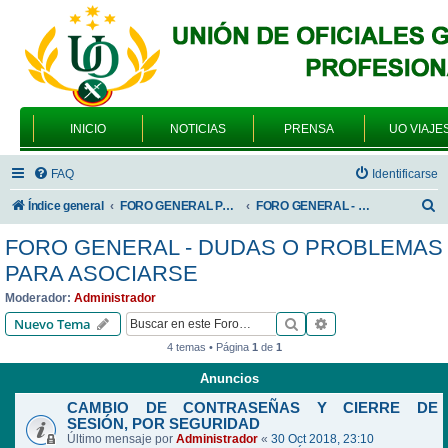
INICIO
NOTICIAS
PRENSA
UO VIAJE
FAQ
Identificarse
B
Índice general
FORO GENERAL PARA TODOS LOS USUARIOS
FORO GENERAL - DUDAS O PROBLEMAS PARA ASOCIARSE
u
FORO GENERAL - DUDAS O PROBLEMAS
s
PARA ASOCIARSE
c
Moderador:
Administrador
a
Buscar
Búsqueda avanzad
Nuevo Tema
r
4 temas • Página
1
de
1
Anuncios
CAMBIO DE CONTRASEÑAS Y CIERRE DE
SESIÓN, POR SEGURIDAD
Último mensaje por
Administrador
«
30 Oct 2018, 23:10