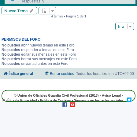
Respuestas:
5
Nuevo Tema
4 temas • Página
1
de
1
Ir a
PERMISOS DEL FORO
No puedes
abrir nuevos temas en este Foro
No puedes
responder a temas en este Foro
No puedes
editar sus mensajes en este Foro
No puedes
borrar sus mensajes en este Foro
No puedes
enviar adjuntos en este Foro
Índice general
Borrar cookies
Todos los horarios son
UTC+02:00
© Unión de Oficiales Guardia Civil Profesional (2013) -
Aviso Legal
-
Política de Privacidad
-
Política de Cookies
- Síguenos en las redes sociales: