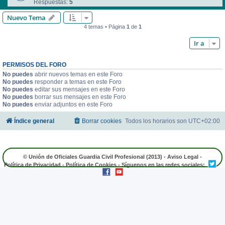
Respuestas:
5
Nuevo Tema
4 temas • Página
1
de
1
Ir a
PERMISOS DEL FORO
No puedes
abrir nuevos temas en este Foro
No puedes
responder a temas en este Foro
No puedes
editar sus mensajes en este Foro
No puedes
borrar sus mensajes en este Foro
No puedes
enviar adjuntos en este Foro
Índice general
Borrar cookies
Todos los horarios son
UTC+02:00
© Unión de Oficiales Guardia Civil Profesional (2013) -
Aviso Legal
-
Política de Privacidad
-
Política de Cookies
- Síguenos en las redes sociales: