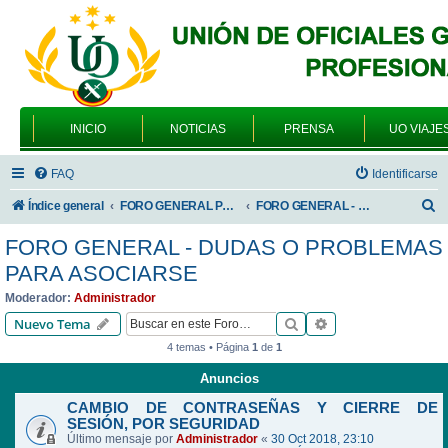
INICIO
NOTICIAS
PRENSA
UO VIAJE
FAQ
Identificarse
B
Índice general
FORO GENERAL PARA TODOS LOS USUARIOS
FORO GENERAL - DUDAS O PROBLEMAS PARA ASOCIARSE
u
FORO GENERAL - DUDAS O PROBLEMAS
s
PARA ASOCIARSE
c
Moderador:
Administrador
a
Buscar
Búsqueda avanzad
Nuevo Tema
r
4 temas • Página
1
de
1
Anuncios
CAMBIO DE CONTRASEÑAS Y CIERRE DE
SESIÓN, POR SEGURIDAD
Último mensaje por
Administrador
«
30 Oct 2018, 23:10