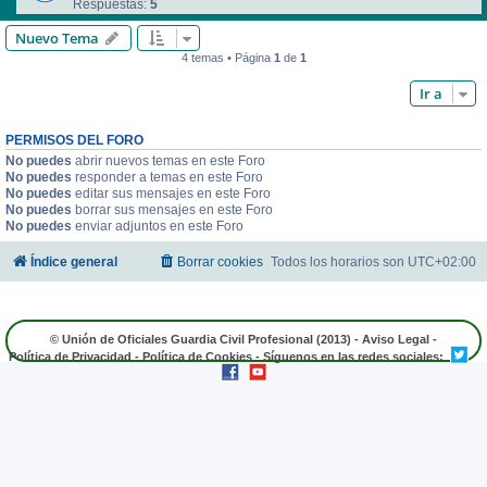
Respuestas:
5
Nuevo Tema
4 temas • Página
1
de
1
Ir a
PERMISOS DEL FORO
No puedes
abrir nuevos temas en este Foro
No puedes
responder a temas en este Foro
No puedes
editar sus mensajes en este Foro
No puedes
borrar sus mensajes en este Foro
No puedes
enviar adjuntos en este Foro
Índice general
Borrar cookies
Todos los horarios son
UTC+02:00
© Unión de Oficiales Guardia Civil Profesional (2013) -
Aviso Legal
-
Política de Privacidad
-
Política de Cookies
- Síguenos en las redes sociales: