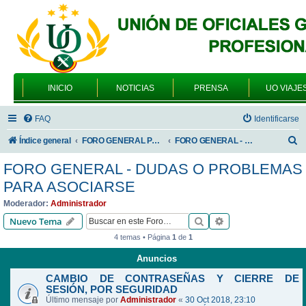
INICIO
NOTICIAS
PRENSA
UO VIAJE
FAQ
Identificarse
B
Índice general
FORO GENERAL PARA TODOS LOS USUARIOS
FORO GENERAL - DUDAS O PROBLEMAS PARA ASOCIARSE
u
FORO GENERAL - DUDAS O PROBLEMAS
s
PARA ASOCIARSE
c
Moderador:
Administrador
a
Buscar
Búsqueda avanzad
Nuevo Tema
r
4 temas • Página
1
de
1
Anuncios
CAMBIO DE CONTRASEÑAS Y CIERRE DE
SESIÓN, POR SEGURIDAD
Último mensaje por
Administrador
«
30 Oct 2018, 23:10