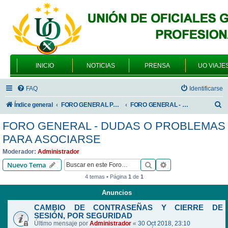
INICIO
NOTICIAS
PRENSA
UO VIAJE
FAQ
Identificarse
B
Índice general
FORO GENERAL PARA TODOS LOS USUARIOS
FORO GENERAL - DUDAS O PROBLEMAS PARA ASOCIARSE
u
FORO GENERAL - DUDAS O PROBLEMAS
s
PARA ASOCIARSE
c
Moderador:
Administrador
a
Buscar
Búsqueda avanzad
Nuevo Tema
r
4 temas • Página
1
de
1
Anuncios
CAMBIO DE CONTRASEÑAS Y CIERRE DE
SESIÓN, POR SEGURIDAD
Último mensaje por
Administrador
«
30 Oct 2018, 23:10