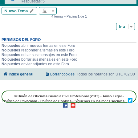
Respuestas:
5
Nuevo Tema
4 temas • Página
1
de
1
Ir a
PERMISOS DEL FORO
No puedes
abrir nuevos temas en este Foro
No puedes
responder a temas en este Foro
No puedes
editar sus mensajes en este Foro
No puedes
borrar sus mensajes en este Foro
No puedes
enviar adjuntos en este Foro
Índice general
Borrar cookies
Todos los horarios son
UTC+02:00
© Unión de Oficiales Guardia Civil Profesional (2013) -
Aviso Legal
-
Política de Privacidad
-
Política de Cookies
- Síguenos en las redes sociales: