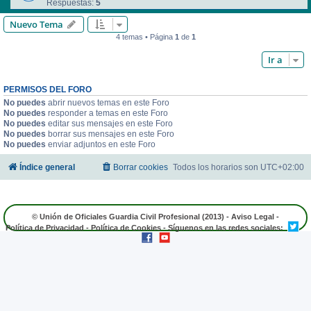
Respuestas:
5
Nuevo Tema
4 temas • Página
1
de
1
Ir a
PERMISOS DEL FORO
No puedes
abrir nuevos temas en este Foro
No puedes
responder a temas en este Foro
No puedes
editar sus mensajes en este Foro
No puedes
borrar sus mensajes en este Foro
No puedes
enviar adjuntos en este Foro
Índice general
Borrar cookies
Todos los horarios son
UTC+02:00
© Unión de Oficiales Guardia Civil Profesional (2013) -
Aviso Legal
-
Política de Privacidad
-
Política de Cookies
- Síguenos en las redes sociales: