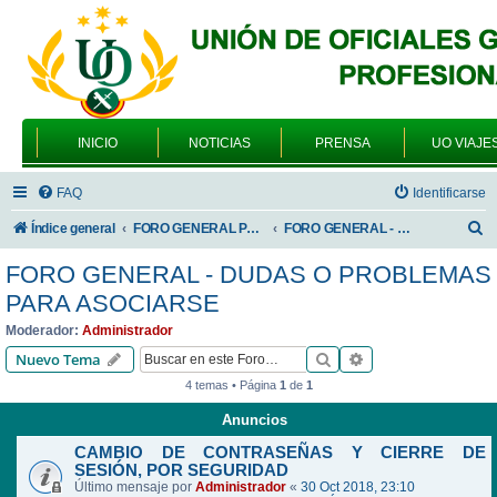
INICIO
NOTICIAS
PRENSA
UO VIAJE
FAQ
Identificarse
B
Índice general
FORO GENERAL PARA TODOS LOS USUARIOS
FORO GENERAL - DUDAS O PROBLEMAS PARA ASOCIARSE
u
FORO GENERAL - DUDAS O PROBLEMAS
s
PARA ASOCIARSE
c
Moderador:
Administrador
a
Buscar
Búsqueda avanzad
Nuevo Tema
r
4 temas • Página
1
de
1
Anuncios
CAMBIO DE CONTRASEÑAS Y CIERRE DE
SESIÓN, POR SEGURIDAD
Último mensaje por
Administrador
«
30 Oct 2018, 23:10