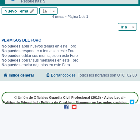
Respuestas:
5
Nuevo Tema
4 temas • Página
1
de
1
Ir a
PERMISOS DEL FORO
No puedes
abrir nuevos temas en este Foro
No puedes
responder a temas en este Foro
No puedes
editar sus mensajes en este Foro
No puedes
borrar sus mensajes en este Foro
No puedes
enviar adjuntos en este Foro
Índice general
Borrar cookies
Todos los horarios son
UTC+02:00
© Unión de Oficiales Guardia Civil Profesional (2013) -
Aviso Legal
-
Política de Privacidad
-
Política de Cookies
- Síguenos en las redes sociales: