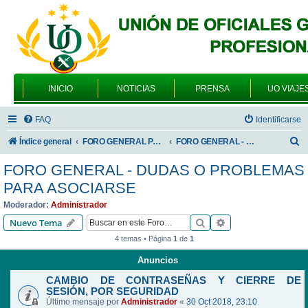
INICIO
NOTICIAS
PRENSA
UO VIAJE
FAQ
Identificarse
B
Índice general
FORO GENERAL PARA TODOS LOS USUARIOS
FORO GENERAL - DUDAS O PROBLEMAS PARA ASOCIARSE
u
FORO GENERAL - DUDAS O PROBLEMAS
s
PARA ASOCIARSE
c
Moderador:
Administrador
a
Buscar
Búsqueda avanzad
Nuevo Tema
r
4 temas • Página
1
de
1
Anuncios
CAMBIO DE CONTRASEÑAS Y CIERRE DE
SESIÓN, POR SEGURIDAD
Último mensaje por
Administrador
«
30 Oct 2018, 23:10