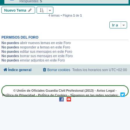
Respuestas:
5
Nuevo Tema
4 temas • Página
1
de
1
Ir a
PERMISOS DEL FORO
No puedes
abrir nuevos temas en este Foro
No puedes
responder a temas en este Foro
No puedes
editar sus mensajes en este Foro
No puedes
borrar sus mensajes en este Foro
No puedes
enviar adjuntos en este Foro
Índice general
Borrar cookies
Todos los horarios son
UTC+02:00
© Unión de Oficiales Guardia Civil Profesional (2013) -
Aviso Legal
-
Política de Privacidad
-
Política de Cookies
- Síguenos en las redes sociales: