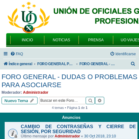
INICIO
NOTICIAS
PRENSA
UO VIAJE
FAQ
Identificarse
B
Índice general
FORO GENERAL PARA TODOS LOS USUARIOS
FORO GENERAL - DUDAS O PROBLEMAS PARA ASOCIARSE
u
FORO GENERAL - DUDAS O PROBLEMAS
s
PARA ASOCIARSE
c
Moderador:
Administrador
a
Buscar
Búsqueda avanzad
Nuevo Tema
r
4 temas • Página
1
de
1
Anuncios
CAMBIO DE CONTRASEÑAS Y CIERRE DE
SESIÓN, POR SEGURIDAD
Último mensaje por
Administrador
«
30 Oct 2018, 23:10