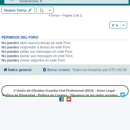
Respuestas:
5
Nuevo Tema
4 temas • Página
1
de
1
Ir a
PERMISOS DEL FORO
No puedes
abrir nuevos temas en este Foro
No puedes
responder a temas en este Foro
No puedes
editar sus mensajes en este Foro
No puedes
borrar sus mensajes en este Foro
No puedes
enviar adjuntos en este Foro
Índice general
Borrar cookies
Todos los horarios son
UTC+02:00
© Unión de Oficiales Guardia Civil Profesional (2013) -
Aviso Legal
-
Política de Privacidad
-
Política de Cookies
- Síguenos en las redes sociales: