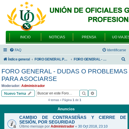
INICIO
NOTICIAS
PRENSA
UO VIAJE
FAQ
Identificarse
B
Índice general
FORO GENERAL PARA TODOS LOS USUARIOS
FORO GENERAL - DUDAS O PROBLEMAS PARA ASOCIARSE
u
FORO GENERAL - DUDAS O PROBLEMAS
s
PARA ASOCIARSE
c
Moderador:
Administrador
a
Buscar
Búsqueda avanzad
Nuevo Tema
r
4 temas • Página
1
de
1
Anuncios
CAMBIO DE CONTRASEÑAS Y CIERRE DE
SESIÓN, POR SEGURIDAD
Último mensaje por
Administrador
«
30 Oct 2018, 23:10