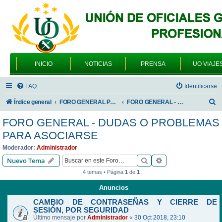
INICIO
NOTICIAS
PRENSA
UO VIAJE
FAQ
Identificarse
B
Índice general
FORO GENERAL PARA TODOS LOS USUARIOS
FORO GENERAL - DUDAS O PROBLEMAS PARA ASOCIARSE
u
FORO GENERAL - DUDAS O PROBLEMAS
s
PARA ASOCIARSE
c
Moderador:
Administrador
a
Buscar
Búsqueda avanzad
Nuevo Tema
r
4 temas • Página
1
de
1
Anuncios
CAMBIO DE CONTRASEÑAS Y CIERRE DE
SESIÓN, POR SEGURIDAD
Último mensaje por
Administrador
«
30 Oct 2018, 23:10