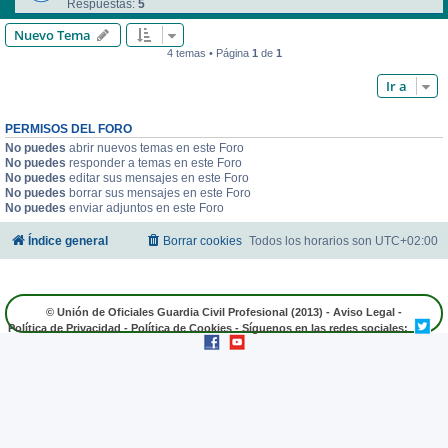
Respuestas:
5
Nuevo Tema
4 temas • Página
1
de
1
Ir a
PERMISOS DEL FORO
No puedes
abrir nuevos temas en este Foro
No puedes
responder a temas en este Foro
No puedes
editar sus mensajes en este Foro
No puedes
borrar sus mensajes en este Foro
No puedes
enviar adjuntos en este Foro
Índice general
Borrar cookies
Todos los horarios son
UTC+02:00
© Unión de Oficiales Guardia Civil Profesional (2013) -
Aviso Legal
-
Política de Privacidad
-
Política de Cookies
- Síguenos en las redes sociales: