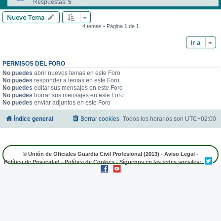
Respuestas:
5
Nuevo Tema
4 temas • Página
1
de
1
Ir a
PERMISOS DEL FORO
No puedes
abrir nuevos temas en este Foro
No puedes
responder a temas en este Foro
No puedes
editar sus mensajes en este Foro
No puedes
borrar sus mensajes en este Foro
No puedes
enviar adjuntos en este Foro
Índice general
Borrar cookies
Todos los horarios son
UTC+02:00
© Unión de Oficiales Guardia Civil Profesional (2013) -
Aviso Legal
-
Política de Privacidad
-
Política de Cookies
- Síguenos en las redes sociales: