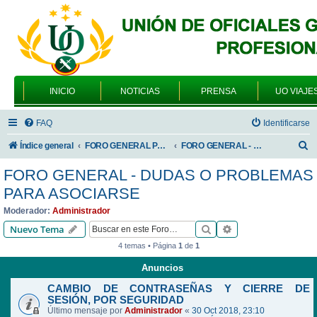
INICIO
NOTICIAS
PRENSA
UO VIAJE
FAQ
Identificarse
B
Índice general
FORO GENERAL PARA TODOS LOS USUARIOS
FORO GENERAL - DUDAS O PROBLEMAS PARA ASOCIARSE
u
FORO GENERAL - DUDAS O PROBLEMAS
s
PARA ASOCIARSE
c
Moderador:
Administrador
a
Buscar
Búsqueda avanzad
Nuevo Tema
r
4 temas • Página
1
de
1
Anuncios
CAMBIO DE CONTRASEÑAS Y CIERRE DE
SESIÓN, POR SEGURIDAD
Último mensaje por
Administrador
«
30 Oct 2018, 23:10