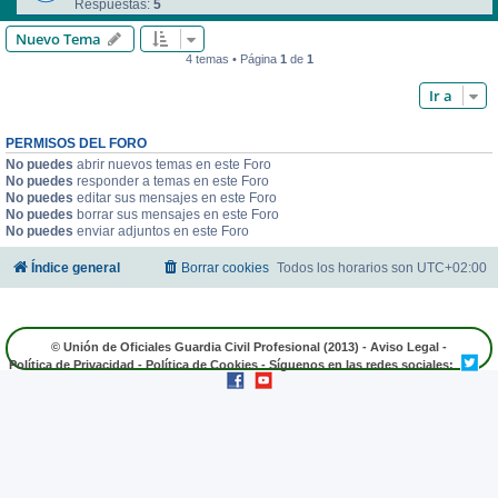
Respuestas:
5
Nuevo Tema
4 temas • Página
1
de
1
Ir a
PERMISOS DEL FORO
No puedes
abrir nuevos temas en este Foro
No puedes
responder a temas en este Foro
No puedes
editar sus mensajes en este Foro
No puedes
borrar sus mensajes en este Foro
No puedes
enviar adjuntos en este Foro
Índice general
Borrar cookies
Todos los horarios son
UTC+02:00
© Unión de Oficiales Guardia Civil Profesional (2013) -
Aviso Legal
-
Política de Privacidad
-
Política de Cookies
- Síguenos en las redes sociales: