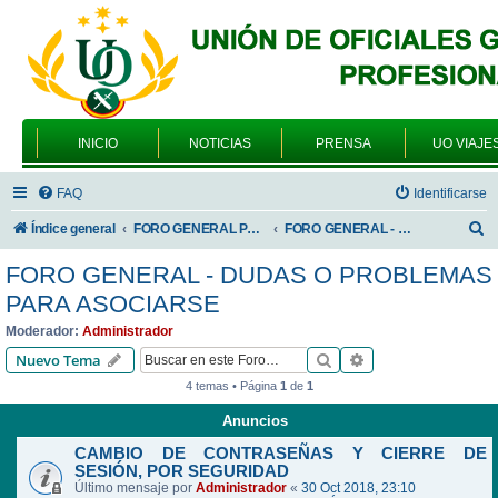
INICIO
NOTICIAS
PRENSA
UO VIAJE
FAQ
Identificarse
B
Índice general
FORO GENERAL PARA TODOS LOS USUARIOS
FORO GENERAL - DUDAS O PROBLEMAS PARA ASOCIARSE
u
FORO GENERAL - DUDAS O PROBLEMAS
s
PARA ASOCIARSE
c
Moderador:
Administrador
a
Buscar
Búsqueda avanzad
Nuevo Tema
r
4 temas • Página
1
de
1
Anuncios
CAMBIO DE CONTRASEÑAS Y CIERRE DE
SESIÓN, POR SEGURIDAD
Último mensaje por
Administrador
«
30 Oct 2018, 23:10