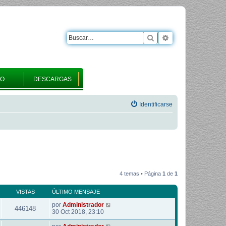
Buscar
Búsqueda avanza
RO
DESCARGAS
Identificarse
4 temas • Página
1
de
1
VISTAS
ÚLTIMO MENSAJE
por
Administrador
446148
30 Oct 2018, 23:10