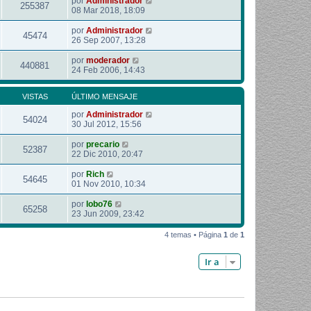
por
Administrador
255387
08 Mar 2018, 18:09
por
Administrador
45474
26 Sep 2007, 13:28
por
moderador
440881
24 Feb 2006, 14:43
VISTAS
ÚLTIMO MENSAJE
por
Administrador
54024
30 Jul 2012, 15:56
por
precario
52387
22 Dic 2010, 20:47
por
Rich
54645
01 Nov 2010, 10:34
por
lobo76
65258
23 Jun 2009, 23:42
4 temas • Página
1
de
1
Ir a