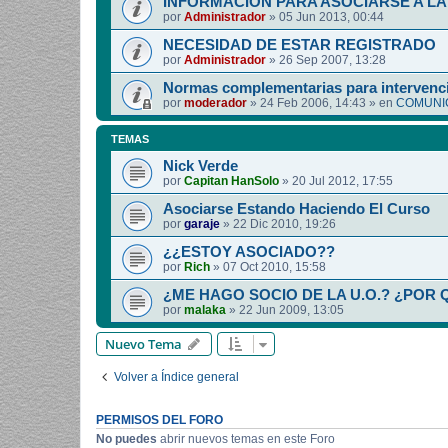
INFORMACIÓN PARA ASOCIARSE A LA 
por
Administrador
»
05 Jun 2013, 00:44
NECESIDAD DE ESTAR REGISTRADO
por
Administrador
»
26 Sep 2007, 13:28
Normas complementarias para intervenci
por
moderador
»
24 Feb 2006, 14:43
» en
COMUNIC
TEMAS
Nick Verde
por
Capitan HanSolo
»
20 Jul 2012, 17:55
Asociarse Estando Haciendo El Curso
por
garaje
»
22 Dic 2010, 19:26
¿¿ESTOY ASOCIADO??
por
Rich
»
07 Oct 2010, 15:58
¿ME HAGO SOCIO DE LA U.O.? ¿POR 
por
malaka
»
22 Jun 2009, 13:05
Nuevo Tema
Volver a Índice general
PERMISOS DEL FORO
No puedes
abrir nuevos temas en este Foro