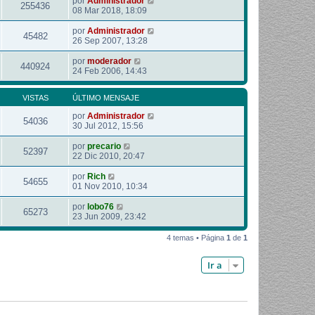
por
Administrador
255436
08 Mar 2018, 18:09
por
Administrador
45482
26 Sep 2007, 13:28
por
moderador
440924
24 Feb 2006, 14:43
VISTAS
ÚLTIMO MENSAJE
por
Administrador
54036
30 Jul 2012, 15:56
por
precario
52397
22 Dic 2010, 20:47
por
Rich
54655
01 Nov 2010, 10:34
por
lobo76
65273
23 Jun 2009, 23:42
4 temas • Página
1
de
1
Ir a