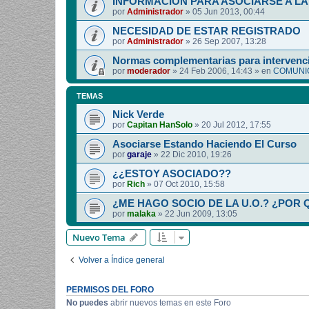
INFORMACIÓN PARA ASOCIARSE A LA 
por
Administrador
»
05 Jun 2013, 00:44
NECESIDAD DE ESTAR REGISTRADO
por
Administrador
»
26 Sep 2007, 13:28
Normas complementarias para intervenci
por
moderador
»
24 Feb 2006, 14:43
» en
COMUNIC
TEMAS
Nick Verde
por
Capitan HanSolo
»
20 Jul 2012, 17:55
Asociarse Estando Haciendo El Curso
por
garaje
»
22 Dic 2010, 19:26
¿¿ESTOY ASOCIADO??
por
Rich
»
07 Oct 2010, 15:58
¿ME HAGO SOCIO DE LA U.O.? ¿POR 
por
malaka
»
22 Jun 2009, 13:05
Nuevo Tema
Volver a Índice general
PERMISOS DEL FORO
No puedes
abrir nuevos temas en este Foro