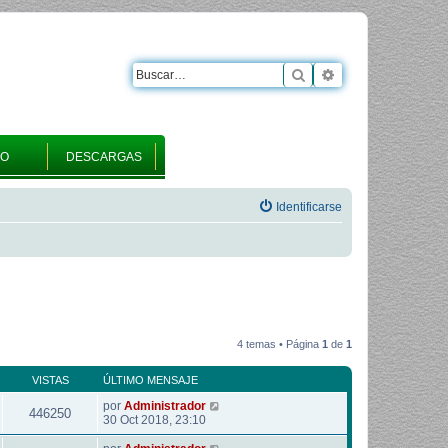
Buscar
Búsqueda avanza
RO
DESCARGAS
Identificarse
4 temas • Página
1
de
1
VISTAS
ÚLTIMO MENSAJE
por
Administrador
446250
30 Oct 2018, 23:10