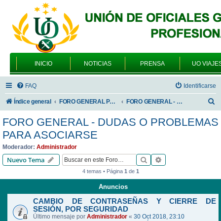
INICIO
NOTICIAS
PRENSA
UO VIAJE
FAQ
Identificarse
B
Índice general
FORO GENERAL PARA TODOS LOS USUARIOS
FORO GENERAL - DUDAS O PROBLEMAS PARA ASOCIARSE
u
FORO GENERAL - DUDAS O PROBLEMAS
s
PARA ASOCIARSE
c
Moderador:
Administrador
a
Buscar
Búsqueda avanzad
Nuevo Tema
r
4 temas • Página
1
de
1
Anuncios
CAMBIO DE CONTRASEÑAS Y CIERRE DE
SESIÓN, POR SEGURIDAD
Último mensaje por
Administrador
«
30 Oct 2018, 23:10