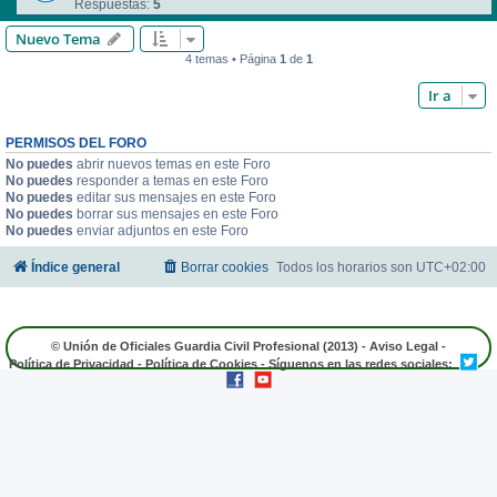
Respuestas:
5
Nuevo Tema
4 temas • Página
1
de
1
Ir a
PERMISOS DEL FORO
No puedes
abrir nuevos temas en este Foro
No puedes
responder a temas en este Foro
No puedes
editar sus mensajes en este Foro
No puedes
borrar sus mensajes en este Foro
No puedes
enviar adjuntos en este Foro
Índice general
Borrar cookies
Todos los horarios son
UTC+02:00
© Unión de Oficiales Guardia Civil Profesional (2013) -
Aviso Legal
-
Política de Privacidad
-
Política de Cookies
- Síguenos en las redes sociales: