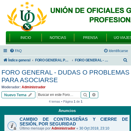
INICIO
NOTICIAS
PRENSA
UO VIAJE
FAQ
Identificarse
B
Índice general
FORO GENERAL PARA TODOS LOS USUARIOS
FORO GENERAL - DUDAS O PROBLEMAS PARA ASOCIARSE
u
FORO GENERAL - DUDAS O PROBLEMAS
s
PARA ASOCIARSE
c
Moderador:
Administrador
a
Buscar
Búsqueda avanzad
Nuevo Tema
r
4 temas • Página
1
de
1
Anuncios
CAMBIO DE CONTRASEÑAS Y CIERRE DE
SESIÓN, POR SEGURIDAD
Último mensaje por
Administrador
«
30 Oct 2018, 23:10