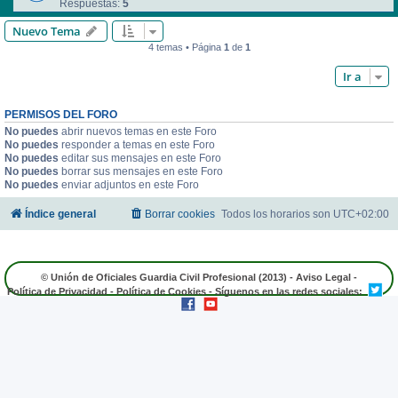
Respuestas:
5
Nuevo Tema
4 temas • Página
1
de
1
Ir a
PERMISOS DEL FORO
No puedes
abrir nuevos temas en este Foro
No puedes
responder a temas en este Foro
No puedes
editar sus mensajes en este Foro
No puedes
borrar sus mensajes en este Foro
No puedes
enviar adjuntos en este Foro
Índice general
Borrar cookies
Todos los horarios son
UTC+02:00
© Unión de Oficiales Guardia Civil Profesional (2013) -
Aviso Legal
-
Política de Privacidad
-
Política de Cookies
- Síguenos en las redes sociales: