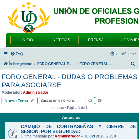
INICIO
NOTICIAS
PRENSA
UO VIAJE
FAQ
Identificarse
B
Índice general
FORO GENERAL PARA TODOS LOS USUARIOS
FORO GENERAL - DUDAS O PROBLEMAS PARA ASOCIARSE
u
FORO GENERAL - DUDAS O PROBLEMAS
s
PARA ASOCIARSE
c
Moderador:
Administrador
a
Buscar
Búsqueda avanzad
Nuevo Tema
r
4 temas • Página
1
de
1
Anuncios
CAMBIO DE CONTRASEÑAS Y CIERRE DE
SESIÓN, POR SEGURIDAD
Último mensaje por
Administrador
«
30 Oct 2018, 23:10