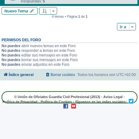
Respuestas:
5
Nuevo Tema
4 temas • Página
1
de
1
Ir a
PERMISOS DEL FORO
No puedes
abrir nuevos temas en este Foro
No puedes
responder a temas en este Foro
No puedes
editar sus mensajes en este Foro
No puedes
borrar sus mensajes en este Foro
No puedes
enviar adjuntos en este Foro
Índice general
Borrar cookies
Todos los horarios son
UTC+02:00
© Unión de Oficiales Guardia Civil Profesional (2013) -
Aviso Legal
-
Política de Privacidad
-
Política de Cookies
- Síguenos en las redes sociales: