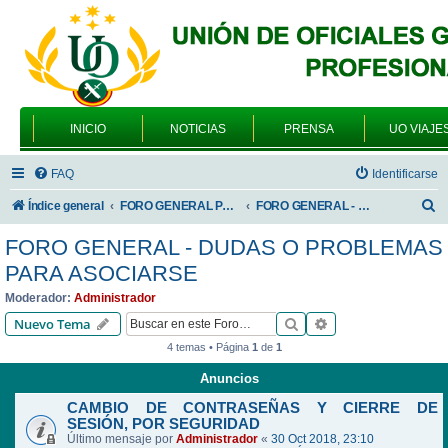
INICIO
NOTICIAS
PRENSA
UO VIAJE
FAQ
Identificarse
B
Índice general
FORO GENERAL PARA TODOS LOS USUARIOS
FORO GENERAL - DUDAS O PROBLEMAS PARA ASOCIARSE
u
FORO GENERAL - DUDAS O PROBLEMAS
s
PARA ASOCIARSE
c
Moderador:
Administrador
a
Buscar
Búsqueda avanzad
Nuevo Tema
r
4 temas • Página
1
de
1
Anuncios
CAMBIO DE CONTRASEÑAS Y CIERRE DE
SESIÓN, POR SEGURIDAD
Último mensaje por
Administrador
«
30 Oct 2018, 23:10