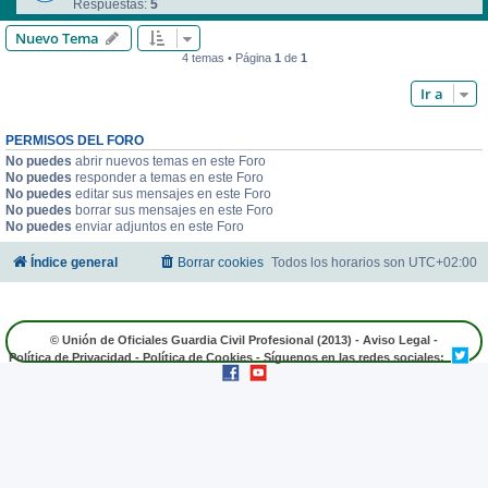
Respuestas:
5
Nuevo Tema
4 temas • Página
1
de
1
Ir a
PERMISOS DEL FORO
No puedes
abrir nuevos temas en este Foro
No puedes
responder a temas en este Foro
No puedes
editar sus mensajes en este Foro
No puedes
borrar sus mensajes en este Foro
No puedes
enviar adjuntos en este Foro
Índice general
Borrar cookies
Todos los horarios son
UTC+02:00
© Unión de Oficiales Guardia Civil Profesional (2013) -
Aviso Legal
-
Política de Privacidad
-
Política de Cookies
- Síguenos en las redes sociales: