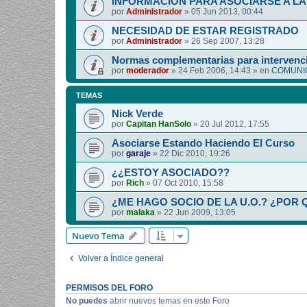
INFORMACIÓN PARA ASOCIARSE A LA 
por
Administrador
»
05 Jun 2013, 00:44
NECESIDAD DE ESTAR REGISTRADO
por
Administrador
»
26 Sep 2007, 13:28
Normas complementarias para intervenci
por
moderador
»
24 Feb 2006, 14:43
» en
COMUNIC
TEMAS
Nick Verde
por
Capitan HanSolo
»
20 Jul 2012, 17:55
Asociarse Estando Haciendo El Curso
por
garaje
»
22 Dic 2010, 19:26
¿¿ESTOY ASOCIADO??
por
Rich
»
07 Oct 2010, 15:58
¿ME HAGO SOCIO DE LA U.O.? ¿POR 
por
malaka
»
22 Jun 2009, 13:05
Nuevo Tema
Volver a Índice general
PERMISOS DEL FORO
No puedes
abrir nuevos temas en este Foro