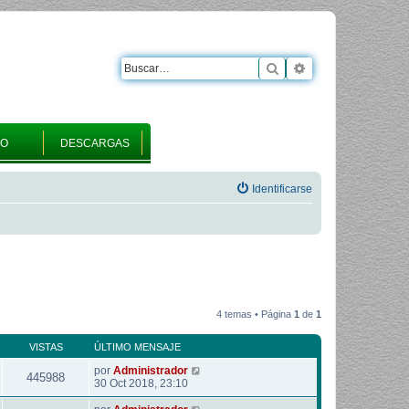
Buscar
Búsqueda avanza
RO
DESCARGAS
Identificarse
4 temas • Página
1
de
1
VISTAS
ÚLTIMO MENSAJE
por
Administrador
445988
30 Oct 2018, 23:10