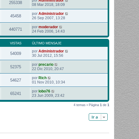
por
Administrador
255338
08 Mar 2018, 18:09
por
Administrador
45458
26 Sep 2007, 13:28
por
moderador
440771
24 Feb 2006, 14:43
VISTAS
ÚLTIMO MENSAJE
por
Administrador
54009
30 Jul 2012, 15:56
por
precario
52375
22 Dic 2010, 20:47
por
Rich
54627
01 Nov 2010, 10:34
por
lobo76
65241
23 Jun 2009, 23:42
4 temas • Página
1
de
1
Ir a