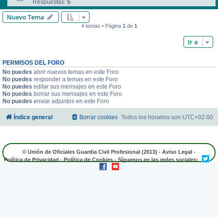
Respuestas:
5
Nuevo Tema
4 temas • Página
1
de
1
Ir a
PERMISOS DEL FORO
No puedes
abrir nuevos temas en este Foro
No puedes
responder a temas en este Foro
No puedes
editar sus mensajes en este Foro
No puedes
borrar sus mensajes en este Foro
No puedes
enviar adjuntos en este Foro
Índice general
Borrar cookies
Todos los horarios son
UTC+02:00
© Unión de Oficiales Guardia Civil Profesional (2013) -
Aviso Legal
-
Política de Privacidad
-
Política de Cookies
- Síguenos en las redes sociales: