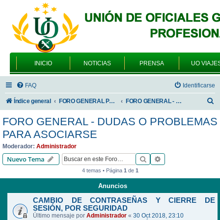
INICIO
NOTICIAS
PRENSA
UO VIAJE
FAQ
Identificarse
B
Índice general
FORO GENERAL PARA TODOS LOS USUARIOS
FORO GENERAL - DUDAS O PROBLEMAS PARA ASOCIARSE
u
FORO GENERAL - DUDAS O PROBLEMAS
s
PARA ASOCIARSE
c
Moderador:
Administrador
a
Buscar
Búsqueda avanzad
Nuevo Tema
r
4 temas • Página
1
de
1
Anuncios
CAMBIO DE CONTRASEÑAS Y CIERRE DE
SESIÓN, POR SEGURIDAD
Último mensaje por
Administrador
«
30 Oct 2018, 23:10