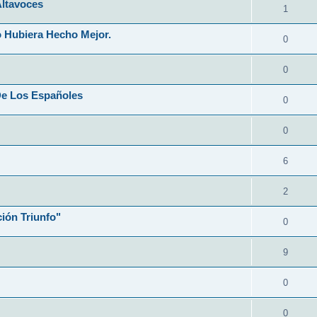
Altavoces
1
 Hubiera Hecho Mejor.
0
0
De Los Españoles
0
0
6
2
ión Triunfo"
0
9
0
0