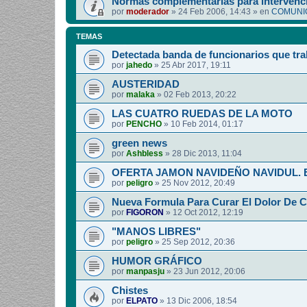
Normas complementarias para intervenci
por
moderador
»
24 Feb 2006, 14:43
» en
COMUNIC
TEMAS
Detectada banda de funcionarios que tra
por
jahedo
»
25 Abr 2017, 19:11
AUSTERIDAD
por
malaka
»
02 Feb 2013, 20:22
LAS CUATRO RUEDAS DE LA MOTO
por
PENCHO
»
10 Feb 2014, 01:17
green news
por
Ashbless
»
28 Dic 2013, 11:04
OFERTA JAMON NAVIDEÑO NAVIDUL. Esp
por
peligro
»
25 Nov 2012, 20:49
Nueva Formula Para Curar El Dolor De 
por
FIGORON
»
12 Oct 2012, 12:19
"MANOS LIBRES"
por
peligro
»
25 Sep 2012, 20:36
HUMOR GRÁFICO
por
manpasju
»
23 Jun 2012, 20:06
Chistes
por
ELPATO
»
13 Dic 2006, 18:54