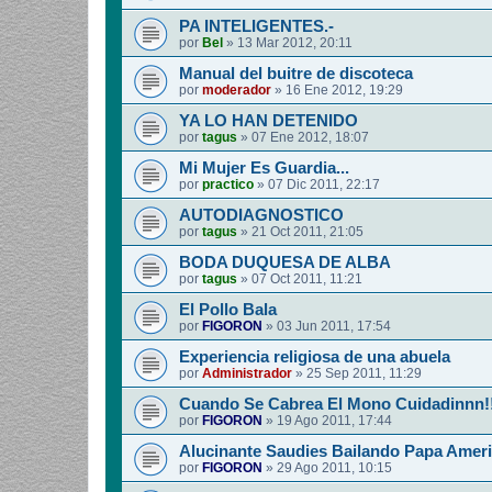
PA INTELIGENTES.-
por
Bel
»
13 Mar 2012, 20:11
Manual del buitre de discoteca
por
moderador
»
16 Ene 2012, 19:29
YA LO HAN DETENIDO
por
tagus
»
07 Ene 2012, 18:07
Mi Mujer Es Guardia...
por
practico
»
07 Dic 2011, 22:17
AUTODIAGNOSTICO
por
tagus
»
21 Oct 2011, 21:05
BODA DUQUESA DE ALBA
por
tagus
»
07 Oct 2011, 11:21
El Pollo Bala
por
FIGORON
»
03 Jun 2011, 17:54
Experiencia religiosa de una abuela
por
Administrador
»
25 Sep 2011, 11:29
Cuando Se Cabrea El Mono Cuidadinnn!
por
FIGORON
»
19 Ago 2011, 17:44
Alucinante Saudies Bailando Papa Americ
por
FIGORON
»
29 Ago 2011, 10:15