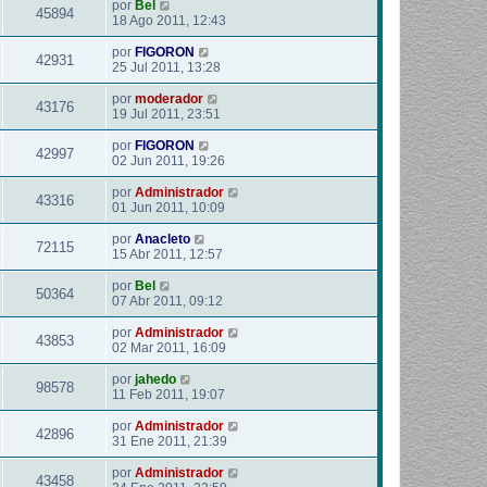
por
Bel
45894
18 Ago 2011, 12:43
por
FIGORON
42931
25 Jul 2011, 13:28
por
moderador
43176
19 Jul 2011, 23:51
por
FIGORON
42997
02 Jun 2011, 19:26
por
Administrador
43316
01 Jun 2011, 10:09
por
Anacleto
72115
15 Abr 2011, 12:57
por
Bel
50364
07 Abr 2011, 09:12
por
Administrador
43853
02 Mar 2011, 16:09
por
jahedo
98578
11 Feb 2011, 19:07
por
Administrador
42896
31 Ene 2011, 21:39
por
Administrador
43458