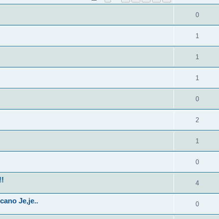
0
1
1
1
0
2
1
0
!!
4
ano Je,je..
0