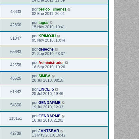
24 Ene 2011, 22:59
por
perico_ jimenez
43333
02 Ene 2011, 20:01
por
tagus
42866
15 Nov 2010, 10:41
por
KRIMOJU
51047
05 Nov 2010, 13:44
por
depeche
65683
21 Sep 2010, 23:37
por
Administrador
42658
16 Sep 2010, 19:20
por
SIMBA
46525
28 Jul 2010, 08:10
por
LINCE_5
61882
25 Jul 2010, 19:46
por
GENDARME
54666
19 Jul 2010, 12:33
por
GENDARME
118161
16 Jul 2010, 21:01
por
JANTSBAR
42789
13 May 2010, 19:42