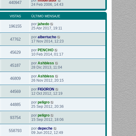
por
moderador
440947
24 Feb 2006, 14:43
VISTAS
ÚLTIMO MENSAJE
por
jahedo
196155
25 Abr 2017, 19:11
por
albertucho
47762
17 Nov 2014, 12:23
por
PENCHO
45629
10 Feb 2014, 01:17
por
Ashbless
45187
28 Dic 2013, 11:04
por
Ashbless
46809
26 Nov 2012, 20:15
por
FIGORON
44569
12 Oct 2012, 12:19
por
peligro
44885
25 Sep 2012, 20:36
por
peligro
93754
15 Sep 2012, 18:06
por
depeche
558793
09 Jun 2012, 12:49