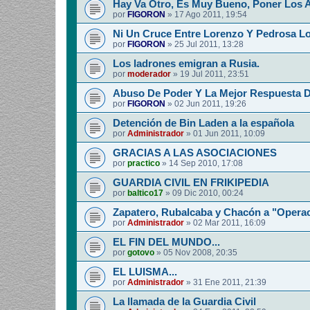
Hay Va Otro, Es Muy Bueno, Poner Los 
por
FIGORON
»
17 Ago 2011, 19:54
Ni Un Cruce Entre Lorenzo Y Pedrosa Lo
por
FIGORON
»
25 Jul 2011, 13:28
Los ladrones emigran a Rusia.
por
moderador
»
19 Jul 2011, 23:51
Abuso De Poder Y La Mejor Respuesta 
por
FIGORON
»
02 Jun 2011, 19:26
Detención de Bin Laden a la española
por
Administrador
»
01 Jun 2011, 10:09
GRACIAS A LAS ASOCIACIONES
por
practico
»
14 Sep 2010, 17:08
GUARDIA CIVIL EN FRIKIPEDIA
por
baltico17
»
09 Dic 2010, 00:24
Zapatero, Rubalcaba y Chacón a "Operac
por
Administrador
»
02 Mar 2011, 16:09
EL FIN DEL MUNDO...
por
gotovo
»
05 Nov 2008, 20:35
EL LUISMA...
por
Administrador
»
31 Ene 2011, 21:39
La llamada de la Guardia Civil