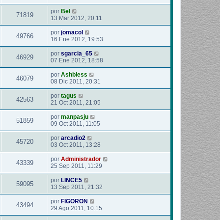
por
Bel
71819
13 Mar 2012, 20:11
por
jomacol
49766
16 Ene 2012, 19:53
por
sgarcia_65
46929
07 Ene 2012, 18:58
por
Ashbless
46079
08 Dic 2011, 20:31
por
tagus
42563
21 Oct 2011, 21:05
por
manpasju
51859
09 Oct 2011, 11:05
por
arcadio2
45720
03 Oct 2011, 13:28
por
Administrador
43339
25 Sep 2011, 11:29
por
LINCE5
59095
13 Sep 2011, 21:32
por
FIGORON
43494
29 Ago 2011, 10:15