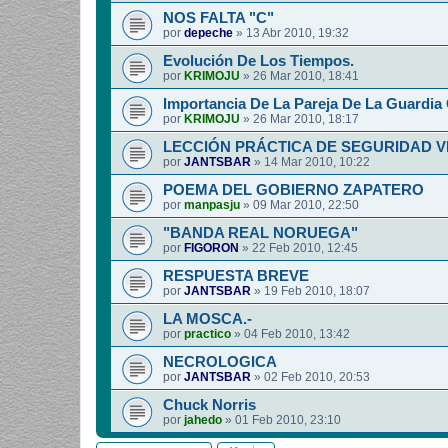
NOS FALTA "C"
por
depeche
»
13 Abr 2010, 19:32
Evolución De Los Tiempos.
por
KRIMOJU
»
26 Mar 2010, 18:41
Importancia De La Pareja De La Guardia C
por
KRIMOJU
»
26 Mar 2010, 18:17
LECCIÓN PRÁCTICA DE SEGURIDAD V
por
JANTSBAR
»
14 Mar 2010, 10:22
POEMA DEL GOBIERNO ZAPATERO
por
manpasju
»
09 Mar 2010, 22:50
"BANDA REAL NORUEGA"
por
FIGORON
»
22 Feb 2010, 12:45
RESPUESTA BREVE
por
JANTSBAR
»
19 Feb 2010, 18:07
LA MOSCA.-
por
practico
»
04 Feb 2010, 13:42
NECROLOGICA
por
JANTSBAR
»
02 Feb 2010, 20:53
Chuck Norris
por
jahedo
»
01 Feb 2010, 23:10