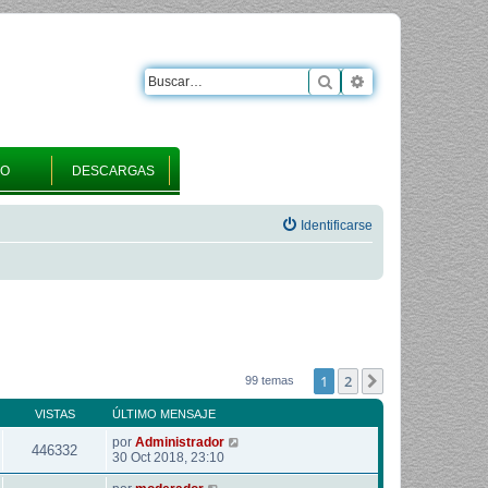
Buscar
Búsqueda avanza
RO
DESCARGAS
Identificarse
1
2
Siguiente
99 temas
VISTAS
ÚLTIMO MENSAJE
por
Administrador
446332
30 Oct 2018, 23:10