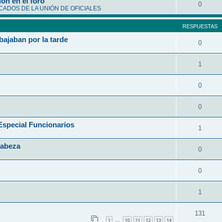
ón en el foro
0
ADOS DE LA UNIÓN DE OFICIALES
RESPUESTAS
bajaban por la tarde
0
1
0
0
ecial Funcionarios
1
Cabeza
0
0
1
131
1
10
11
12
13
14
…