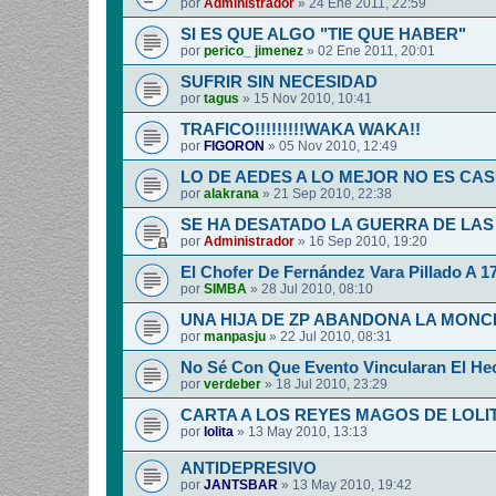
por
Administrador
»
24 Ene 2011, 22:59
SI ES QUE ALGO "TIE QUE HABER"
por
perico_ jimenez
»
02 Ene 2011, 20:01
SUFRIR SIN NECESIDAD
por
tagus
»
15 Nov 2010, 10:41
TRAFICO!!!!!!!!!WAKA WAKA!!
por
FIGORON
»
05 Nov 2010, 12:49
LO DE AEDES A LO MEJOR NO ES CA
por
alakrana
»
21 Sep 2010, 22:38
SE HA DESATADO LA GUERRA DE LAS
por
Administrador
»
16 Sep 2010, 19:20
El Chofer De Fernández Vara Pillado A 1
por
SIMBA
»
28 Jul 2010, 08:10
UNA HIJA DE ZP ABANDONA LA MON
por
manpasju
»
22 Jul 2010, 08:31
No Sé Con Que Evento Vincularan El He
por
verdeber
»
18 Jul 2010, 23:29
CARTA A LOS REYES MAGOS DE LOLI
por
lolita
»
13 May 2010, 13:13
ANTIDEPRESIVO
por
JANTSBAR
»
13 May 2010, 19:42