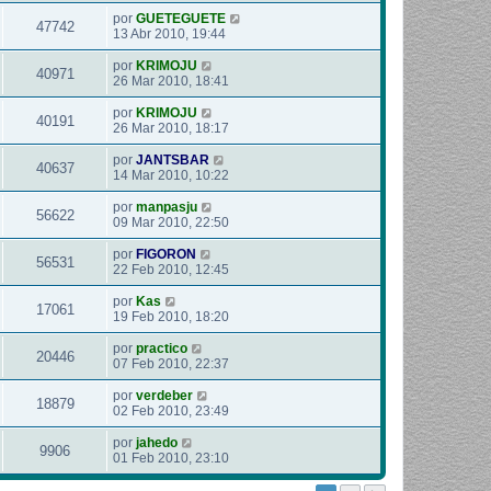
por
GUETEGUETE
47742
13 Abr 2010, 19:44
por
KRIMOJU
40971
26 Mar 2010, 18:41
por
KRIMOJU
40191
26 Mar 2010, 18:17
por
JANTSBAR
40637
14 Mar 2010, 10:22
por
manpasju
56622
09 Mar 2010, 22:50
por
FIGORON
56531
22 Feb 2010, 12:45
por
Kas
17061
19 Feb 2010, 18:20
por
practico
20446
07 Feb 2010, 22:37
por
verdeber
18879
02 Feb 2010, 23:49
por
jahedo
9906
01 Feb 2010, 23:10