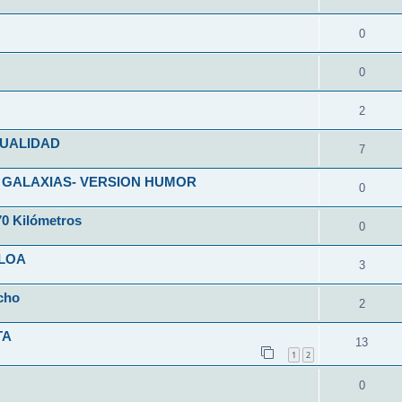
0
0
2
SUALIDAD
7
 GALAXIAS- VERSION HUMOR
0
70 Kilómetros
0
CLOA
3
cho
2
TA
13
1
2
0