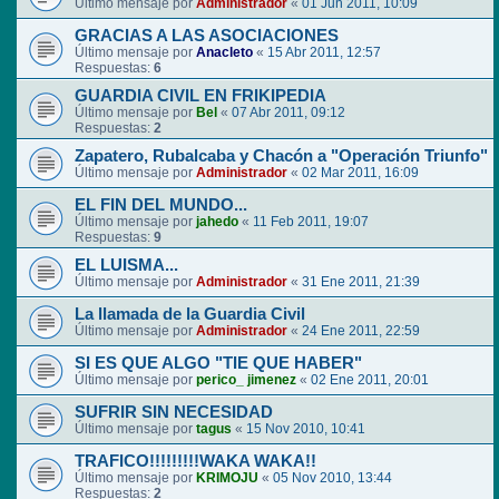
Último mensaje por
Administrador
«
01 Jun 2011, 10:09
GRACIAS A LAS ASOCIACIONES
Último mensaje por
Anacleto
«
15 Abr 2011, 12:57
Respuestas:
6
GUARDIA CIVIL EN FRIKIPEDIA
Último mensaje por
Bel
«
07 Abr 2011, 09:12
Respuestas:
2
Zapatero, Rubalcaba y Chacón a "Operación Triunfo"
Último mensaje por
Administrador
«
02 Mar 2011, 16:09
EL FIN DEL MUNDO...
Último mensaje por
jahedo
«
11 Feb 2011, 19:07
Respuestas:
9
EL LUISMA...
Último mensaje por
Administrador
«
31 Ene 2011, 21:39
La llamada de la Guardia Civil
Último mensaje por
Administrador
«
24 Ene 2011, 22:59
SI ES QUE ALGO "TIE QUE HABER"
Último mensaje por
perico_ jimenez
«
02 Ene 2011, 20:01
SUFRIR SIN NECESIDAD
Último mensaje por
tagus
«
15 Nov 2010, 10:41
TRAFICO!!!!!!!!!WAKA WAKA!!
Último mensaje por
KRIMOJU
«
05 Nov 2010, 13:44
Respuestas:
2