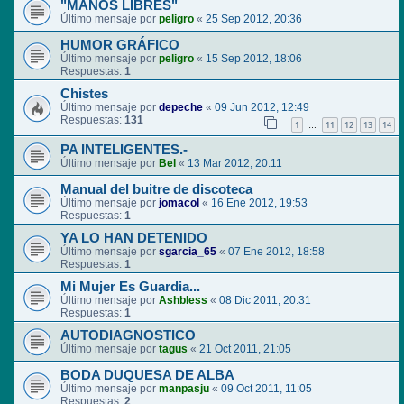
"MANOS LIBRES"
Último mensaje por
peligro
«
25 Sep 2012, 20:36
HUMOR GRÁFICO
Último mensaje por
peligro
«
15 Sep 2012, 18:06
Respuestas:
1
Chistes
Último mensaje por
depeche
«
09 Jun 2012, 12:49
Respuestas:
131
1
11
12
13
14
…
PA INTELIGENTES.-
Último mensaje por
Bel
«
13 Mar 2012, 20:11
Manual del buitre de discoteca
Último mensaje por
jomacol
«
16 Ene 2012, 19:53
Respuestas:
1
YA LO HAN DETENIDO
Último mensaje por
sgarcia_65
«
07 Ene 2012, 18:58
Respuestas:
1
Mi Mujer Es Guardia...
Último mensaje por
Ashbless
«
08 Dic 2011, 20:31
Respuestas:
1
AUTODIAGNOSTICO
Último mensaje por
tagus
«
21 Oct 2011, 21:05
BODA DUQUESA DE ALBA
Último mensaje por
manpasju
«
09 Oct 2011, 11:05
Respuestas:
2