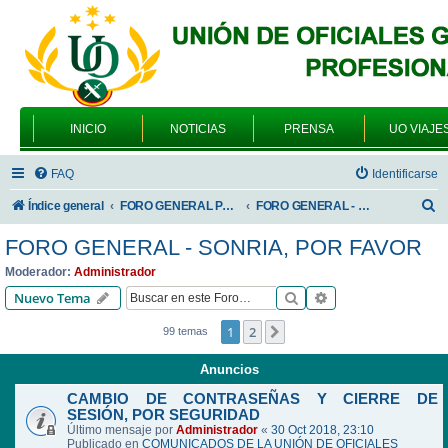
INICIO
NOTICIAS
PRENSA
UO VIAJE
FAQ
Identificarse
B
Índice general
FORO GENERAL PARA TODOS LOS USUARIOS
FORO GENERAL - SONRIA, POR FAVOR
u
FORO GENERAL - SONRIA, POR FAVOR
s
Moderador:
Administrador
c
Buscar
Búsqueda avanzad
Nuevo Tema
a
1
2
Siguiente
99 temas
r
Anuncios
CAMBIO DE CONTRASEÑAS Y CIERRE DE
SESIÓN, POR SEGURIDAD
Último mensaje por
Administrador
«
30 Oct 2018, 23:10
Publicado en
COMUNICADOS DE LA UNIÓN DE OFICIALES