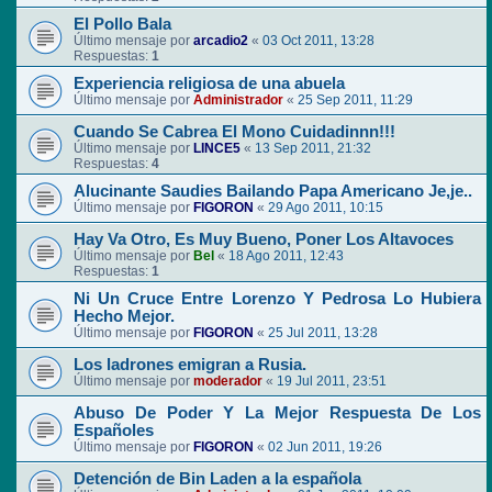
El Pollo Bala
Último mensaje por
arcadio2
«
03 Oct 2011, 13:28
Respuestas:
1
Experiencia religiosa de una abuela
Último mensaje por
Administrador
«
25 Sep 2011, 11:29
Cuando Se Cabrea El Mono Cuidadinnn!!!
Último mensaje por
LINCE5
«
13 Sep 2011, 21:32
Respuestas:
4
Alucinante Saudies Bailando Papa Americano Je,je..
Último mensaje por
FIGORON
«
29 Ago 2011, 10:15
Hay Va Otro, Es Muy Bueno, Poner Los Altavoces
Último mensaje por
Bel
«
18 Ago 2011, 12:43
Respuestas:
1
Ni Un Cruce Entre Lorenzo Y Pedrosa Lo Hubiera
Hecho Mejor.
Último mensaje por
FIGORON
«
25 Jul 2011, 13:28
Los ladrones emigran a Rusia.
Último mensaje por
moderador
«
19 Jul 2011, 23:51
Abuso De Poder Y La Mejor Respuesta De Los
Españoles
Último mensaje por
FIGORON
«
02 Jun 2011, 19:26
Detención de Bin Laden a la española