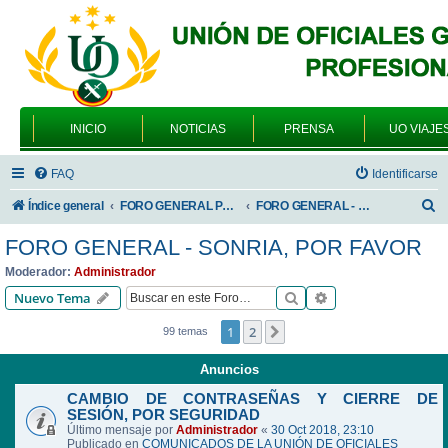
INICIO
NOTICIAS
PRENSA
UO VIAJE
FAQ
Identificarse
B
Índice general
FORO GENERAL PARA TODOS LOS USUARIOS
FORO GENERAL - SONRIA, POR FAVOR
u
FORO GENERAL - SONRIA, POR FAVOR
s
Moderador:
Administrador
c
Buscar
Búsqueda avanzad
Nuevo Tema
a
1
2
Siguiente
99 temas
r
Anuncios
CAMBIO DE CONTRASEÑAS Y CIERRE DE
SESIÓN, POR SEGURIDAD
Último mensaje por
Administrador
«
30 Oct 2018, 23:10
Publicado en
COMUNICADOS DE LA UNIÓN DE OFICIALES