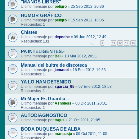
"MANOS LIBRES"
Último mensaje por
peligro
«
25 Sep 2012, 20:36
HUMOR GRÁFICO
Último mensaje por
peligro
«
15 Sep 2012, 18:06
Respuestas:
1
Chistes
Último mensaje por
depeche
«
09 Jun 2012, 12:49
Respuestas:
131
1
11
12
13
14
…
PA INTELIGENTES.-
Último mensaje por
Bel
«
13 Mar 2012, 20:11
Manual del buitre de discoteca
Último mensaje por
jomacol
«
16 Ene 2012, 19:53
Respuestas:
1
YA LO HAN DETENIDO
Último mensaje por
sgarcia_65
«
07 Ene 2012, 18:58
Respuestas:
1
Mi Mujer Es Guardia...
Último mensaje por
Ashbless
«
08 Dic 2011, 20:31
Respuestas:
1
AUTODIAGNOSTICO
Último mensaje por
tagus
«
21 Oct 2011, 21:05
BODA DUQUESA DE ALBA
Último mensaje por
manpasju
«
09 Oct 2011, 11:05
Respuestas:
2