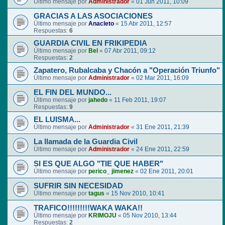
Último mensaje por
Administrador
«
01 Jun 2011, 10:09
GRACIAS A LAS ASOCIACIONES
Último mensaje por
Anacleto
«
15 Abr 2011, 12:57
Respuestas:
6
GUARDIA CIVIL EN FRIKIPEDIA
Último mensaje por
Bel
«
07 Abr 2011, 09:12
Respuestas:
2
Zapatero, Rubalcaba y Chacón a "Operación Triunfo"
Último mensaje por
Administrador
«
02 Mar 2011, 16:09
EL FIN DEL MUNDO...
Último mensaje por
jahedo
«
11 Feb 2011, 19:07
Respuestas:
9
EL LUISMA...
Último mensaje por
Administrador
«
31 Ene 2011, 21:39
La llamada de la Guardia Civil
Último mensaje por
Administrador
«
24 Ene 2011, 22:59
SI ES QUE ALGO "TIE QUE HABER"
Último mensaje por
perico_ jimenez
«
02 Ene 2011, 20:01
SUFRIR SIN NECESIDAD
Último mensaje por
tagus
«
15 Nov 2010, 10:41
TRAFICO!!!!!!!!!WAKA WAKA!!
Último mensaje por
KRIMOJU
«
05 Nov 2010, 13:44
Respuestas:
2