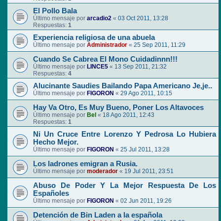
El Pollo Bala
Último mensaje por
arcadio2
«
03 Oct 2011, 13:28
Respuestas:
1
Experiencia religiosa de una abuela
Último mensaje por
Administrador
«
25 Sep 2011, 11:29
Cuando Se Cabrea El Mono Cuidadinnn!!!
Último mensaje por
LINCE5
«
13 Sep 2011, 21:32
Respuestas:
4
Alucinante Saudies Bailando Papa Americano Je,je..
Último mensaje por
FIGORON
«
29 Ago 2011, 10:15
Hay Va Otro, Es Muy Bueno, Poner Los Altavoces
Último mensaje por
Bel
«
18 Ago 2011, 12:43
Respuestas:
1
Ni Un Cruce Entre Lorenzo Y Pedrosa Lo Hubiera
Hecho Mejor.
Último mensaje por
FIGORON
«
25 Jul 2011, 13:28
Los ladrones emigran a Rusia.
Último mensaje por
moderador
«
19 Jul 2011, 23:51
Abuso De Poder Y La Mejor Respuesta De Los
Españoles
Último mensaje por
FIGORON
«
02 Jun 2011, 19:26
Detención de Bin Laden a la española