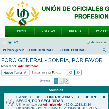
INICIO
NOTICIAS
PRENSA
UO VIAJE
FAQ
Identificarse
B
Índice general
FORO GENERAL PARA TODOS LOS USUARIOS
FORO GENERAL - SONRIA, POR FAVOR
u
FORO GENERAL - SONRIA, POR FAVOR
s
Moderador:
Administrador
c
Buscar
Búsqueda avanzad
Nuevo Tema
a
1
2
Siguiente
99 temas
r
Anuncios
CAMBIO DE CONTRASEÑAS Y CIERRE DE
SESIÓN, POR SEGURIDAD
Último mensaje por
Administrador
«
30 Oct 2018, 23:10
Publicado en
COMUNICADOS DE LA UNIÓN DE OFICIALES