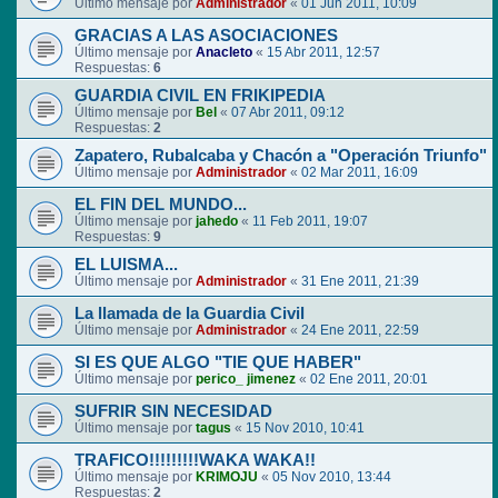
Último mensaje por
Administrador
«
01 Jun 2011, 10:09
GRACIAS A LAS ASOCIACIONES
Último mensaje por
Anacleto
«
15 Abr 2011, 12:57
Respuestas:
6
GUARDIA CIVIL EN FRIKIPEDIA
Último mensaje por
Bel
«
07 Abr 2011, 09:12
Respuestas:
2
Zapatero, Rubalcaba y Chacón a "Operación Triunfo"
Último mensaje por
Administrador
«
02 Mar 2011, 16:09
EL FIN DEL MUNDO...
Último mensaje por
jahedo
«
11 Feb 2011, 19:07
Respuestas:
9
EL LUISMA...
Último mensaje por
Administrador
«
31 Ene 2011, 21:39
La llamada de la Guardia Civil
Último mensaje por
Administrador
«
24 Ene 2011, 22:59
SI ES QUE ALGO "TIE QUE HABER"
Último mensaje por
perico_ jimenez
«
02 Ene 2011, 20:01
SUFRIR SIN NECESIDAD
Último mensaje por
tagus
«
15 Nov 2010, 10:41
TRAFICO!!!!!!!!!WAKA WAKA!!
Último mensaje por
KRIMOJU
«
05 Nov 2010, 13:44
Respuestas:
2