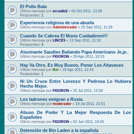
El Pollo Bala
Último mensaje por
arcadio2
«
03 Oct 2011, 13:28
Respuestas:
1
Experiencia religiosa de una abuela
Último mensaje por
Administrador
«
25 Sep 2011, 11:29
Cuando Se Cabrea El Mono Cuidadinnn!!!
Último mensaje por
LINCE5
«
13 Sep 2011, 21:32
Respuestas:
4
Alucinante Saudies Bailando Papa Americano Je,je..
Último mensaje por
FIGORON
«
29 Ago 2011, 10:15
Hay Va Otro, Es Muy Bueno, Poner Los Altavoces
Último mensaje por
Bel
«
18 Ago 2011, 12:43
Respuestas:
1
Ni Un Cruce Entre Lorenzo Y Pedrosa Lo Hubiera
Hecho Mejor.
Último mensaje por
FIGORON
«
25 Jul 2011, 13:28
Los ladrones emigran a Rusia.
Último mensaje por
moderador
«
19 Jul 2011, 23:51
Abuso De Poder Y La Mejor Respuesta De Los
Españoles
Último mensaje por
FIGORON
«
02 Jun 2011, 19:26
Detención de Bin Laden a la española