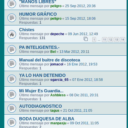
"MANOS LIBRES"
Último mensaje por
peligro
«
25 Sep 2012, 20:36
HUMOR GRÁFICO
Último mensaje por
peligro
«
15 Sep 2012, 18:06
Respuestas:
1
Chistes
Último mensaje por
depeche
«
09 Jun 2012, 12:49
Respuestas:
131
1
11
12
13
14
…
PA INTELIGENTES.-
Último mensaje por
Bel
«
13 Mar 2012, 20:11
Manual del buitre de discoteca
Último mensaje por
jomacol
«
16 Ene 2012, 19:53
Respuestas:
1
YA LO HAN DETENIDO
Último mensaje por
sgarcia_65
«
07 Ene 2012, 18:58
Respuestas:
1
Mi Mujer Es Guardia...
Último mensaje por
Ashbless
«
08 Dic 2011, 20:31
Respuestas:
1
AUTODIAGNOSTICO
Último mensaje por
tagus
«
21 Oct 2011, 21:05
BODA DUQUESA DE ALBA
Último mensaje por
manpasju
«
09 Oct 2011, 11:05
Respuestas:
2