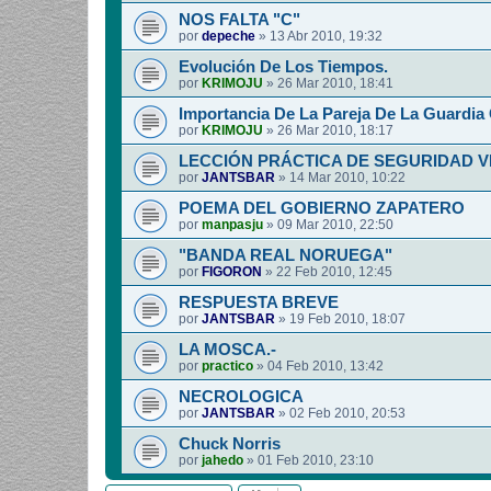
NOS FALTA "C"
por
depeche
»
13 Abr 2010, 19:32
Evolución De Los Tiempos.
por
KRIMOJU
»
26 Mar 2010, 18:41
Importancia De La Pareja De La Guardia C
por
KRIMOJU
»
26 Mar 2010, 18:17
LECCIÓN PRÁCTICA DE SEGURIDAD V
por
JANTSBAR
»
14 Mar 2010, 10:22
POEMA DEL GOBIERNO ZAPATERO
por
manpasju
»
09 Mar 2010, 22:50
"BANDA REAL NORUEGA"
por
FIGORON
»
22 Feb 2010, 12:45
RESPUESTA BREVE
por
JANTSBAR
»
19 Feb 2010, 18:07
LA MOSCA.-
por
practico
»
04 Feb 2010, 13:42
NECROLOGICA
por
JANTSBAR
»
02 Feb 2010, 20:53
Chuck Norris
por
jahedo
»
01 Feb 2010, 23:10