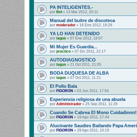
PA INTELIGENTES.-
por
Bel
»
13 Mar 2012, 20:11
Manual del buitre de discoteca
por
moderador
»
16 Ene 2012, 19:29
YA LO HAN DETENIDO
por
tagus
»
07 Ene 2012, 18:07
Mi Mujer Es Guardia...
por
practico
»
07 Dic 2011, 22:17
AUTODIAGNOSTICO
por
tagus
»
21 Oct 2011, 21:05
BODA DUQUESA DE ALBA
por
tagus
»
07 Oct 2011, 11:21
El Pollo Bala
por
FIGORON
»
03 Jun 2011, 17:54
Experiencia religiosa de una abuela
por
Administrador
»
25 Sep 2011, 11:29
Cuando Se Cabrea El Mono Cuidadinnn!
por
FIGORON
»
19 Ago 2011, 17:44
Alucinante Saudies Bailando Papa Americ
por
FIGORON
»
29 Ago 2011, 10:15