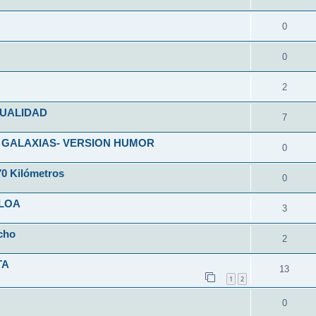
0
0
2
SUALIDAD
7
 GALAXIAS- VERSION HUMOR
0
70 Kilómetros
0
CLOA
3
cho
2
TA
13
1
2
0