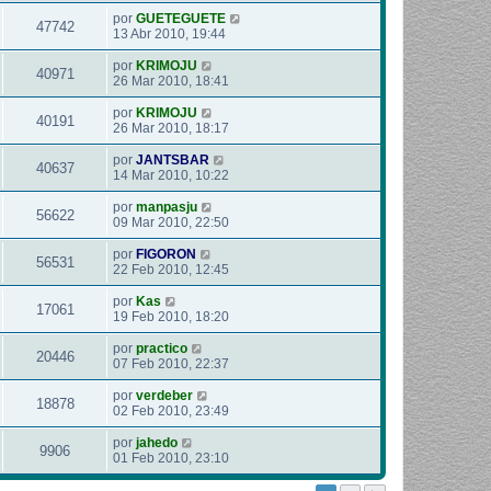
por
GUETEGUETE
47742
13 Abr 2010, 19:44
por
KRIMOJU
40971
26 Mar 2010, 18:41
por
KRIMOJU
40191
26 Mar 2010, 18:17
por
JANTSBAR
40637
14 Mar 2010, 10:22
por
manpasju
56622
09 Mar 2010, 22:50
por
FIGORON
56531
22 Feb 2010, 12:45
por
Kas
17061
19 Feb 2010, 18:20
por
practico
20446
07 Feb 2010, 22:37
por
verdeber
18878
02 Feb 2010, 23:49
por
jahedo
9906
01 Feb 2010, 23:10