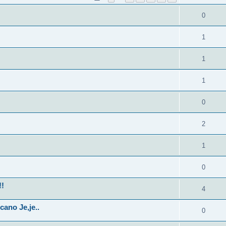
0
1
1
1
0
2
1
0
!!
4
ano Je,je..
0