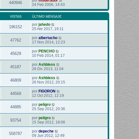
por
moderador
440946
24 Feb 2006, 14:43
VISTAS
ÚLTIMO MENSAJE
por
jahedo
196152
25 Abr 2017, 19:11
por
albertucho
47762
17 Nov 2014, 12:23
por
PENCHO
45629
10 Feb 2014, 01:17
por
Ashbless
45187
28 Dic 2013, 11:04
por
Ashbless
46809
26 Nov 2012, 20:15
por
FIGORON
44569
12 Oct 2012, 12:19
por
peligro
44885
25 Sep 2012, 20:36
por
peligro
93754
15 Sep 2012, 18:06
por
depeche
558787
09 Jun 2012, 12:49