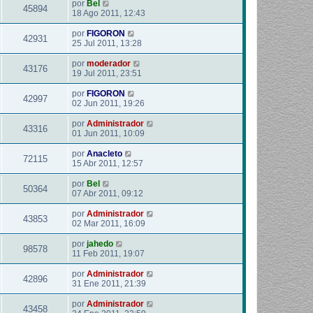
por
Bel
45894
18 Ago 2011, 12:43
por
FIGORON
42931
25 Jul 2011, 13:28
por
moderador
43176
19 Jul 2011, 23:51
por
FIGORON
42997
02 Jun 2011, 19:26
por
Administrador
43316
01 Jun 2011, 10:09
por
Anacleto
72115
15 Abr 2011, 12:57
por
Bel
50364
07 Abr 2011, 09:12
por
Administrador
43853
02 Mar 2011, 16:09
por
jahedo
98578
11 Feb 2011, 19:07
por
Administrador
42896
31 Ene 2011, 21:39
por
Administrador
43458