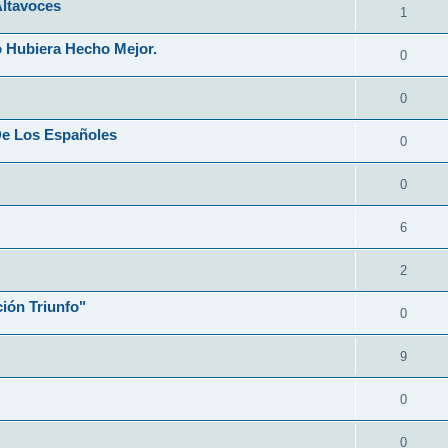
Altavoces
1
 Hubiera Hecho Mejor.
0
0
De Los Españoles
0
0
6
2
ión Triunfo"
0
9
0
0