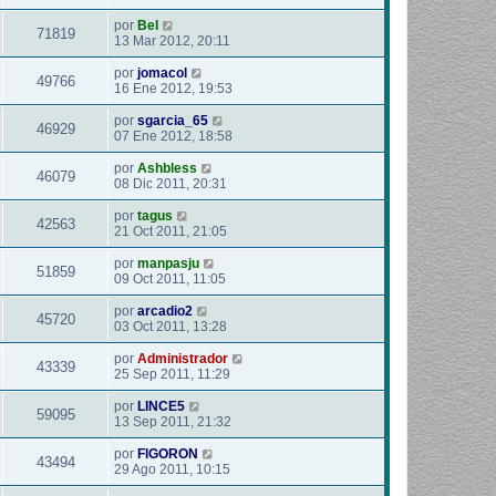
por
Bel
71819
13 Mar 2012, 20:11
por
jomacol
49766
16 Ene 2012, 19:53
por
sgarcia_65
46929
07 Ene 2012, 18:58
por
Ashbless
46079
08 Dic 2011, 20:31
por
tagus
42563
21 Oct 2011, 21:05
por
manpasju
51859
09 Oct 2011, 11:05
por
arcadio2
45720
03 Oct 2011, 13:28
por
Administrador
43339
25 Sep 2011, 11:29
por
LINCE5
59095
13 Sep 2011, 21:32
por
FIGORON
43494
29 Ago 2011, 10:15