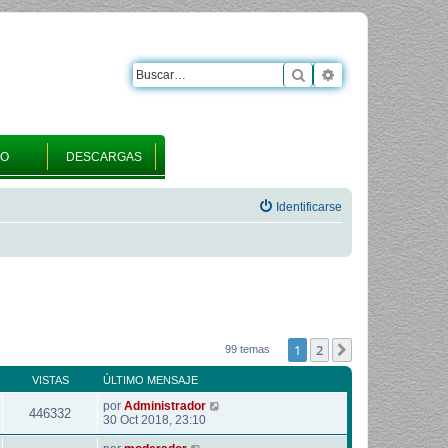
Buscar
Búsqueda avanza
RO
DESCARGAS
Identificarse
1
2
Siguiente
99 temas
VISTAS
ÚLTIMO MENSAJE
por
Administrador
446332
30 Oct 2018, 23:10