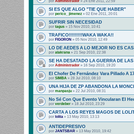
por
Administrador
»
24 Ene 2011, 22:59
SI ES QUE ALGO "TIE QUE HABER"
por
perico_ jimenez
»
02 Ene 2011, 20:01
SUFRIR SIN NECESIDAD
por
tagus
»
15 Nov 2010, 10:41
TRAFICO!!!!!!!!!WAKA WAKA!!
por
FIGORON
»
05 Nov 2010, 12:49
LO DE AEDES A LO MEJOR NO ES CA
por
alakrana
»
21 Sep 2010, 22:38
SE HA DESATADO LA GUERRA DE LAS
por
Administrador
»
16 Sep 2010, 19:20
El Chofer De Fernández Vara Pillado A 1
por
SIMBA
»
28 Jul 2010, 08:10
UNA HIJA DE ZP ABANDONA LA MON
por
manpasju
»
22 Jul 2010, 08:31
No Sé Con Que Evento Vincularan El He
por
verdeber
»
18 Jul 2010, 23:29
CARTA A LOS REYES MAGOS DE LOLI
por
lolita
»
13 May 2010, 13:13
ANTIDEPRESIVO
por
JANTSBAR
»
13 May 2010, 19:42