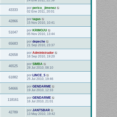
24 Ene 2011, 22:59
por
perico_ jimenez
43333
02 Ene 2011, 20:01
por
tagus
42866
15 Nov 2010, 10:41
por
KRIMOJU
51047
05 Nov 2010, 13:44
por
depeche
65683
21 Sep 2010, 23:37
por
Administrador
42658
16 Sep 2010, 19:20
por
SIMBA
46525
28 Jul 2010, 08:10
por
LINCE_5
61882
25 Jul 2010, 19:46
por
GENDARME
54666
19 Jul 2010, 12:33
por
GENDARME
118161
16 Jul 2010, 21:01
por
JANTSBAR
42789
13 May 2010, 19:42