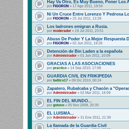
Hay Va Otro, Es Muy Bueno, Poner Los 
por
FIGORON
»
17 Ago 2011, 19:54
Ni Un Cruce Entre Lorenzo Y Pedrosa Lo
por
FIGORON
»
25 Jul 2011, 13:28
Los ladrones emigran a Rusia.
por
moderador
»
19 Jul 2011, 23:51
Abuso De Poder Y La Mejor Respuesta 
por
FIGORON
»
02 Jun 2011, 19:26
Detención de Bin Laden a la española
por
Administrador
»
01 Jun 2011, 10:09
GRACIAS A LAS ASOCIACIONES
por
practico
»
14 Sep 2010, 17:08
GUARDIA CIVIL EN FRIKIPEDIA
por
baltico17
»
09 Dic 2010, 00:24
Zapatero, Rubalcaba y Chacón a "Operac
por
Administrador
»
02 Mar 2011, 16:09
EL FIN DEL MUNDO...
por
gotovo
»
05 Nov 2008, 20:35
EL LUISMA...
por
Administrador
»
31 Ene 2011, 21:39
La llamada de la Guardia Civil