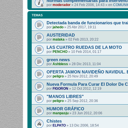
Normas complementarias para intervenci
por
moderador
»
24 Feb 2006, 14:43
» en
COMUNIC
TEMAS
Detectada banda de funcionarios que tra
por
jahedo
»
25 Abr 2017, 19:11
AUSTERIDAD
por
malaka
»
02 Feb 2013, 20:22
LAS CUATRO RUEDAS DE LA MOTO
por
PENCHO
»
10 Feb 2014, 01:17
green news
por
Ashbless
»
28 Dic 2013, 11:04
OFERTA JAMON NAVIDEÑO NAVIDUL. Esp
por
peligro
»
25 Nov 2012, 20:49
Nueva Formula Para Curar El Dolor De 
por
FIGORON
»
12 Oct 2012, 12:19
"MANOS LIBRES"
por
peligro
»
25 Sep 2012, 20:36
HUMOR GRÁFICO
por
manpasju
»
23 Jun 2012, 20:06
Chistes
por
ELPATO
»
13 Dic 2006, 18:54