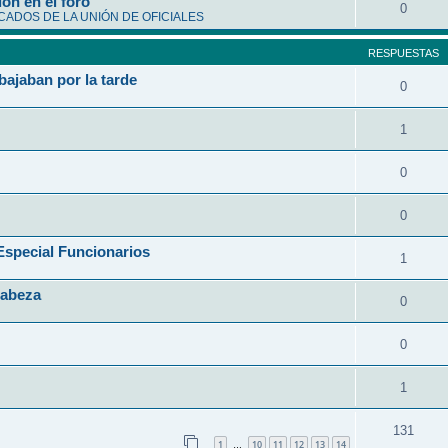
ón en el foro
0
ADOS DE LA UNIÓN DE OFICIALES
RESPUESTAS
bajaban por la tarde
0
1
0
0
ecial Funcionarios
1
Cabeza
0
0
1
131
1
10
11
12
13
14
…