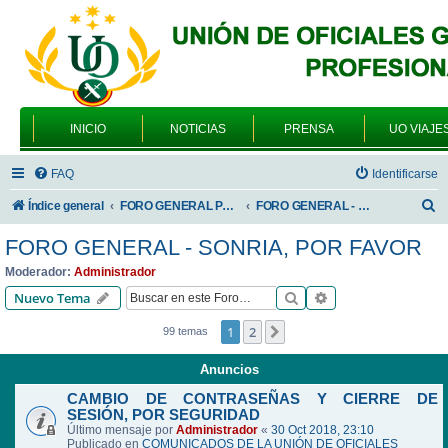
INICIO
NOTICIAS
PRENSA
UO VIAJE
FAQ
Identificarse
B
Índice general
FORO GENERAL PARA TODOS LOS USUARIOS
FORO GENERAL - SONRIA, POR FAVOR
u
FORO GENERAL - SONRIA, POR FAVOR
s
Moderador:
Administrador
c
Buscar
Búsqueda avanzad
Nuevo Tema
a
1
2
Siguiente
99 temas
r
Anuncios
CAMBIO DE CONTRASEÑAS Y CIERRE DE
SESIÓN, POR SEGURIDAD
Último mensaje por
Administrador
«
30 Oct 2018, 23:10
Publicado en
COMUNICADOS DE LA UNIÓN DE OFICIALES