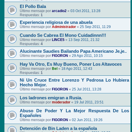
El Pollo Bala
Último mensaje por
arcadio2
«
03 Oct 2011, 13:28
Respuestas:
1
Experiencia religiosa de una abuela
Último mensaje por
Administrador
«
25 Sep 2011, 11:29
Cuando Se Cabrea El Mono Cuidadinnn!!!
Último mensaje por
LINCE5
«
13 Sep 2011, 21:32
Respuestas:
4
Alucinante Saudies Bailando Papa Americano Je,je..
Último mensaje por
FIGORON
«
29 Ago 2011, 10:15
Hay Va Otro, Es Muy Bueno, Poner Los Altavoces
Último mensaje por
Bel
«
18 Ago 2011, 12:43
Respuestas:
1
Ni Un Cruce Entre Lorenzo Y Pedrosa Lo Hubiera
Hecho Mejor.
Último mensaje por
FIGORON
«
25 Jul 2011, 13:28
Los ladrones emigran a Rusia.
Último mensaje por
moderador
«
19 Jul 2011, 23:51
Abuso De Poder Y La Mejor Respuesta De Los
Españoles
Último mensaje por
FIGORON
«
02 Jun 2011, 19:26
Detención de Bin Laden a la española