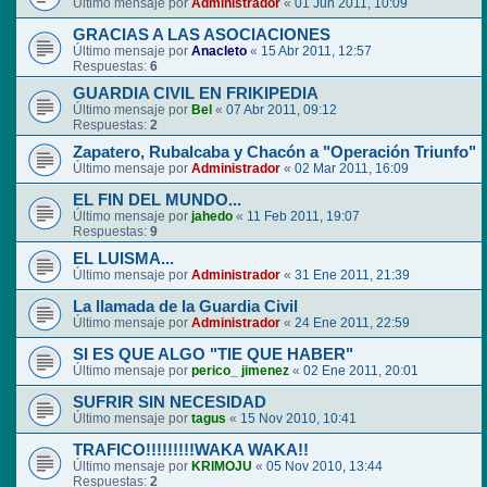
Último mensaje por
Administrador
«
01 Jun 2011, 10:09
GRACIAS A LAS ASOCIACIONES
Último mensaje por
Anacleto
«
15 Abr 2011, 12:57
Respuestas:
6
GUARDIA CIVIL EN FRIKIPEDIA
Último mensaje por
Bel
«
07 Abr 2011, 09:12
Respuestas:
2
Zapatero, Rubalcaba y Chacón a "Operación Triunfo"
Último mensaje por
Administrador
«
02 Mar 2011, 16:09
EL FIN DEL MUNDO...
Último mensaje por
jahedo
«
11 Feb 2011, 19:07
Respuestas:
9
EL LUISMA...
Último mensaje por
Administrador
«
31 Ene 2011, 21:39
La llamada de la Guardia Civil
Último mensaje por
Administrador
«
24 Ene 2011, 22:59
SI ES QUE ALGO "TIE QUE HABER"
Último mensaje por
perico_ jimenez
«
02 Ene 2011, 20:01
SUFRIR SIN NECESIDAD
Último mensaje por
tagus
«
15 Nov 2010, 10:41
TRAFICO!!!!!!!!!WAKA WAKA!!
Último mensaje por
KRIMOJU
«
05 Nov 2010, 13:44
Respuestas:
2