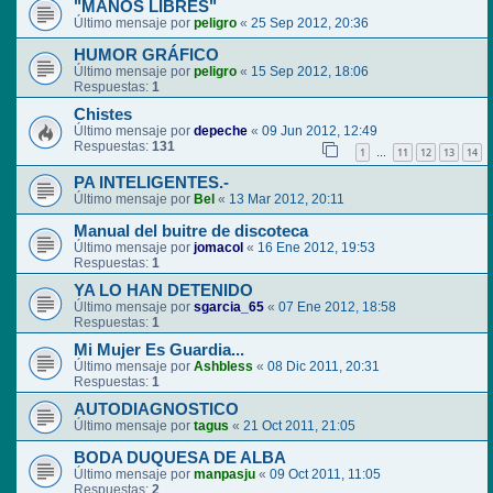
"MANOS LIBRES"
Último mensaje por
peligro
«
25 Sep 2012, 20:36
HUMOR GRÁFICO
Último mensaje por
peligro
«
15 Sep 2012, 18:06
Respuestas:
1
Chistes
Último mensaje por
depeche
«
09 Jun 2012, 12:49
Respuestas:
131
1
11
12
13
14
…
PA INTELIGENTES.-
Último mensaje por
Bel
«
13 Mar 2012, 20:11
Manual del buitre de discoteca
Último mensaje por
jomacol
«
16 Ene 2012, 19:53
Respuestas:
1
YA LO HAN DETENIDO
Último mensaje por
sgarcia_65
«
07 Ene 2012, 18:58
Respuestas:
1
Mi Mujer Es Guardia...
Último mensaje por
Ashbless
«
08 Dic 2011, 20:31
Respuestas:
1
AUTODIAGNOSTICO
Último mensaje por
tagus
«
21 Oct 2011, 21:05
BODA DUQUESA DE ALBA
Último mensaje por
manpasju
«
09 Oct 2011, 11:05
Respuestas:
2