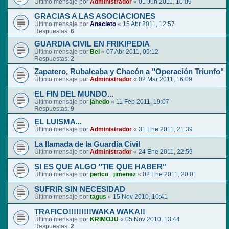
Último mensaje por
Administrador
«
01 Jun 2011, 10:09
GRACIAS A LAS ASOCIACIONES
Último mensaje por
Anacleto
«
15 Abr 2011, 12:57
Respuestas:
6
GUARDIA CIVIL EN FRIKIPEDIA
Último mensaje por
Bel
«
07 Abr 2011, 09:12
Respuestas:
2
Zapatero, Rubalcaba y Chacón a "Operación Triunfo"
Último mensaje por
Administrador
«
02 Mar 2011, 16:09
EL FIN DEL MUNDO...
Último mensaje por
jahedo
«
11 Feb 2011, 19:07
Respuestas:
9
EL LUISMA...
Último mensaje por
Administrador
«
31 Ene 2011, 21:39
La llamada de la Guardia Civil
Último mensaje por
Administrador
«
24 Ene 2011, 22:59
SI ES QUE ALGO "TIE QUE HABER"
Último mensaje por
perico_ jimenez
«
02 Ene 2011, 20:01
SUFRIR SIN NECESIDAD
Último mensaje por
tagus
«
15 Nov 2010, 10:41
TRAFICO!!!!!!!!!WAKA WAKA!!
Último mensaje por
KRIMOJU
«
05 Nov 2010, 13:44
Respuestas:
2