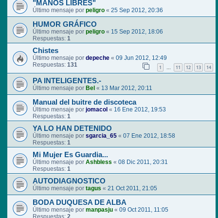
"MANOS LIBRES"
Último mensaje por
peligro
«
25 Sep 2012, 20:36
HUMOR GRÁFICO
Último mensaje por
peligro
«
15 Sep 2012, 18:06
Respuestas:
1
Chistes
Último mensaje por
depeche
«
09 Jun 2012, 12:49
Respuestas:
131
1
11
12
13
14
…
PA INTELIGENTES.-
Último mensaje por
Bel
«
13 Mar 2012, 20:11
Manual del buitre de discoteca
Último mensaje por
jomacol
«
16 Ene 2012, 19:53
Respuestas:
1
YA LO HAN DETENIDO
Último mensaje por
sgarcia_65
«
07 Ene 2012, 18:58
Respuestas:
1
Mi Mujer Es Guardia...
Último mensaje por
Ashbless
«
08 Dic 2011, 20:31
Respuestas:
1
AUTODIAGNOSTICO
Último mensaje por
tagus
«
21 Oct 2011, 21:05
BODA DUQUESA DE ALBA
Último mensaje por
manpasju
«
09 Oct 2011, 11:05
Respuestas:
2