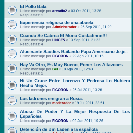
El Pollo Bala
Último mensaje por
arcadio2
«
03 Oct 2011, 13:28
Respuestas:
1
Experiencia religiosa de una abuela
Último mensaje por
Administrador
«
25 Sep 2011, 11:29
Cuando Se Cabrea El Mono Cuidadinnn!!!
Último mensaje por
LINCE5
«
13 Sep 2011, 21:32
Respuestas:
4
Alucinante Saudies Bailando Papa Americano Je,je..
Último mensaje por
FIGORON
«
29 Ago 2011, 10:15
Hay Va Otro, Es Muy Bueno, Poner Los Altavoces
Último mensaje por
Bel
«
18 Ago 2011, 12:43
Respuestas:
1
Ni Un Cruce Entre Lorenzo Y Pedrosa Lo Hubiera
Hecho Mejor.
Último mensaje por
FIGORON
«
25 Jul 2011, 13:28
Los ladrones emigran a Rusia.
Último mensaje por
moderador
«
19 Jul 2011, 23:51
Abuso De Poder Y La Mejor Respuesta De Los
Españoles
Último mensaje por
FIGORON
«
02 Jun 2011, 19:26
Detención de Bin Laden a la española