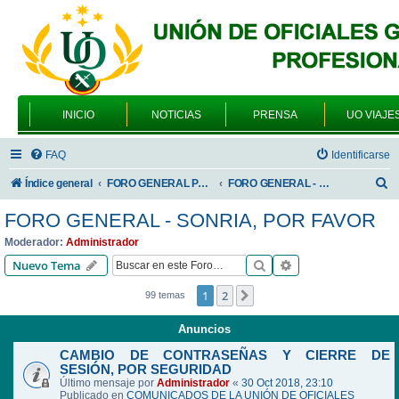
INICIO
NOTICIAS
PRENSA
UO VIAJE
FAQ
Identificarse
B
Índice general
FORO GENERAL PARA TODOS LOS USUARIOS
FORO GENERAL - SONRIA, POR FAVOR
u
FORO GENERAL - SONRIA, POR FAVOR
s
Moderador:
Administrador
c
Buscar
Búsqueda avanzad
Nuevo Tema
a
1
2
Siguiente
99 temas
r
Anuncios
CAMBIO DE CONTRASEÑAS Y CIERRE DE
SESIÓN, POR SEGURIDAD
Último mensaje por
Administrador
«
30 Oct 2018, 23:10
Publicado en
COMUNICADOS DE LA UNIÓN DE OFICIALES