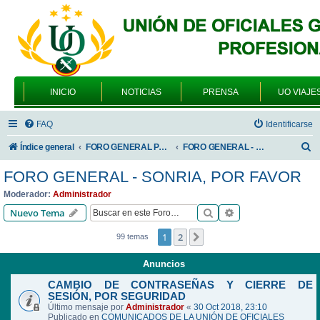
INICIO
NOTICIAS
PRENSA
UO VIAJE
FAQ
Identificarse
B
Índice general
FORO GENERAL PARA TODOS LOS USUARIOS
FORO GENERAL - SONRIA, POR FAVOR
u
FORO GENERAL - SONRIA, POR FAVOR
s
Moderador:
Administrador
c
Buscar
Búsqueda avanzad
Nuevo Tema
a
1
2
Siguiente
99 temas
r
Anuncios
CAMBIO DE CONTRASEÑAS Y CIERRE DE
SESIÓN, POR SEGURIDAD
Último mensaje por
Administrador
«
30 Oct 2018, 23:10
Publicado en
COMUNICADOS DE LA UNIÓN DE OFICIALES