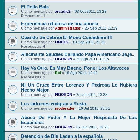
El Pollo Bala
Último mensaje por
arcadio2
«
03 Oct 2011, 13:28
Respuestas:
1
Experiencia religiosa de una abuela
Último mensaje por
Administrador
«
25 Sep 2011, 11:29
Cuando Se Cabrea El Mono Cuidadinnn!!!
Último mensaje por
LINCE5
«
13 Sep 2011, 21:32
Respuestas:
4
Alucinante Saudies Bailando Papa Americano Je,je..
Último mensaje por
FIGORON
«
29 Ago 2011, 10:15
Hay Va Otro, Es Muy Bueno, Poner Los Altavoces
Último mensaje por
Bel
«
18 Ago 2011, 12:43
Respuestas:
1
Ni Un Cruce Entre Lorenzo Y Pedrosa Lo Hubiera
Hecho Mejor.
Último mensaje por
FIGORON
«
25 Jul 2011, 13:28
Los ladrones emigran a Rusia.
Último mensaje por
moderador
«
19 Jul 2011, 23:51
Abuso De Poder Y La Mejor Respuesta De Los
Españoles
Último mensaje por
FIGORON
«
02 Jun 2011, 19:26
Detención de Bin Laden a la española