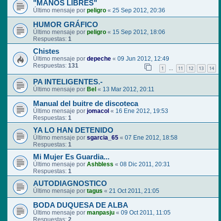
"MANOS LIBRES"
Último mensaje por
peligro
«
25 Sep 2012, 20:36
HUMOR GRÁFICO
Último mensaje por
peligro
«
15 Sep 2012, 18:06
Respuestas:
1
Chistes
Último mensaje por
depeche
«
09 Jun 2012, 12:49
Respuestas:
131
1
11
12
13
14
…
PA INTELIGENTES.-
Último mensaje por
Bel
«
13 Mar 2012, 20:11
Manual del buitre de discoteca
Último mensaje por
jomacol
«
16 Ene 2012, 19:53
Respuestas:
1
YA LO HAN DETENIDO
Último mensaje por
sgarcia_65
«
07 Ene 2012, 18:58
Respuestas:
1
Mi Mujer Es Guardia...
Último mensaje por
Ashbless
«
08 Dic 2011, 20:31
Respuestas:
1
AUTODIAGNOSTICO
Último mensaje por
tagus
«
21 Oct 2011, 21:05
BODA DUQUESA DE ALBA
Último mensaje por
manpasju
«
09 Oct 2011, 11:05
Respuestas:
2