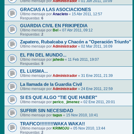
Último mensaje por
Administrador
«
01 Jun 2011, 10:09
GRACIAS A LAS ASOCIACIONES
Último mensaje por
Anacleto
«
15 Abr 2011, 12:57
Respuestas:
6
GUARDIA CIVIL EN FRIKIPEDIA
Último mensaje por
Bel
«
07 Abr 2011, 09:12
Respuestas:
2
Zapatero, Rubalcaba y Chacón a "Operación Triunfo"
Último mensaje por
Administrador
«
02 Mar 2011, 16:09
EL FIN DEL MUNDO...
Último mensaje por
jahedo
«
11 Feb 2011, 19:07
Respuestas:
9
EL LUISMA...
Último mensaje por
Administrador
«
31 Ene 2011, 21:39
La llamada de la Guardia Civil
Último mensaje por
Administrador
«
24 Ene 2011, 22:59
SI ES QUE ALGO "TIE QUE HABER"
Último mensaje por
perico_ jimenez
«
02 Ene 2011, 20:01
SUFRIR SIN NECESIDAD
Último mensaje por
tagus
«
15 Nov 2010, 10:41
TRAFICO!!!!!!!!!WAKA WAKA!!
Último mensaje por
KRIMOJU
«
05 Nov 2010, 13:44
Respuestas:
2