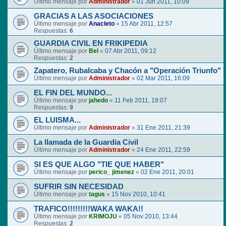
Último mensaje por
Administrador
«
01 Jun 2011, 10:09
GRACIAS A LAS ASOCIACIONES
Último mensaje por
Anacleto
«
15 Abr 2011, 12:57
Respuestas:
6
GUARDIA CIVIL EN FRIKIPEDIA
Último mensaje por
Bel
«
07 Abr 2011, 09:12
Respuestas:
2
Zapatero, Rubalcaba y Chacón a "Operación Triunfo"
Último mensaje por
Administrador
«
02 Mar 2011, 16:09
EL FIN DEL MUNDO...
Último mensaje por
jahedo
«
11 Feb 2011, 19:07
Respuestas:
9
EL LUISMA...
Último mensaje por
Administrador
«
31 Ene 2011, 21:39
La llamada de la Guardia Civil
Último mensaje por
Administrador
«
24 Ene 2011, 22:59
SI ES QUE ALGO "TIE QUE HABER"
Último mensaje por
perico_ jimenez
«
02 Ene 2011, 20:01
SUFRIR SIN NECESIDAD
Último mensaje por
tagus
«
15 Nov 2010, 10:41
TRAFICO!!!!!!!!!WAKA WAKA!!
Último mensaje por
KRIMOJU
«
05 Nov 2010, 13:44
Respuestas:
2