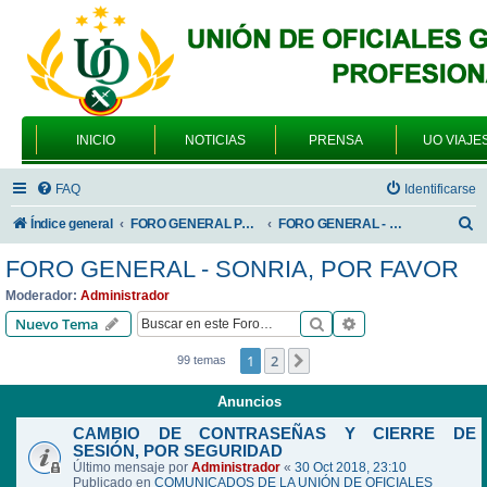
INICIO
NOTICIAS
PRENSA
UO VIAJE
FAQ
Identificarse
B
Índice general
FORO GENERAL PARA TODOS LOS USUARIOS
FORO GENERAL - SONRIA, POR FAVOR
u
FORO GENERAL - SONRIA, POR FAVOR
s
Moderador:
Administrador
c
Buscar
Búsqueda avanzad
Nuevo Tema
a
1
2
Siguiente
99 temas
r
Anuncios
CAMBIO DE CONTRASEÑAS Y CIERRE DE
SESIÓN, POR SEGURIDAD
Último mensaje por
Administrador
«
30 Oct 2018, 23:10
Publicado en
COMUNICADOS DE LA UNIÓN DE OFICIALES