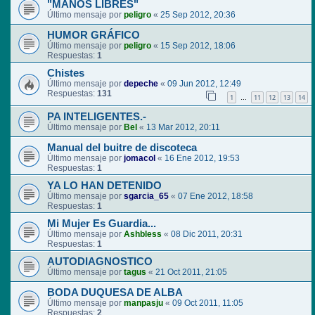
"MANOS LIBRES"
Último mensaje por
peligro
«
25 Sep 2012, 20:36
HUMOR GRÁFICO
Último mensaje por
peligro
«
15 Sep 2012, 18:06
Respuestas:
1
Chistes
Último mensaje por
depeche
«
09 Jun 2012, 12:49
Respuestas:
131
1
11
12
13
14
…
PA INTELIGENTES.-
Último mensaje por
Bel
«
13 Mar 2012, 20:11
Manual del buitre de discoteca
Último mensaje por
jomacol
«
16 Ene 2012, 19:53
Respuestas:
1
YA LO HAN DETENIDO
Último mensaje por
sgarcia_65
«
07 Ene 2012, 18:58
Respuestas:
1
Mi Mujer Es Guardia...
Último mensaje por
Ashbless
«
08 Dic 2011, 20:31
Respuestas:
1
AUTODIAGNOSTICO
Último mensaje por
tagus
«
21 Oct 2011, 21:05
BODA DUQUESA DE ALBA
Último mensaje por
manpasju
«
09 Oct 2011, 11:05
Respuestas:
2