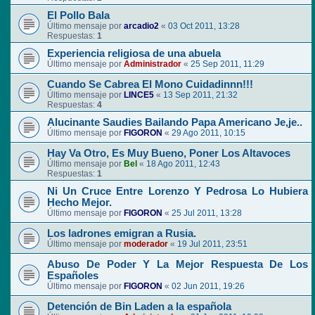
El Pollo Bala
Último mensaje por
arcadio2
«
03 Oct 2011, 13:28
Respuestas:
1
Experiencia religiosa de una abuela
Último mensaje por
Administrador
«
25 Sep 2011, 11:29
Cuando Se Cabrea El Mono Cuidadinnn!!!
Último mensaje por
LINCE5
«
13 Sep 2011, 21:32
Respuestas:
4
Alucinante Saudies Bailando Papa Americano Je,je..
Último mensaje por
FIGORON
«
29 Ago 2011, 10:15
Hay Va Otro, Es Muy Bueno, Poner Los Altavoces
Último mensaje por
Bel
«
18 Ago 2011, 12:43
Respuestas:
1
Ni Un Cruce Entre Lorenzo Y Pedrosa Lo Hubiera
Hecho Mejor.
Último mensaje por
FIGORON
«
25 Jul 2011, 13:28
Los ladrones emigran a Rusia.
Último mensaje por
moderador
«
19 Jul 2011, 23:51
Abuso De Poder Y La Mejor Respuesta De Los
Españoles
Último mensaje por
FIGORON
«
02 Jun 2011, 19:26
Detención de Bin Laden a la española