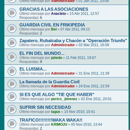
Último mensaje por
Administrador
«
01 Jun 2011, 10:09
GRACIAS A LAS ASOCIACIONES
Último mensaje por
Anacleto
«
15 Abr 2011, 12:57
Respuestas:
6
GUARDIA CIVIL EN FRIKIPEDIA
Último mensaje por
Bel
«
07 Abr 2011, 09:12
Respuestas:
2
Zapatero, Rubalcaba y Chacón a "Operación Triunfo"
Último mensaje por
Administrador
«
02 Mar 2011, 16:09
EL FIN DEL MUNDO...
Último mensaje por
jahedo
«
11 Feb 2011, 19:07
Respuestas:
9
EL LUISMA...
Último mensaje por
Administrador
«
31 Ene 2011, 21:39
La llamada de la Guardia Civil
Último mensaje por
Administrador
«
24 Ene 2011, 22:59
SI ES QUE ALGO "TIE QUE HABER"
Último mensaje por
perico_ jimenez
«
02 Ene 2011, 20:01
SUFRIR SIN NECESIDAD
Último mensaje por
tagus
«
15 Nov 2010, 10:41
TRAFICO!!!!!!!!!WAKA WAKA!!
Último mensaje por
KRIMOJU
«
05 Nov 2010, 13:44
Respuestas:
2