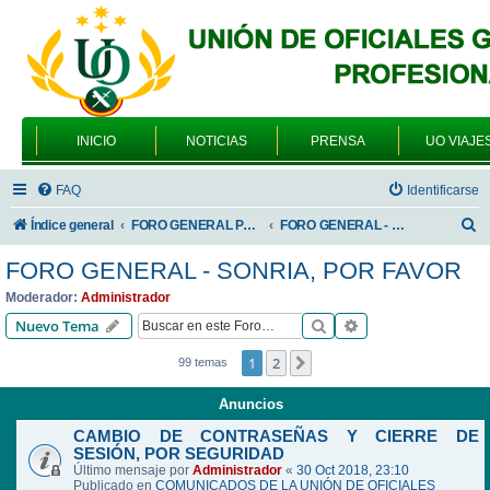
INICIO
NOTICIAS
PRENSA
UO VIAJE
FAQ
Identificarse
B
Índice general
FORO GENERAL PARA TODOS LOS USUARIOS
FORO GENERAL - SONRIA, POR FAVOR
u
FORO GENERAL - SONRIA, POR FAVOR
s
Moderador:
Administrador
c
Buscar
Búsqueda avanzad
Nuevo Tema
a
1
2
Siguiente
99 temas
r
Anuncios
CAMBIO DE CONTRASEÑAS Y CIERRE DE
SESIÓN, POR SEGURIDAD
Último mensaje por
Administrador
«
30 Oct 2018, 23:10
Publicado en
COMUNICADOS DE LA UNIÓN DE OFICIALES