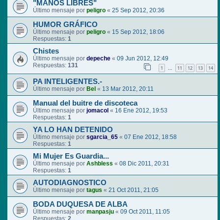
"MANOS LIBRES"
Último mensaje por
peligro
«
25 Sep 2012, 20:36
HUMOR GRÁFICO
Último mensaje por
peligro
«
15 Sep 2012, 18:06
Respuestas:
1
Chistes
Último mensaje por
depeche
«
09 Jun 2012, 12:49
Respuestas:
131
1
11
12
13
14
…
PA INTELIGENTES.-
Último mensaje por
Bel
«
13 Mar 2012, 20:11
Manual del buitre de discoteca
Último mensaje por
jomacol
«
16 Ene 2012, 19:53
Respuestas:
1
YA LO HAN DETENIDO
Último mensaje por
sgarcia_65
«
07 Ene 2012, 18:58
Respuestas:
1
Mi Mujer Es Guardia...
Último mensaje por
Ashbless
«
08 Dic 2011, 20:31
Respuestas:
1
AUTODIAGNOSTICO
Último mensaje por
tagus
«
21 Oct 2011, 21:05
BODA DUQUESA DE ALBA
Último mensaje por
manpasju
«
09 Oct 2011, 11:05
Respuestas:
2