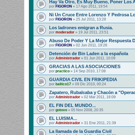
Hay Va Otro, Es Muy Bueno, Poner Los 
por
FIGORON
»
17 Ago 2011, 19:54
Ni Un Cruce Entre Lorenzo Y Pedrosa Lo
por
FIGORON
»
25 Jul 2011, 13:28
Los ladrones emigran a Rusia.
por
moderador
»
19 Jul 2011, 23:51
Abuso De Poder Y La Mejor Respuesta 
por
FIGORON
»
02 Jun 2011, 19:26
Detención de Bin Laden a la española
por
Administrador
»
01 Jun 2011, 10:09
GRACIAS A LAS ASOCIACIONES
por
practico
»
14 Sep 2010, 17:08
GUARDIA CIVIL EN FRIKIPEDIA
por
baltico17
»
09 Dic 2010, 00:24
Zapatero, Rubalcaba y Chacón a "Operac
por
Administrador
»
02 Mar 2011, 16:09
EL FIN DEL MUNDO...
por
gotovo
»
05 Nov 2008, 20:35
EL LUISMA...
por
Administrador
»
31 Ene 2011, 21:39
La llamada de la Guardia Civil