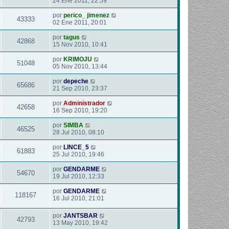
24 Ene 2011, 22:59
por
perico_ jimenez
43333
02 Ene 2011, 20:01
por
tagus
42868
15 Nov 2010, 10:41
por
KRIMOJU
51048
05 Nov 2010, 13:44
por
depeche
65686
21 Sep 2010, 23:37
por
Administrador
42658
16 Sep 2010, 19:20
por
SIMBA
46525
28 Jul 2010, 08:10
por
LINCE_5
61883
25 Jul 2010, 19:46
por
GENDARME
54670
19 Jul 2010, 12:33
por
GENDARME
118167
16 Jul 2010, 21:01
por
JANTSBAR
42793
13 May 2010, 19:42