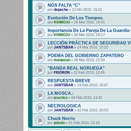
NOS FALTA "C"
por
depeche
»
13 Abr 2010, 19:32
Evolución De Los Tiempos.
por
KRIMOJU
»
26 Mar 2010, 18:41
Importancia De La Pareja De La Guardia C
por
KRIMOJU
»
26 Mar 2010, 18:17
LECCIÓN PRÁCTICA DE SEGURIDAD V
por
JANTSBAR
»
14 Mar 2010, 10:22
POEMA DEL GOBIERNO ZAPATERO
por
manpasju
»
09 Mar 2010, 22:50
"BANDA REAL NORUEGA"
por
FIGORON
»
22 Feb 2010, 12:45
RESPUESTA BREVE
por
JANTSBAR
»
19 Feb 2010, 18:07
LA MOSCA.-
por
practico
»
04 Feb 2010, 13:42
NECROLOGICA
por
JANTSBAR
»
02 Feb 2010, 20:53
Chuck Norris
por
jahedo
»
01 Feb 2010, 23:10