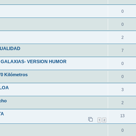
0
0
2
SUALIDAD
7
 GALAXIAS- VERSION HUMOR
0
70 Kilómetros
0
CLOA
3
cho
2
TA
13
1
2
0