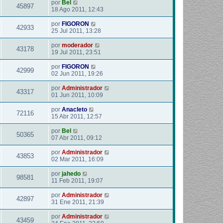
por
Bel
45897
18 Ago 2011, 12:43
por
FIGORON
42933
25 Jul 2011, 13:28
por
moderador
43178
19 Jul 2011, 23:51
por
FIGORON
42999
02 Jun 2011, 19:26
por
Administrador
43317
01 Jun 2011, 10:09
por
Anacleto
72116
15 Abr 2011, 12:57
por
Bel
50365
07 Abr 2011, 09:12
por
Administrador
43853
02 Mar 2011, 16:09
por
jahedo
98581
11 Feb 2011, 19:07
por
Administrador
42897
31 Ene 2011, 21:39
por
Administrador
43459