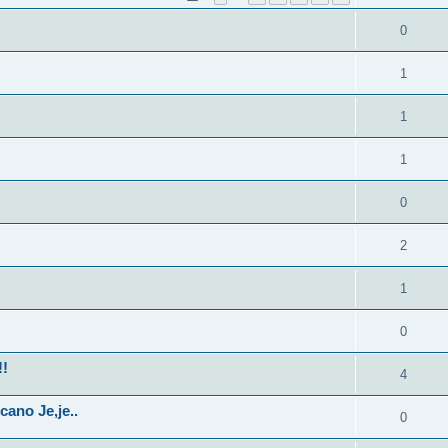
0
1
1
1
0
2
1
0
!!
4
ano Je,je..
0