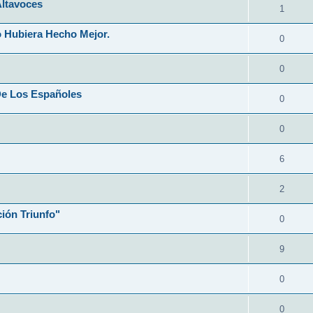
Altavoces
1
 Hubiera Hecho Mejor.
0
0
De Los Españoles
0
0
6
2
ión Triunfo"
0
9
0
0