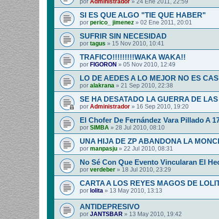
por
Administrador
»
24 Ene 2011, 22:59
SI ES QUE ALGO "TIE QUE HABER"
por
perico_ jimenez
»
02 Ene 2011, 20:01
SUFRIR SIN NECESIDAD
por
tagus
»
15 Nov 2010, 10:41
TRAFICO!!!!!!!!!WAKA WAKA!!
por
FIGORON
»
05 Nov 2010, 12:49
LO DE AEDES A LO MEJOR NO ES CA
por
alakrana
»
21 Sep 2010, 22:38
SE HA DESATADO LA GUERRA DE LAS
por
Administrador
»
16 Sep 2010, 19:20
El Chofer De Fernández Vara Pillado A 1
por
SIMBA
»
28 Jul 2010, 08:10
UNA HIJA DE ZP ABANDONA LA MON
por
manpasju
»
22 Jul 2010, 08:31
No Sé Con Que Evento Vincularan El He
por
verdeber
»
18 Jul 2010, 23:29
CARTA A LOS REYES MAGOS DE LOLI
por
lolita
»
13 May 2010, 13:13
ANTIDEPRESIVO
por
JANTSBAR
»
13 May 2010, 19:42