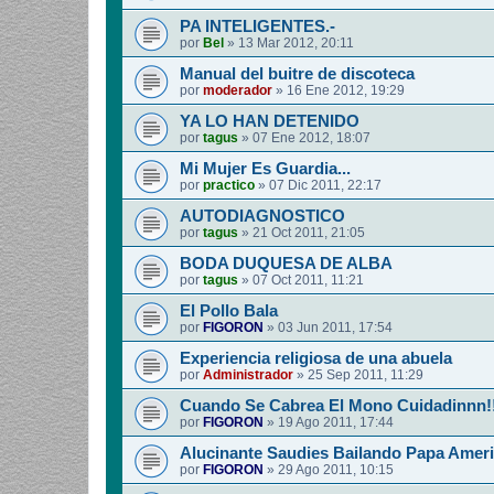
PA INTELIGENTES.-
por
Bel
»
13 Mar 2012, 20:11
Manual del buitre de discoteca
por
moderador
»
16 Ene 2012, 19:29
YA LO HAN DETENIDO
por
tagus
»
07 Ene 2012, 18:07
Mi Mujer Es Guardia...
por
practico
»
07 Dic 2011, 22:17
AUTODIAGNOSTICO
por
tagus
»
21 Oct 2011, 21:05
BODA DUQUESA DE ALBA
por
tagus
»
07 Oct 2011, 11:21
El Pollo Bala
por
FIGORON
»
03 Jun 2011, 17:54
Experiencia religiosa de una abuela
por
Administrador
»
25 Sep 2011, 11:29
Cuando Se Cabrea El Mono Cuidadinnn!
por
FIGORON
»
19 Ago 2011, 17:44
Alucinante Saudies Bailando Papa Americ
por
FIGORON
»
29 Ago 2011, 10:15