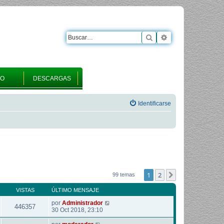
Buscar
Búsqueda avanza
RO
DESCARGAS
Identificarse
1
2
Siguiente
99 temas
VISTAS
ÚLTIMO MENSAJE
por
Administrador
446357
30 Oct 2018, 23:10