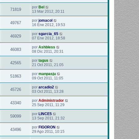
por
Bel
71819
13 Mar 2012, 20:11
por
jomacol
49767
16 Ene 2012, 19:53
por
sgarcia_65
46929
07 Ene 2012, 18:58
por
Ashbless
46083
08 Dic 2011, 20:31
por
tagus
42565
21 Oct 2011, 21:05
por
manpasju
51863
09 Oct 2011, 11:05
por
arcadio2
45726
03 Oct 2011, 13:28
por
Administrador
43340
25 Sep 2011, 11:29
por
LINCE5
59099
13 Sep 2011, 21:32
por
FIGORON
43496
29 Ago 2011, 10:15