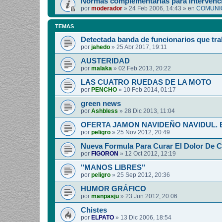
Normas complementarias para intervenci
por
moderador
»
24 Feb 2006, 14:43
» en
COMUNIC
TEMAS
Detectada banda de funcionarios que tra
por
jahedo
»
25 Abr 2017, 19:11
AUSTERIDAD
por
malaka
»
02 Feb 2013, 20:22
LAS CUATRO RUEDAS DE LA MOTO
por
PENCHO
»
10 Feb 2014, 01:17
green news
por
Ashbless
»
28 Dic 2013, 11:04
OFERTA JAMON NAVIDEÑO NAVIDUL. Esp
por
peligro
»
25 Nov 2012, 20:49
Nueva Formula Para Curar El Dolor De 
por
FIGORON
»
12 Oct 2012, 12:19
"MANOS LIBRES"
por
peligro
»
25 Sep 2012, 20:36
HUMOR GRÁFICO
por
manpasju
»
23 Jun 2012, 20:06
Chistes
por
ELPATO
»
13 Dic 2006, 18:54