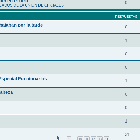
ón en el foro
0
ADOS DE LA UNIÓN DE OFICIALES
RESPUESTAS
bajaban por la tarde
0
1
0
0
ecial Funcionarios
1
Cabeza
0
0
1
131
1
10
11
12
13
14
…