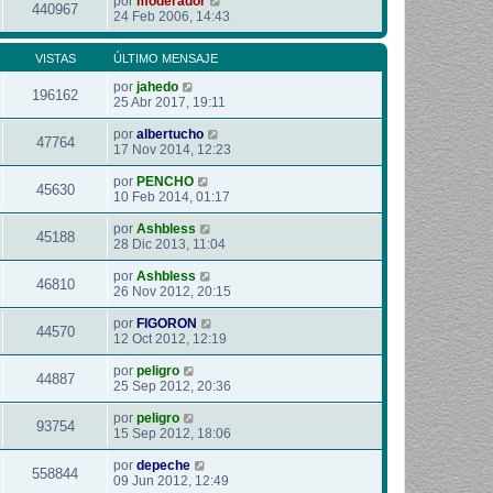
por
moderador
440967
24 Feb 2006, 14:43
VISTAS
ÚLTIMO MENSAJE
por
jahedo
196162
25 Abr 2017, 19:11
por
albertucho
47764
17 Nov 2014, 12:23
por
PENCHO
45630
10 Feb 2014, 01:17
por
Ashbless
45188
28 Dic 2013, 11:04
por
Ashbless
46810
26 Nov 2012, 20:15
por
FIGORON
44570
12 Oct 2012, 12:19
por
peligro
44887
25 Sep 2012, 20:36
por
peligro
93754
15 Sep 2012, 18:06
por
depeche
558844
09 Jun 2012, 12:49