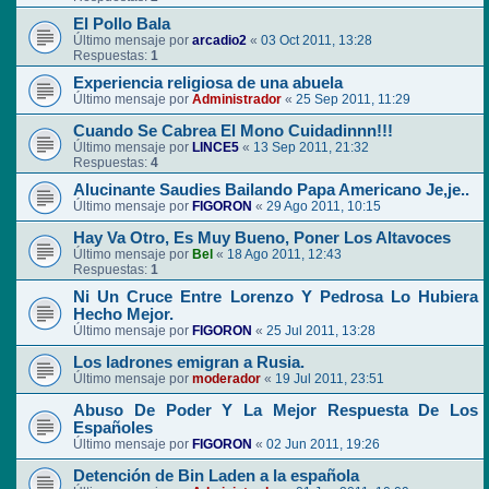
El Pollo Bala
Último mensaje por
arcadio2
«
03 Oct 2011, 13:28
Respuestas:
1
Experiencia religiosa de una abuela
Último mensaje por
Administrador
«
25 Sep 2011, 11:29
Cuando Se Cabrea El Mono Cuidadinnn!!!
Último mensaje por
LINCE5
«
13 Sep 2011, 21:32
Respuestas:
4
Alucinante Saudies Bailando Papa Americano Je,je..
Último mensaje por
FIGORON
«
29 Ago 2011, 10:15
Hay Va Otro, Es Muy Bueno, Poner Los Altavoces
Último mensaje por
Bel
«
18 Ago 2011, 12:43
Respuestas:
1
Ni Un Cruce Entre Lorenzo Y Pedrosa Lo Hubiera
Hecho Mejor.
Último mensaje por
FIGORON
«
25 Jul 2011, 13:28
Los ladrones emigran a Rusia.
Último mensaje por
moderador
«
19 Jul 2011, 23:51
Abuso De Poder Y La Mejor Respuesta De Los
Españoles
Último mensaje por
FIGORON
«
02 Jun 2011, 19:26
Detención de Bin Laden a la española