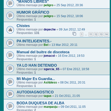
"MANOS LIBRES"
Último mensaje por
peligro
«
25 Sep 2012, 20:36
HUMOR GRÁFICO
Último mensaje por
peligro
«
15 Sep 2012, 18:06
Respuestas:
1
Chistes
Último mensaje por
depeche
«
09 Jun 2012, 12:49
Respuestas:
131
1
11
12
13
14
…
PA INTELIGENTES.-
Último mensaje por
Bel
«
13 Mar 2012, 20:11
Manual del buitre de discoteca
Último mensaje por
jomacol
«
16 Ene 2012, 19:53
Respuestas:
1
YA LO HAN DETENIDO
Último mensaje por
sgarcia_65
«
07 Ene 2012, 18:58
Respuestas:
1
Mi Mujer Es Guardia...
Último mensaje por
Ashbless
«
08 Dic 2011, 20:31
Respuestas:
1
AUTODIAGNOSTICO
Último mensaje por
tagus
«
21 Oct 2011, 21:05
BODA DUQUESA DE ALBA
Último mensaje por
manpasju
«
09 Oct 2011, 11:05
Respuestas:
2