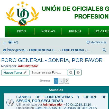
INICIO
NOTICIAS
PRENSA
UO VIAJE
FAQ
Identificarse
B
Índice general
FORO GENERAL PARA TODOS LOS USUARIOS
FORO GENERAL - SONRIA, POR FAVOR
u
FORO GENERAL - SONRIA, POR FAVOR
s
Moderador:
Administrador
c
Buscar
Búsqueda avanzad
Nuevo Tema
a
1
2
Siguiente
99 temas
r
Anuncios
CAMBIO DE CONTRASEÑAS Y CIERRE DE
SESIÓN, POR SEGURIDAD
Último mensaje por
Administrador
«
30 Oct 2018, 23:10
Publicado en
COMUNICADOS DE LA UNIÓN DE OFICIALES