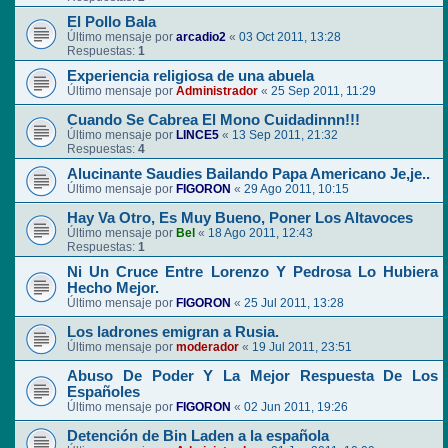
El Pollo Bala
Último mensaje por
arcadio2
«
03 Oct 2011, 13:28
Respuestas:
1
Experiencia religiosa de una abuela
Último mensaje por
Administrador
«
25 Sep 2011, 11:29
Cuando Se Cabrea El Mono Cuidadinnn!!!
Último mensaje por
LINCE5
«
13 Sep 2011, 21:32
Respuestas:
4
Alucinante Saudies Bailando Papa Americano Je,je..
Último mensaje por
FIGORON
«
29 Ago 2011, 10:15
Hay Va Otro, Es Muy Bueno, Poner Los Altavoces
Último mensaje por
Bel
«
18 Ago 2011, 12:43
Respuestas:
1
Ni Un Cruce Entre Lorenzo Y Pedrosa Lo Hubiera
Hecho Mejor.
Último mensaje por
FIGORON
«
25 Jul 2011, 13:28
Los ladrones emigran a Rusia.
Último mensaje por
moderador
«
19 Jul 2011, 23:51
Abuso De Poder Y La Mejor Respuesta De Los
Españoles
Último mensaje por
FIGORON
«
02 Jun 2011, 19:26
Detención de Bin Laden a la española