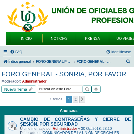
INICIO
NOTICIAS
PRENSA
UO VIAJE
FAQ
Identificarse
B
Índice general
FORO GENERAL PARA TODOS LOS USUARIOS
FORO GENERAL - SONRIA, POR FAVOR
u
FORO GENERAL - SONRIA, POR FAVOR
s
Moderador:
Administrador
c
Buscar
Búsqueda avanzad
Nuevo Tema
a
1
2
Siguiente
99 temas
r
Anuncios
CAMBIO DE CONTRASEÑAS Y CIERRE DE
SESIÓN, POR SEGURIDAD
Último mensaje por
Administrador
«
30 Oct 2018, 23:10
Publicado en
COMUNICADOS DE LA UNIÓN DE OFICIALES