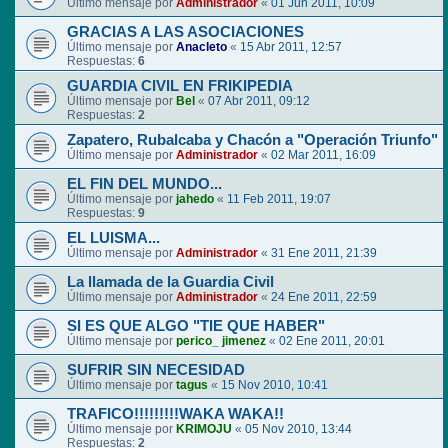
Último mensaje por
Administrador
«
01 Jun 2011, 10:09
GRACIAS A LAS ASOCIACIONES
Último mensaje por
Anacleto
«
15 Abr 2011, 12:57
Respuestas:
6
GUARDIA CIVIL EN FRIKIPEDIA
Último mensaje por
Bel
«
07 Abr 2011, 09:12
Respuestas:
2
Zapatero, Rubalcaba y Chacón a "Operación Triunfo"
Último mensaje por
Administrador
«
02 Mar 2011, 16:09
EL FIN DEL MUNDO...
Último mensaje por
jahedo
«
11 Feb 2011, 19:07
Respuestas:
9
EL LUISMA...
Último mensaje por
Administrador
«
31 Ene 2011, 21:39
La llamada de la Guardia Civil
Último mensaje por
Administrador
«
24 Ene 2011, 22:59
SI ES QUE ALGO "TIE QUE HABER"
Último mensaje por
perico_ jimenez
«
02 Ene 2011, 20:01
SUFRIR SIN NECESIDAD
Último mensaje por
tagus
«
15 Nov 2010, 10:41
TRAFICO!!!!!!!!!WAKA WAKA!!
Último mensaje por
KRIMOJU
«
05 Nov 2010, 13:44
Respuestas:
2