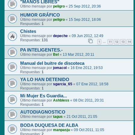
"MANOS LIBRES"
Último mensaje por
peligro
«
25 Sep 2012, 20:36
HUMOR GRÁFICO
Último mensaje por
peligro
«
15 Sep 2012, 18:06
Respuestas:
1
Chistes
Último mensaje por
depeche
«
09 Jun 2012, 12:49
Respuestas:
131
1
11
12
13
14
…
PA INTELIGENTES.-
Último mensaje por
Bel
«
13 Mar 2012, 20:11
Manual del buitre de discoteca
Último mensaje por
jomacol
«
16 Ene 2012, 19:53
Respuestas:
1
YA LO HAN DETENIDO
Último mensaje por
sgarcia_65
«
07 Ene 2012, 18:58
Respuestas:
1
Mi Mujer Es Guardia...
Último mensaje por
Ashbless
«
08 Dic 2011, 20:31
Respuestas:
1
AUTODIAGNOSTICO
Último mensaje por
tagus
«
21 Oct 2011, 21:05
BODA DUQUESA DE ALBA
Último mensaje por
manpasju
«
09 Oct 2011, 11:05
Respuestas:
2