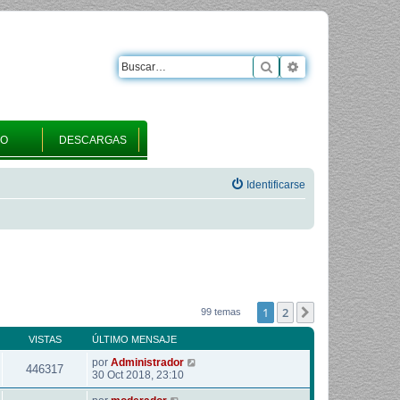
Buscar
Búsqueda avanza
RO
DESCARGAS
Identificarse
1
2
Siguiente
99 temas
VISTAS
ÚLTIMO MENSAJE
por
Administrador
446317
30 Oct 2018, 23:10