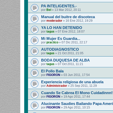
PA INTELIGENTES.-
por
Bel
»
13 Mar 2012, 20:11
Manual del buitre de discoteca
por
moderador
»
16 Ene 2012, 19:29
YA LO HAN DETENIDO
por
tagus
»
07 Ene 2012, 18:07
Mi Mujer Es Guardia...
por
practico
»
07 Dic 2011, 22:17
AUTODIAGNOSTICO
por
tagus
»
21 Oct 2011, 21:05
BODA DUQUESA DE ALBA
por
tagus
»
07 Oct 2011, 11:21
El Pollo Bala
por
FIGORON
»
03 Jun 2011, 17:54
Experiencia religiosa de una abuela
por
Administrador
»
25 Sep 2011, 11:29
Cuando Se Cabrea El Mono Cuidadinnn!
por
FIGORON
»
19 Ago 2011, 17:44
Alucinante Saudies Bailando Papa Americ
por
FIGORON
»
29 Ago 2011, 10:15