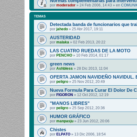
Normas complementarias para intervenci
por
moderador
»
24 Feb 2006, 14:43
» en
COMUNIC
TEMAS
Detectada banda de funcionarios que tra
por
jahedo
»
25 Abr 2017, 19:11
AUSTERIDAD
por
malaka
»
02 Feb 2013, 20:22
LAS CUATRO RUEDAS DE LA MOTO
por
PENCHO
»
10 Feb 2014, 01:17
green news
por
Ashbless
»
28 Dic 2013, 11:04
OFERTA JAMON NAVIDEÑO NAVIDUL. Esp
por
peligro
»
25 Nov 2012, 20:49
Nueva Formula Para Curar El Dolor De 
por
FIGORON
»
12 Oct 2012, 12:19
"MANOS LIBRES"
por
peligro
»
25 Sep 2012, 20:36
HUMOR GRÁFICO
por
manpasju
»
23 Jun 2012, 20:06
Chistes
por
ELPATO
»
13 Dic 2006, 18:54