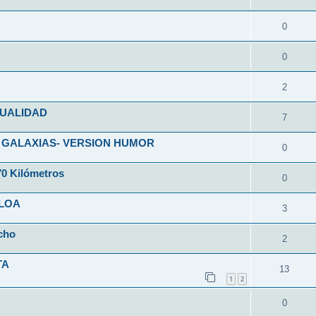
0
0
2
SUALIDAD
7
 GALAXIAS- VERSION HUMOR
0
70 Kilómetros
0
CLOA
3
cho
2
TA
13
1
2
0