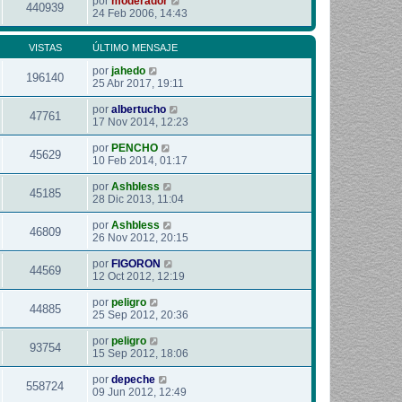
por
moderador
440939
24 Feb 2006, 14:43
VISTAS
ÚLTIMO MENSAJE
por
jahedo
196140
25 Abr 2017, 19:11
por
albertucho
47761
17 Nov 2014, 12:23
por
PENCHO
45629
10 Feb 2014, 01:17
por
Ashbless
45185
28 Dic 2013, 11:04
por
Ashbless
46809
26 Nov 2012, 20:15
por
FIGORON
44569
12 Oct 2012, 12:19
por
peligro
44885
25 Sep 2012, 20:36
por
peligro
93754
15 Sep 2012, 18:06
por
depeche
558724
09 Jun 2012, 12:49