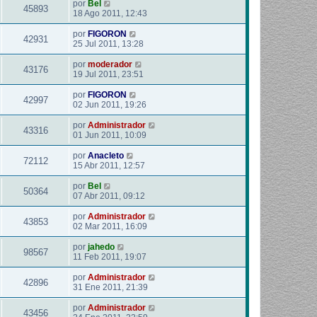
por
Bel
45893
18 Ago 2011, 12:43
por
FIGORON
42931
25 Jul 2011, 13:28
por
moderador
43176
19 Jul 2011, 23:51
por
FIGORON
42997
02 Jun 2011, 19:26
por
Administrador
43316
01 Jun 2011, 10:09
por
Anacleto
72112
15 Abr 2011, 12:57
por
Bel
50364
07 Abr 2011, 09:12
por
Administrador
43853
02 Mar 2011, 16:09
por
jahedo
98567
11 Feb 2011, 19:07
por
Administrador
42896
31 Ene 2011, 21:39
por
Administrador
43456