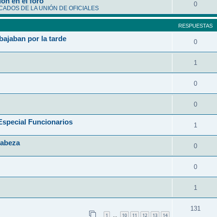
ón en el foro
0
ADOS DE LA UNIÓN DE OFICIALES
RESPUESTAS
bajaban por la tarde
0
1
0
0
ecial Funcionarios
1
Cabeza
0
0
1
131
1
10
11
12
13
14
…