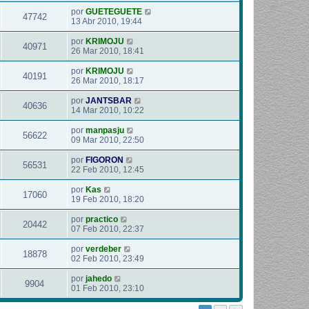
por
GUETEGUETE
47742
13 Abr 2010, 19:44
por
KRIMOJU
40971
26 Mar 2010, 18:41
por
KRIMOJU
40191
26 Mar 2010, 18:17
por
JANTSBAR
40636
14 Mar 2010, 10:22
por
manpasju
56622
09 Mar 2010, 22:50
por
FIGORON
56531
22 Feb 2010, 12:45
por
Kas
17060
19 Feb 2010, 18:20
por
practico
20442
07 Feb 2010, 22:37
por
verdeber
18878
02 Feb 2010, 23:49
por
jahedo
9904
01 Feb 2010, 23:10