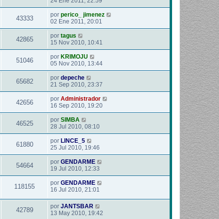
24 Ene 2011, 22:59
por
perico_ jimenez
43333
02 Ene 2011, 20:01
por
tagus
42865
15 Nov 2010, 10:41
por
KRIMOJU
51046
05 Nov 2010, 13:44
por
depeche
65682
21 Sep 2010, 23:37
por
Administrador
42656
16 Sep 2010, 19:20
por
SIMBA
46525
28 Jul 2010, 08:10
por
LINCE_5
61880
25 Jul 2010, 19:46
por
GENDARME
54664
19 Jul 2010, 12:33
por
GENDARME
118155
16 Jul 2010, 21:01
por
JANTSBAR
42789
13 May 2010, 19:42