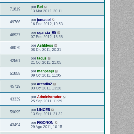
por
Bel
71819
13 Mar 2012, 20:11
por
jomacol
49766
16 Ene 2012, 19:53
por
sgarcia_65
46927
07 Ene 2012, 18:58
por
Ashbless
46079
08 Dic 2011, 20:31
por
tagus
42561
21 Oct 2011, 21:05
por
manpasju
51859
09 Oct 2011, 11:05
por
arcadio2
45719
03 Oct 2011, 13:28
por
Administrador
43339
25 Sep 2011, 11:29
por
LINCE5
59095
13 Sep 2011, 21:32
por
FIGORON
43494
29 Ago 2011, 10:15