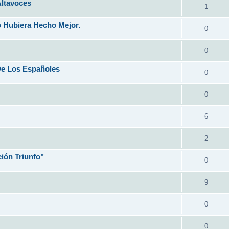
Altavoces
1
 Hubiera Hecho Mejor.
0
0
De Los Españoles
0
0
6
2
ión Triunfo"
0
9
0
0