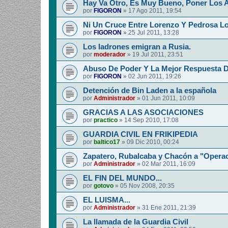
Hay Va Otro, Es Muy Bueno, Poner Los 
por
FIGORON
»
17 Ago 2011, 19:54
Ni Un Cruce Entre Lorenzo Y Pedrosa Lo
por
FIGORON
»
25 Jul 2011, 13:28
Los ladrones emigran a Rusia.
por
moderador
»
19 Jul 2011, 23:51
Abuso De Poder Y La Mejor Respuesta 
por
FIGORON
»
02 Jun 2011, 19:26
Detención de Bin Laden a la española
por
Administrador
»
01 Jun 2011, 10:09
GRACIAS A LAS ASOCIACIONES
por
practico
»
14 Sep 2010, 17:08
GUARDIA CIVIL EN FRIKIPEDIA
por
baltico17
»
09 Dic 2010, 00:24
Zapatero, Rubalcaba y Chacón a "Operac
por
Administrador
»
02 Mar 2011, 16:09
EL FIN DEL MUNDO...
por
gotovo
»
05 Nov 2008, 20:35
EL LUISMA...
por
Administrador
»
31 Ene 2011, 21:39
La llamada de la Guardia Civil