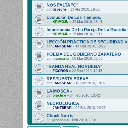
NOS FALTA "C"
por
depeche
»
13 Abr 2010, 19:32
Evolución De Los Tiempos.
por
KRIMOJU
»
26 Mar 2010, 18:41
Importancia De La Pareja De La Guardia C
por
KRIMOJU
»
26 Mar 2010, 18:17
LECCIÓN PRÁCTICA DE SEGURIDAD V
por
JANTSBAR
»
14 Mar 2010, 10:22
POEMA DEL GOBIERNO ZAPATERO
por
manpasju
»
09 Mar 2010, 22:50
"BANDA REAL NORUEGA"
por
FIGORON
»
22 Feb 2010, 12:45
RESPUESTA BREVE
por
JANTSBAR
»
19 Feb 2010, 18:07
LA MOSCA.-
por
practico
»
04 Feb 2010, 13:42
NECROLOGICA
por
JANTSBAR
»
02 Feb 2010, 20:53
Chuck Norris
por
jahedo
»
01 Feb 2010, 23:10