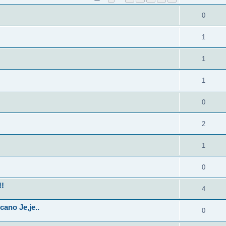
0
1
1
1
0
2
1
0
!!
4
ano Je,je..
0