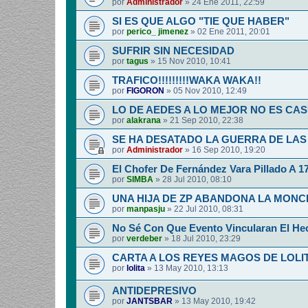
por
Administrador
»
24 Ene 2011, 22:59
SI ES QUE ALGO "TIE QUE HABER"
por
perico_ jimenez
»
02 Ene 2011, 20:01
SUFRIR SIN NECESIDAD
por
tagus
»
15 Nov 2010, 10:41
TRAFICO!!!!!!!!!WAKA WAKA!!
por
FIGORON
»
05 Nov 2010, 12:49
LO DE AEDES A LO MEJOR NO ES CA
por
alakrana
»
21 Sep 2010, 22:38
SE HA DESATADO LA GUERRA DE LAS
por
Administrador
»
16 Sep 2010, 19:20
El Chofer De Fernández Vara Pillado A 1
por
SIMBA
»
28 Jul 2010, 08:10
UNA HIJA DE ZP ABANDONA LA MON
por
manpasju
»
22 Jul 2010, 08:31
No Sé Con Que Evento Vincularan El He
por
verdeber
»
18 Jul 2010, 23:29
CARTA A LOS REYES MAGOS DE LOLI
por
lolita
»
13 May 2010, 13:13
ANTIDEPRESIVO
por
JANTSBAR
»
13 May 2010, 19:42