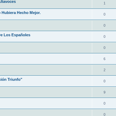
Altavoces
1
 Hubiera Hecho Mejor.
0
0
De Los Españoles
0
0
6
2
ión Triunfo"
0
9
0
0