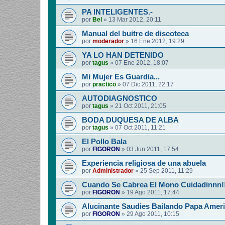
PA INTELIGENTES.-
por
Bel
»
13 Mar 2012, 20:11
Manual del buitre de discoteca
por
moderador
»
16 Ene 2012, 19:29
YA LO HAN DETENIDO
por
tagus
»
07 Ene 2012, 18:07
Mi Mujer Es Guardia...
por
practico
»
07 Dic 2011, 22:17
AUTODIAGNOSTICO
por
tagus
»
21 Oct 2011, 21:05
BODA DUQUESA DE ALBA
por
tagus
»
07 Oct 2011, 11:21
El Pollo Bala
por
FIGORON
»
03 Jun 2011, 17:54
Experiencia religiosa de una abuela
por
Administrador
»
25 Sep 2011, 11:29
Cuando Se Cabrea El Mono Cuidadinnn!
por
FIGORON
»
19 Ago 2011, 17:44
Alucinante Saudies Bailando Papa Americ
por
FIGORON
»
29 Ago 2011, 10:15