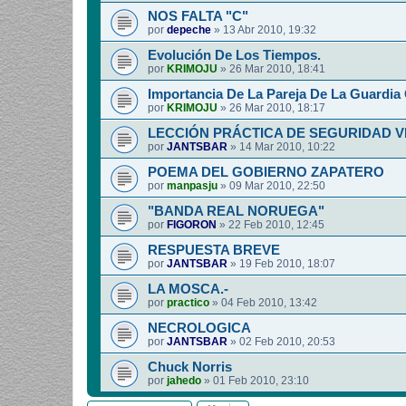
NOS FALTA "C"
por
depeche
»
13 Abr 2010, 19:32
Evolución De Los Tiempos.
por
KRIMOJU
»
26 Mar 2010, 18:41
Importancia De La Pareja De La Guardia C
por
KRIMOJU
»
26 Mar 2010, 18:17
LECCIÓN PRÁCTICA DE SEGURIDAD V
por
JANTSBAR
»
14 Mar 2010, 10:22
POEMA DEL GOBIERNO ZAPATERO
por
manpasju
»
09 Mar 2010, 22:50
"BANDA REAL NORUEGA"
por
FIGORON
»
22 Feb 2010, 12:45
RESPUESTA BREVE
por
JANTSBAR
»
19 Feb 2010, 18:07
LA MOSCA.-
por
practico
»
04 Feb 2010, 13:42
NECROLOGICA
por
JANTSBAR
»
02 Feb 2010, 20:53
Chuck Norris
por
jahedo
»
01 Feb 2010, 23:10