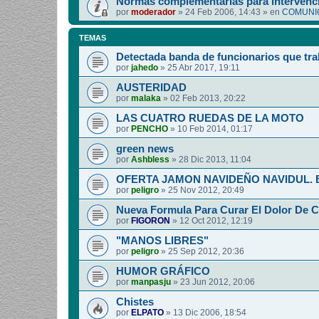
Normas complementarias para intervenci
por
moderador
»
24 Feb 2006, 14:43
» en
COMUNIC
TEMAS
Detectada banda de funcionarios que tra
por
jahedo
»
25 Abr 2017, 19:11
AUSTERIDAD
por
malaka
»
02 Feb 2013, 20:22
LAS CUATRO RUEDAS DE LA MOTO
por
PENCHO
»
10 Feb 2014, 01:17
green news
por
Ashbless
»
28 Dic 2013, 11:04
OFERTA JAMON NAVIDEÑO NAVIDUL. Esp
por
peligro
»
25 Nov 2012, 20:49
Nueva Formula Para Curar El Dolor De 
por
FIGORON
»
12 Oct 2012, 12:19
"MANOS LIBRES"
por
peligro
»
25 Sep 2012, 20:36
HUMOR GRÁFICO
por
manpasju
»
23 Jun 2012, 20:06
Chistes
por
ELPATO
»
13 Dic 2006, 18:54