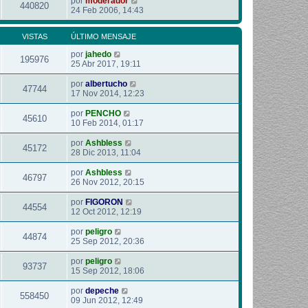
por
moderador
440820
24 Feb 2006, 14:43
VISTAS
ÚLTIMO MENSAJE
por
jahedo
195976
25 Abr 2017, 19:11
por
albertucho
47744
17 Nov 2014, 12:23
por
PENCHO
45610
10 Feb 2014, 01:17
por
Ashbless
45172
28 Dic 2013, 11:04
por
Ashbless
46797
26 Nov 2012, 20:15
por
FIGORON
44554
12 Oct 2012, 12:19
por
peligro
44874
25 Sep 2012, 20:36
por
peligro
93737
15 Sep 2012, 18:06
por
depeche
558450
09 Jun 2012, 12:49