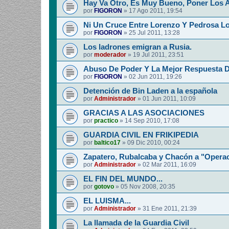
Hay Va Otro, Es Muy Bueno, Poner Los 
por
FIGORON
»
17 Ago 2011, 19:54
Ni Un Cruce Entre Lorenzo Y Pedrosa Lo
por
FIGORON
»
25 Jul 2011, 13:28
Los ladrones emigran a Rusia.
por
moderador
»
19 Jul 2011, 23:51
Abuso De Poder Y La Mejor Respuesta 
por
FIGORON
»
02 Jun 2011, 19:26
Detención de Bin Laden a la española
por
Administrador
»
01 Jun 2011, 10:09
GRACIAS A LAS ASOCIACIONES
por
practico
»
14 Sep 2010, 17:08
GUARDIA CIVIL EN FRIKIPEDIA
por
baltico17
»
09 Dic 2010, 00:24
Zapatero, Rubalcaba y Chacón a "Operac
por
Administrador
»
02 Mar 2011, 16:09
EL FIN DEL MUNDO...
por
gotovo
»
05 Nov 2008, 20:35
EL LUISMA...
por
Administrador
»
31 Ene 2011, 21:39
La llamada de la Guardia Civil