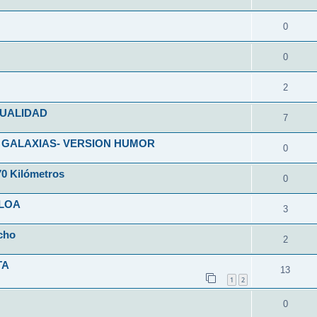
0
0
2
SUALIDAD
7
 GALAXIAS- VERSION HUMOR
0
70 Kilómetros
0
CLOA
3
cho
2
TA
13
1
2
0