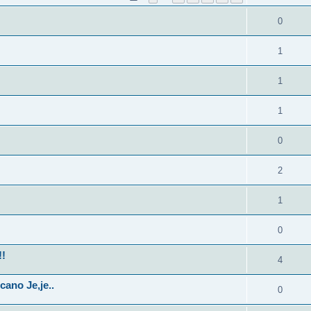
0
1
1
1
0
2
1
0
!!
4
ano Je,je..
0