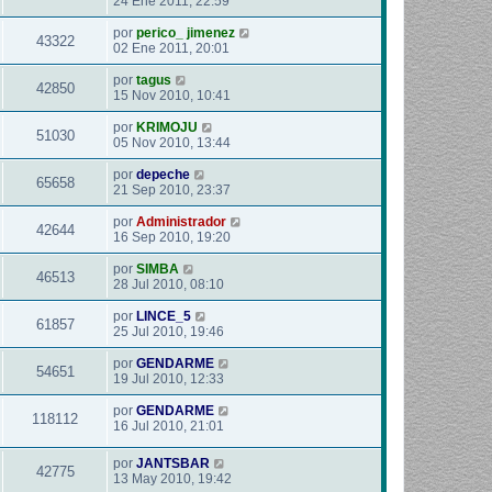
24 Ene 2011, 22:59
por
perico_ jimenez
43322
02 Ene 2011, 20:01
por
tagus
42850
15 Nov 2010, 10:41
por
KRIMOJU
51030
05 Nov 2010, 13:44
por
depeche
65658
21 Sep 2010, 23:37
por
Administrador
42644
16 Sep 2010, 19:20
por
SIMBA
46513
28 Jul 2010, 08:10
por
LINCE_5
61857
25 Jul 2010, 19:46
por
GENDARME
54651
19 Jul 2010, 12:33
por
GENDARME
118112
16 Jul 2010, 21:01
por
JANTSBAR
42775
13 May 2010, 19:42