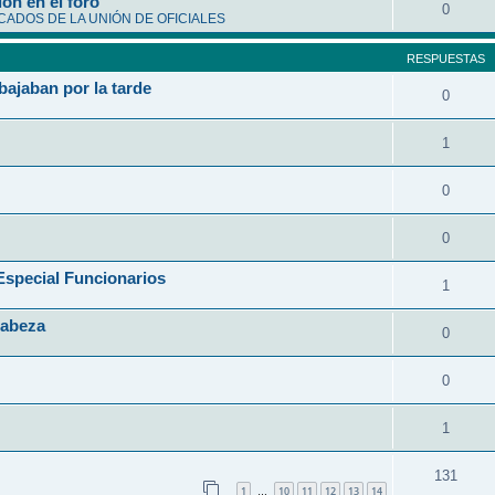
ón en el foro
0
ADOS DE LA UNIÓN DE OFICIALES
RESPUESTAS
bajaban por la tarde
0
1
0
0
ecial Funcionarios
1
Cabeza
0
0
1
131
1
10
11
12
13
14
…