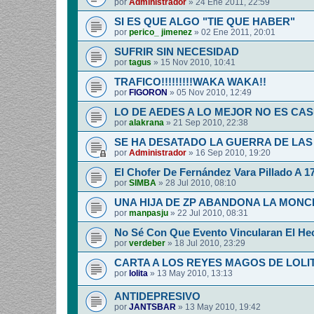
por
Administrador
»
24 Ene 2011, 22:59
SI ES QUE ALGO "TIE QUE HABER"
por
perico_ jimenez
»
02 Ene 2011, 20:01
SUFRIR SIN NECESIDAD
por
tagus
»
15 Nov 2010, 10:41
TRAFICO!!!!!!!!!WAKA WAKA!!
por
FIGORON
»
05 Nov 2010, 12:49
LO DE AEDES A LO MEJOR NO ES CA
por
alakrana
»
21 Sep 2010, 22:38
SE HA DESATADO LA GUERRA DE LAS
por
Administrador
»
16 Sep 2010, 19:20
El Chofer De Fernández Vara Pillado A 1
por
SIMBA
»
28 Jul 2010, 08:10
UNA HIJA DE ZP ABANDONA LA MON
por
manpasju
»
22 Jul 2010, 08:31
No Sé Con Que Evento Vincularan El He
por
verdeber
»
18 Jul 2010, 23:29
CARTA A LOS REYES MAGOS DE LOLI
por
lolita
»
13 May 2010, 13:13
ANTIDEPRESIVO
por
JANTSBAR
»
13 May 2010, 19:42