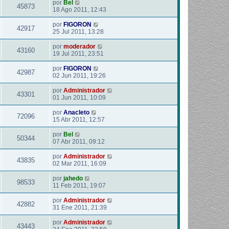
por
Bel
45873
18 Ago 2011, 12:43
por
FIGORON
42917
25 Jul 2011, 13:28
por
moderador
43160
19 Jul 2011, 23:51
por
FIGORON
42987
02 Jun 2011, 19:26
por
Administrador
43301
01 Jun 2011, 10:09
por
Anacleto
72096
15 Abr 2011, 12:57
por
Bel
50344
07 Abr 2011, 09:12
por
Administrador
43835
02 Mar 2011, 16:09
por
jahedo
98533
11 Feb 2011, 19:07
por
Administrador
42882
31 Ene 2011, 21:39
por
Administrador
43443