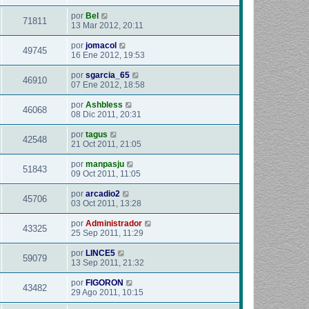
por
Bel
71811
13 Mar 2012, 20:11
por
jomacol
49745
16 Ene 2012, 19:53
por
sgarcia_65
46910
07 Ene 2012, 18:58
por
Ashbless
46068
08 Dic 2011, 20:31
por
tagus
42548
21 Oct 2011, 21:05
por
manpasju
51843
09 Oct 2011, 11:05
por
arcadio2
45706
03 Oct 2011, 13:28
por
Administrador
43325
25 Sep 2011, 11:29
por
LINCE5
59079
13 Sep 2011, 21:32
por
FIGORON
43482
29 Ago 2011, 10:15