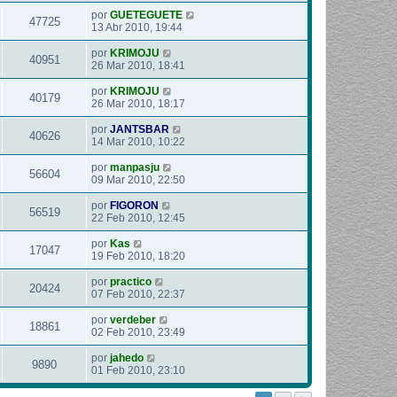
por
GUETEGUETE
47725
13 Abr 2010, 19:44
por
KRIMOJU
40951
26 Mar 2010, 18:41
por
KRIMOJU
40179
26 Mar 2010, 18:17
por
JANTSBAR
40626
14 Mar 2010, 10:22
por
manpasju
56604
09 Mar 2010, 22:50
por
FIGORON
56519
22 Feb 2010, 12:45
por
Kas
17047
19 Feb 2010, 18:20
por
practico
20424
07 Feb 2010, 22:37
por
verdeber
18861
02 Feb 2010, 23:49
por
jahedo
9890
01 Feb 2010, 23:10