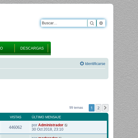
Buscar
Búsqueda avanza
RO
DESCARGAS
Identificarse
1
2
Siguiente
99 temas
VISTAS
ÚLTIMO MENSAJE
por
Administrador
446062
30 Oct 2018, 23:10