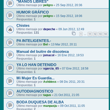
"MANOS LIBRES"
Último mensaje por
peligro
«
25 Sep 2012, 20:36
HUMOR GRÁFICO
Último mensaje por
peligro
«
15 Sep 2012, 18:06
Respuestas:
1
Chistes
Último mensaje por
depeche
«
09 Jun 2012, 12:49
Respuestas:
131
1
11
12
13
14
…
PA INTELIGENTES.-
Último mensaje por
Bel
«
13 Mar 2012, 20:11
Manual del buitre de discoteca
Último mensaje por
jomacol
«
16 Ene 2012, 19:53
Respuestas:
1
YA LO HAN DETENIDO
Último mensaje por
sgarcia_65
«
07 Ene 2012, 18:58
Respuestas:
1
Mi Mujer Es Guardia...
Último mensaje por
Ashbless
«
08 Dic 2011, 20:31
Respuestas:
1
AUTODIAGNOSTICO
Último mensaje por
tagus
«
21 Oct 2011, 21:05
BODA DUQUESA DE ALBA
Último mensaje por
manpasju
«
09 Oct 2011, 11:05
Respuestas:
2