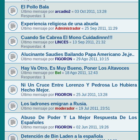
El Pollo Bala
Último mensaje por
arcadio2
«
03 Oct 2011, 13:28
Respuestas:
1
Experiencia religiosa de una abuela
Último mensaje por
Administrador
«
25 Sep 2011, 11:29
Cuando Se Cabrea El Mono Cuidadinnn!!!
Último mensaje por
LINCE5
«
13 Sep 2011, 21:32
Respuestas:
4
Alucinante Saudies Bailando Papa Americano Je,je..
Último mensaje por
FIGORON
«
29 Ago 2011, 10:15
Hay Va Otro, Es Muy Bueno, Poner Los Altavoces
Último mensaje por
Bel
«
18 Ago 2011, 12:43
Respuestas:
1
Ni Un Cruce Entre Lorenzo Y Pedrosa Lo Hubiera
Hecho Mejor.
Último mensaje por
FIGORON
«
25 Jul 2011, 13:28
Los ladrones emigran a Rusia.
Último mensaje por
moderador
«
19 Jul 2011, 23:51
Abuso De Poder Y La Mejor Respuesta De Los
Españoles
Último mensaje por
FIGORON
«
02 Jun 2011, 19:26
Detención de Bin Laden a la española