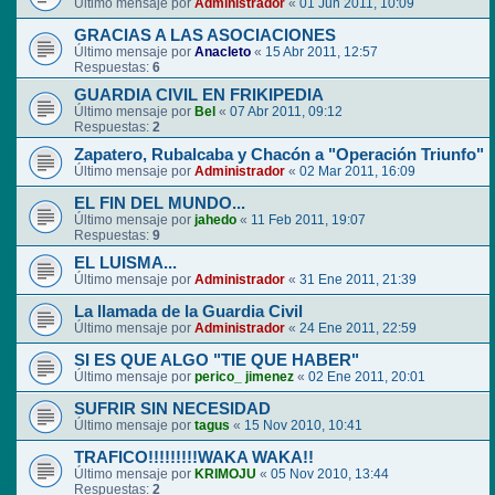
Último mensaje por
Administrador
«
01 Jun 2011, 10:09
GRACIAS A LAS ASOCIACIONES
Último mensaje por
Anacleto
«
15 Abr 2011, 12:57
Respuestas:
6
GUARDIA CIVIL EN FRIKIPEDIA
Último mensaje por
Bel
«
07 Abr 2011, 09:12
Respuestas:
2
Zapatero, Rubalcaba y Chacón a "Operación Triunfo"
Último mensaje por
Administrador
«
02 Mar 2011, 16:09
EL FIN DEL MUNDO...
Último mensaje por
jahedo
«
11 Feb 2011, 19:07
Respuestas:
9
EL LUISMA...
Último mensaje por
Administrador
«
31 Ene 2011, 21:39
La llamada de la Guardia Civil
Último mensaje por
Administrador
«
24 Ene 2011, 22:59
SI ES QUE ALGO "TIE QUE HABER"
Último mensaje por
perico_ jimenez
«
02 Ene 2011, 20:01
SUFRIR SIN NECESIDAD
Último mensaje por
tagus
«
15 Nov 2010, 10:41
TRAFICO!!!!!!!!!WAKA WAKA!!
Último mensaje por
KRIMOJU
«
05 Nov 2010, 13:44
Respuestas:
2