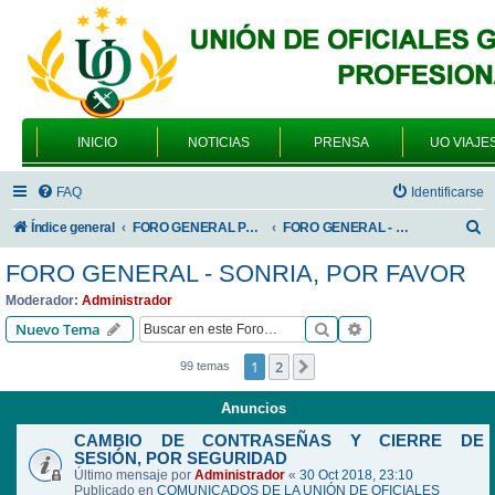
INICIO
NOTICIAS
PRENSA
UO VIAJE
FAQ
Identificarse
B
Índice general
FORO GENERAL PARA TODOS LOS USUARIOS
FORO GENERAL - SONRIA, POR FAVOR
u
FORO GENERAL - SONRIA, POR FAVOR
s
Moderador:
Administrador
c
Buscar
Búsqueda avanzad
Nuevo Tema
a
1
2
Siguiente
99 temas
r
Anuncios
CAMBIO DE CONTRASEÑAS Y CIERRE DE
SESIÓN, POR SEGURIDAD
Último mensaje por
Administrador
«
30 Oct 2018, 23:10
Publicado en
COMUNICADOS DE LA UNIÓN DE OFICIALES