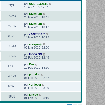
por
GUETEGUETE
47731
13 Abr 2010, 19:44
por
KRIMOJU
40958
26 Mar 2010, 18:41
por
KRIMOJU
40185
26 Mar 2010, 18:17
por
JANTSBAR
40631
14 Mar 2010, 10:22
por
manpasju
56613
09 Mar 2010, 22:50
por
FIGORON
56525
22 Feb 2010, 12:45
por
Kas
17051
19 Feb 2010, 18:20
por
practico
20429
07 Feb 2010, 22:37
por
verdeber
18871
02 Feb 2010, 23:49
por
jahedo
9898
01 Feb 2010, 23:10