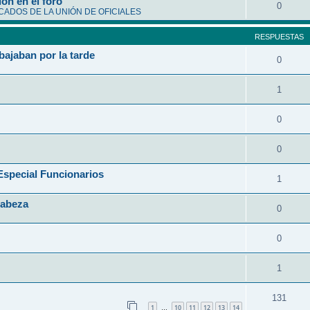
ón en el foro
0
ADOS DE LA UNIÓN DE OFICIALES
RESPUESTAS
bajaban por la tarde
0
1
0
0
ecial Funcionarios
1
Cabeza
0
0
1
131
1
10
11
12
13
14
…