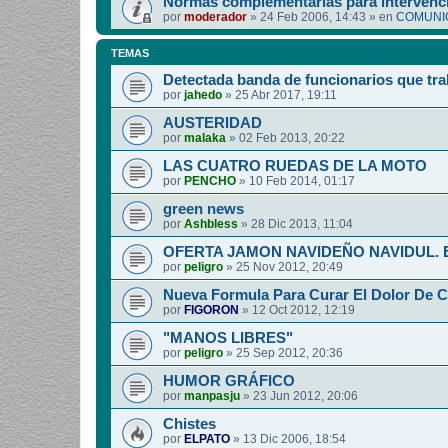
Normas complementarias para intervenci
por
moderador
»
24 Feb 2006, 14:43
» en
COMUNIC
TEMAS
Detectada banda de funcionarios que tra
por
jahedo
»
25 Abr 2017, 19:11
AUSTERIDAD
por
malaka
»
02 Feb 2013, 20:22
LAS CUATRO RUEDAS DE LA MOTO
por
PENCHO
»
10 Feb 2014, 01:17
green news
por
Ashbless
»
28 Dic 2013, 11:04
OFERTA JAMON NAVIDEÑO NAVIDUL. Esp
por
peligro
»
25 Nov 2012, 20:49
Nueva Formula Para Curar El Dolor De 
por
FIGORON
»
12 Oct 2012, 12:19
"MANOS LIBRES"
por
peligro
»
25 Sep 2012, 20:36
HUMOR GRÁFICO
por
manpasju
»
23 Jun 2012, 20:06
Chistes
por
ELPATO
»
13 Dic 2006, 18:54