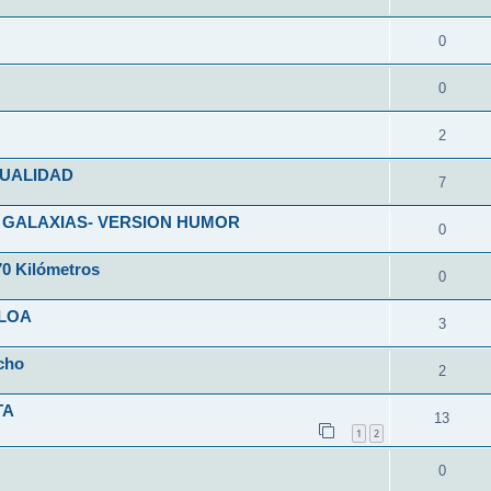
0
0
2
SUALIDAD
7
 GALAXIAS- VERSION HUMOR
0
70 Kilómetros
0
CLOA
3
cho
2
TA
13
1
2
0