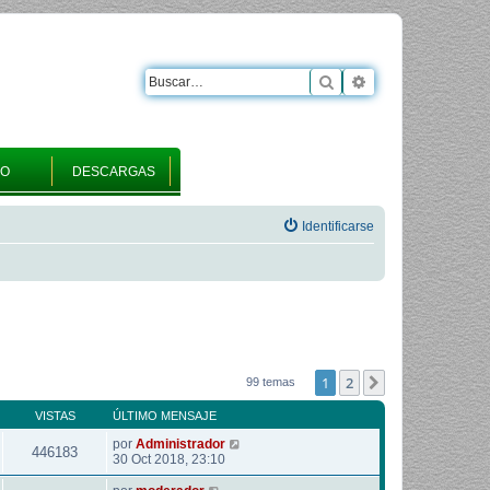
Buscar
Búsqueda avanza
RO
DESCARGAS
Identificarse
1
2
Siguiente
99 temas
VISTAS
ÚLTIMO MENSAJE
por
Administrador
446183
30 Oct 2018, 23:10