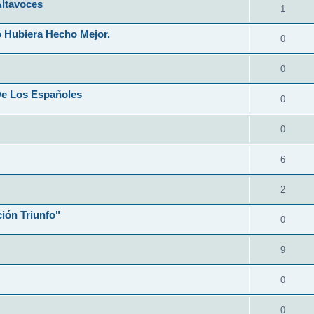
Altavoces
1
 Hubiera Hecho Mejor.
0
0
De Los Españoles
0
0
6
2
ión Triunfo"
0
9
0
0