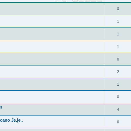
0
1
1
1
0
2
1
0
!!
4
ano Je,je..
0