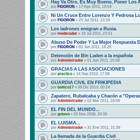
Hay Va Otro, Es Muy Bueno, Poner Los 
por
FIGORON
»
17 Ago 2011, 19:54
Ni Un Cruce Entre Lorenzo Y Pedrosa Lo
por
FIGORON
»
25 Jul 2011, 13:28
Los ladrones emigran a Rusia.
por
moderador
»
19 Jul 2011, 23:51
Abuso De Poder Y La Mejor Respuesta 
por
FIGORON
»
02 Jun 2011, 19:26
Detención de Bin Laden a la española
por
Administrador
»
01 Jun 2011, 10:09
GRACIAS A LAS ASOCIACIONES
por
practico
»
14 Sep 2010, 17:08
GUARDIA CIVIL EN FRIKIPEDIA
por
baltico17
»
09 Dic 2010, 00:24
Zapatero, Rubalcaba y Chacón a "Operac
por
Administrador
»
02 Mar 2011, 16:09
EL FIN DEL MUNDO...
por
gotovo
»
05 Nov 2008, 20:35
EL LUISMA...
por
Administrador
»
31 Ene 2011, 21:39
La llamada de la Guardia Civil