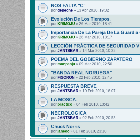
NOS FALTA "C"
por
depeche
»
13 Abr 2010, 19:32
Evolución De Los Tiempos.
por
KRIMOJU
»
26 Mar 2010, 18:41
Importancia De La Pareja De La Guardia C
por
KRIMOJU
»
26 Mar 2010, 18:17
LECCIÓN PRÁCTICA DE SEGURIDAD V
por
JANTSBAR
»
14 Mar 2010, 10:22
POEMA DEL GOBIERNO ZAPATERO
por
manpasju
»
09 Mar 2010, 22:50
"BANDA REAL NORUEGA"
por
FIGORON
»
22 Feb 2010, 12:45
RESPUESTA BREVE
por
JANTSBAR
»
19 Feb 2010, 18:07
LA MOSCA.-
por
practico
»
04 Feb 2010, 13:42
NECROLOGICA
por
JANTSBAR
»
02 Feb 2010, 20:53
Chuck Norris
por
jahedo
»
01 Feb 2010, 23:10