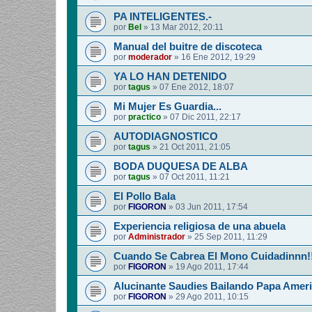
PA INTELIGENTES.-
por
Bel
»
13 Mar 2012, 20:11
Manual del buitre de discoteca
por
moderador
»
16 Ene 2012, 19:29
YA LO HAN DETENIDO
por
tagus
»
07 Ene 2012, 18:07
Mi Mujer Es Guardia...
por
practico
»
07 Dic 2011, 22:17
AUTODIAGNOSTICO
por
tagus
»
21 Oct 2011, 21:05
BODA DUQUESA DE ALBA
por
tagus
»
07 Oct 2011, 11:21
El Pollo Bala
por
FIGORON
»
03 Jun 2011, 17:54
Experiencia religiosa de una abuela
por
Administrador
»
25 Sep 2011, 11:29
Cuando Se Cabrea El Mono Cuidadinnn!
por
FIGORON
»
19 Ago 2011, 17:44
Alucinante Saudies Bailando Papa Americ
por
FIGORON
»
29 Ago 2011, 10:15