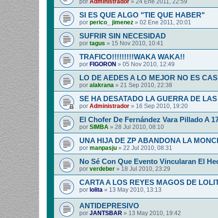
por
Administrador
»
24 Ene 2011, 22:59
SI ES QUE ALGO "TIE QUE HABER"
por
perico_ jimenez
»
02 Ene 2011, 20:01
SUFRIR SIN NECESIDAD
por
tagus
»
15 Nov 2010, 10:41
TRAFICO!!!!!!!!!WAKA WAKA!!
por
FIGORON
»
05 Nov 2010, 12:49
LO DE AEDES A LO MEJOR NO ES CA
por
alakrana
»
21 Sep 2010, 22:38
SE HA DESATADO LA GUERRA DE LAS
por
Administrador
»
16 Sep 2010, 19:20
El Chofer De Fernández Vara Pillado A 1
por
SIMBA
»
28 Jul 2010, 08:10
UNA HIJA DE ZP ABANDONA LA MON
por
manpasju
»
22 Jul 2010, 08:31
No Sé Con Que Evento Vincularan El He
por
verdeber
»
18 Jul 2010, 23:29
CARTA A LOS REYES MAGOS DE LOLI
por
lolita
»
13 May 2010, 13:13
ANTIDEPRESIVO
por
JANTSBAR
»
13 May 2010, 19:42