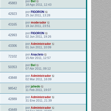
por
Bel
45883
18 Ago 2011, 12:43
por
FIGORON
42923
25 Jul 2011, 13:28
por
moderador
43165
19 Jul 2011, 23:51
por
FIGORON
42993
02 Jun 2011, 19:26
por
Administrador
43306
01 Jun 2011, 10:09
por
Anacleto
72102
15 Abr 2011, 12:57
por
Bel
50353
07 Abr 2011, 09:12
por
Administrador
43848
02 Mar 2011, 16:09
por
jahedo
98542
11 Feb 2011, 19:07
por
Administrador
42889
31 Ene 2011, 21:39
por
Administrador
43449